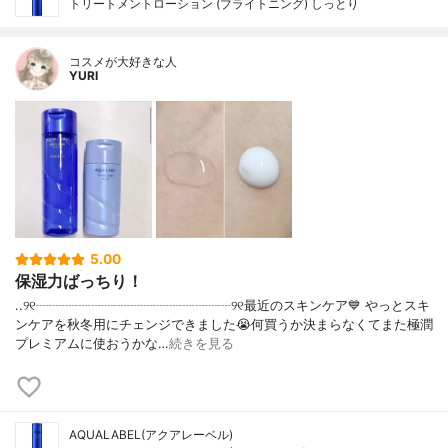
トリートメントローション (ブライトニング) しっとり
コスメが大好きな人
YURI
5.00
保湿力ばっちり！
..୨୧┈┈┈┈┈┈┈┈┈┈┈┈┈┈┈୨୧最近のスキンケア💙 やっとスキ
ンケアを秋冬用にチェンジできました😭何買うか決まらなくてまた極潤
プレミアムに使おうかな…
続きを見る
AQUALABEL(アクアレーベル)