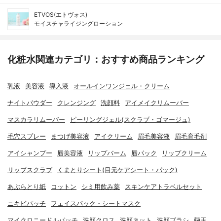
ETVOS(エトヴォス)
モイスチャライジングローション
化粧水関連カテゴリ：おすすめ商品ランキング
乳液
美容液
導入液
オールインワンジェル・クリーム
ナイトパウダー
クレンジング
洗顔料
アイメイクリムーバー
マスカラリムーバー
ピーリングジェル(スクラブ・ゴマージュ)
毛穴スプレー
まつげ美容液
アイクリーム
眉毛美容液
眉毛育毛剤
アイシャンプー
唇美容液
リップバーム
唇パック
リップクリーム
リップスクラブ
くまとりシート(目元ケアシート・パック)
あぶらとり紙
コットン
シミ用飲み薬
スキンケアトラベルセット
ニキビパッチ
フェイスパック・シートマスク
マイクロニードルパッチ
洗顔クロス
洗顔ネット
洗顔ブラシ
繭玉