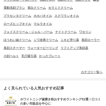
電動洗顔ブラシ
美白クリーム
セラミドクリーム
プラセンタクリーム
ホホバオイル
スクワランオイル
ローズヒップオイル
マルラオイル
フェイスクリーム・ジェル・バーム
ナイトクリーム
ワセリン
ほうれい線クリーム
シワ改善クリーム
ニキビ塗り薬
美顔ローラー
美顔スチーマー
ウォーターピーリング
リフトアップ美顔器
小顔ベルト
毛穴吸引器
かっさプレート
カテゴリ一覧へ
よく見られている人気おすすめ記事
ホワイトニング歯磨き粉おすすめランキング52選！口コミ
の多い市販品を中心に