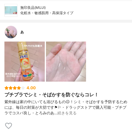
無印良品(MUJI)
化粧水・敏感肌用・高保湿タイプ
あ
4.00
プチプラでシミ・そばかすを防ぐならコレ！
紫外線は家の中にいても浴びるもの☹︎！シミ・そばかすを予防するため
には、毎日の対策が大切です⚑︎⚐︎・ドラッグストアで購入可能・プチプ
ラでコスパ良し・とろみのあ…
続きを見る