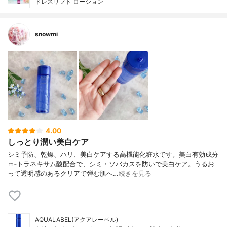
ドレスリフト ローション
snowmi
4.00
しっとり潤い美白ケア
シミ予防、乾燥、ハリ、美白ケアする高機能化粧水です。美白有効成分
ｍ‐トラネキサム酸配合で、シミ・ソバカスを防いで美白ケア。うるお
って透明感のあるクリアで弾む肌へ…
続きを見る
AQUALABEL(アクアレーベル)