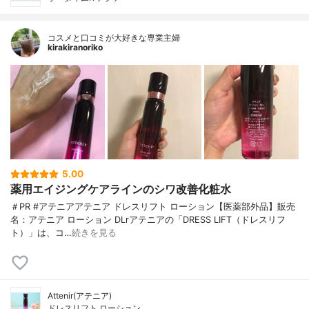
コスメと口コミが大好きな専業主婦
kirakiranoriko
5.00
薬用エイジングケアラインのシワ改善化粧水
＃PR #アテニアアテニア ドレスリフト ローション【医薬部外品】販売
名：アテニア ローション DLrアテニアの「DRESS LIFT（ドレスリフ
ト）」は、コ…
続きを見る
Attenir(アテニア)
ドレスリフト ローション