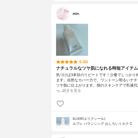
min.
5.00
ナチュラルなツヤ肌になれる時短アイテム
気づけば3本目のリピートです！少量でしっかり
ます。自然なカバー力で、ワントーン明るいナチ
ツヤ肌に仕上がります。朝のスキンケアで乳液代
っ…
続きを見る
ELIXIR(エリクシール)
ルフレ バランシング おしろいミルク C