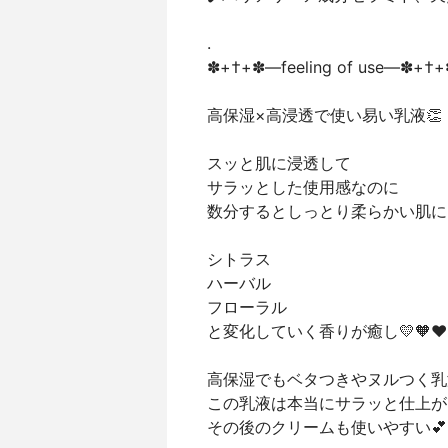
.
✽+†+✽―feeling of use―✽+†
高保湿×高浸透で使い易い乳液👏
スッと肌に浸透して
サラッとした使用感なのに
数分するとしっとり柔らかい肌に
シトラス
ハーバル
フローラル
と変化していく香りが癒し💛🧡❤️
高保湿でもベタつきやヌルつく乳
この乳液は本当にサラッと仕上が
その後のクリームも使いやすい💕