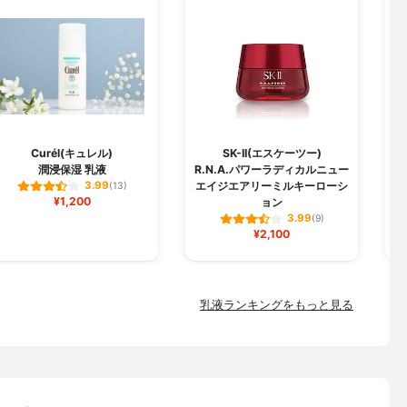
Curél(キュレル)
SK-II(エスケーツー)
潤浸保湿 乳液
R.N.A.パワーラディカルニュー
エイジエアリーミルキーローシ
3.99
(13)
¥1,200
ョン
3.99
(9)
¥2,100
乳液ランキングをもっと見る