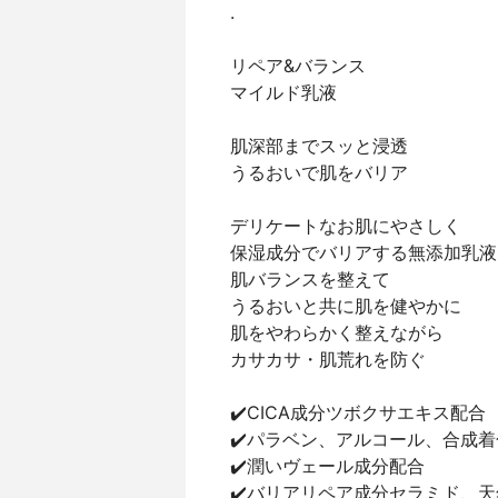
.
リペア&バランス
マイルド乳液
肌深部までスッと浸透
うるおいで肌をバリア
デリケートなお肌にやさしく
保湿成分でバリアする無添加乳液
肌バランスを整えて
うるおいと共に肌を健やかに
肌をやわらかく整えながら
カサカサ・肌荒れを防ぐ
✔️CICA成分ツボクサエキス配合
✔️パラベン、アルコール、合成
✔️潤いヴェール成分配合
✔️バリアリペア成分セラミド、