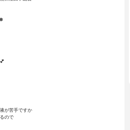
+✽

液が苦手ですか
るので