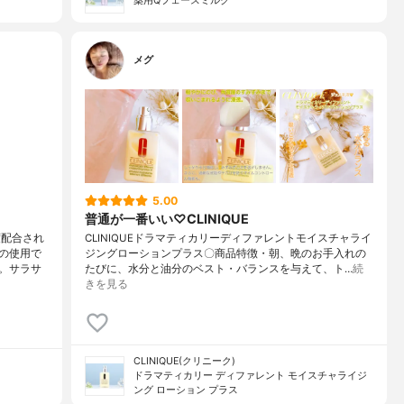
薬用Qフェースミルク
メグ
5.00
普通が一番いい♡CLINIQUE
度配合され
CLINIQUEドラマティカリーディファレントモイスチャライ
の使用で
ジングローションプラス〇商品特徴・朝、晩のお手入れの
。サラサ
たびに、水分と油分のベスト・バランスを与えて、ト…
続
きを見る
CLINIQUE(クリニーク)
ドラマティカリー ディファレント モイスチャライジ
ング ローション プラス