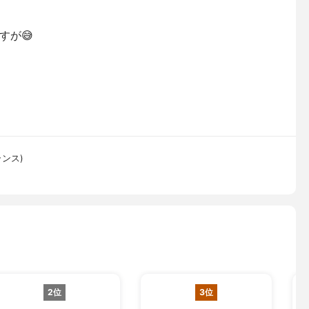
すが😅
ランス)
2位
3位