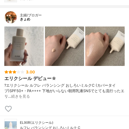
主婦/ブロガー
きょめ
3.00
エリクシール デビュー☆
?エリクシール ルフレ バランシング おしろいミルクC (カバータイ
プ)SPF50+・PA++++ 下地がいらない朝用乳液SNSでとても流行ったエ
リ…
続きを見る
ELIXIR(エリクシール)
ルフレ バランシング おしろいミルク C