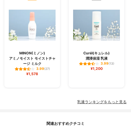
MINON(ミノン)
Curél(キュレル)
アミノモイスト モイストチャ
潤浸保湿 乳液
ージ ミルク
3.99
(13)
¥1,200
3.99
(27)
¥1,578
乳液ランキングをもっと見る
関連おすすめクチコミ