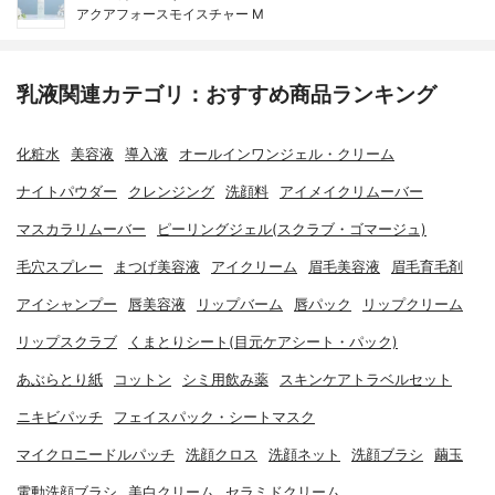
アクアフォースモイスチャー M
乳液関連カテゴリ：おすすめ商品ランキング
化粧水
美容液
導入液
オールインワンジェル・クリーム
ナイトパウダー
クレンジング
洗顔料
アイメイクリムーバー
マスカラリムーバー
ピーリングジェル(スクラブ・ゴマージュ)
毛穴スプレー
まつげ美容液
アイクリーム
眉毛美容液
眉毛育毛剤
アイシャンプー
唇美容液
リップバーム
唇パック
リップクリーム
リップスクラブ
くまとりシート(目元ケアシート・パック)
あぶらとり紙
コットン
シミ用飲み薬
スキンケアトラベルセット
ニキビパッチ
フェイスパック・シートマスク
マイクロニードルパッチ
洗顔クロス
洗顔ネット
洗顔ブラシ
繭玉
電動洗顔ブラシ
美白クリーム
セラミドクリーム