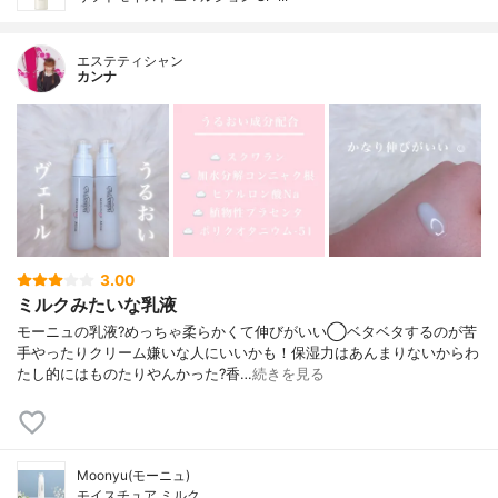
エステティシャン
カンナ
3.00
ミルクみたいな乳液
モーニュの乳液?めっちゃ柔らかくて伸びがいい◯ベタベタするのが苦
手やったりクリーム嫌いな人にいいかも！保湿力はあんまりないからわ
たし的にはものたりやんかった?香…
続きを見る
Moonyu(モーニュ)
モイスチュア ミルク