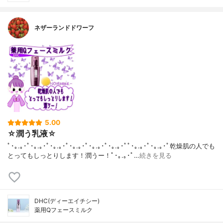
ネザーランドドワーフ
5.00
☆潤う乳液☆
ﾟ･｡.｡･ﾟ･｡.｡･ﾟ･｡.｡･ﾟ･｡.｡･ﾟ･｡.｡･ﾟ･｡.｡･ﾟﾟ･｡.｡･ﾟ･｡.｡･ﾟ乾燥肌の人でも
とってもしっとりします！潤うー！ﾟ･｡.｡･ﾟ…
続きを見る
DHC(ディーエイチシー)
薬用Qフェースミルク