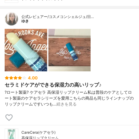
公式レビュアー/コスメコンシェルジュ/日…
ゆき
4.00
セラミドケアができる保湿力の高いリップ♪
?ロート製薬? ケアセラ 高保湿リップクリーム私は普段のケアとしてロ
ート製薬のケアセラシリーズを愛用こちらの商品も同じラインナップの
リップクリームですいつも…
続きを見る
CareCera(ケアセラ)
高保湿リップクリーム