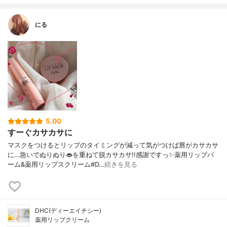
にる
5.00
すーぐカサカサに
マスクをつけるとリップのタイミングが減って気がつけば唇がカサカサ
に…急いでぬりぬり👄を重ねて脱カサカサ!!感謝ですっ✨薬用リップバ
ーム&薬用リップスクリーム#D…
続きを見る
DHC(ディーエイチシー)
薬用リップクリーム