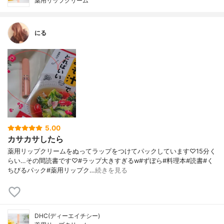
薬用リップクリーム
にる
5.00
カサカサしたら
薬用リップクリームをぬってラップをつけてパックしています♡15分く
らい…その間読書です♡#ラップ大きすぎるw#ずぼら#料理本#読書#く
ちびるパック#薬用リップク…
続きを見る
DHC(ディーエイチシー)