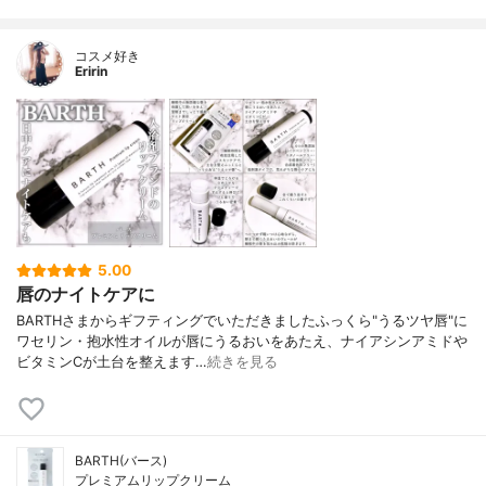
コスメ好き
Eririn
5.00
唇のナイトケアに
BARTHさまからギフティングでいただきましたふっくら"うるツヤ唇"に
ワセリン・抱水性オイルが唇にうるおいをあたえ、ナイアシンアミドや
ビタミンCが土台を整えます…
続きを見る
BARTH(バース)
プレミアムリップクリーム