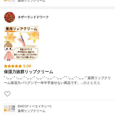
薬用リップクリーム
ネザーランドドワーフ
5.00
保湿力抜群リップクリーム
ﾟ･｡.｡･ﾟ･｡.｡･ﾟ･｡.｡･ﾟ･｡.｡･ﾟ･｡.｡･ﾟ･｡.｡･ﾟﾟ･｡.｡･ﾟ･｡.｡･ﾟ薬用リップクリ
ーム保湿力バツグンで一年中手放せない商品です。…
続きを見る
DHC(ディーエイチシー)
薬用リップクリーム