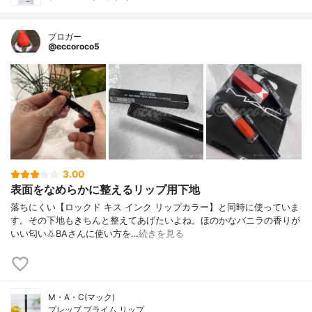
ブロガー
@eccoroco5
3.00
表面をなめらかに整えるリップ用下地
落ちにくい【ロックド キス インク リップカラー】と同時に使っていま
す。その下地もきちんと整えてあげたいよね。ほのかなバニラの香りが
いい匂い👃BAさんに使い方を…
続きを見る
M・A・C(マック)
プレップ プライム リップ