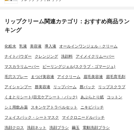
リップクリーム関連カテゴリ：おすすめ商品ラン
キング
化粧水
乳液
美容液
導入液
オールインワンジェル・クリーム
ナイトパウダー
クレンジング
洗顔料
アイメイクリムーバー
マスカラリムーバー
ピーリングジェル(スクラブ・ゴマージュ)
毛穴スプレー
まつげ美容液
アイクリーム
眉毛美容液
眉毛育毛剤
アイシャンプー
唇美容液
リップバーム
唇パック
リップスクラブ
くまとりシート(目元ケアシート・パック)
あぶらとり紙
コットン
シミ用飲み薬
スキンケアトラベルセット
ニキビパッチ
フェイスパック・シートマスク
マイクロニードルパッチ
洗顔クロス
洗顔ネット
洗顔ブラシ
繭玉
電動洗顔ブラシ