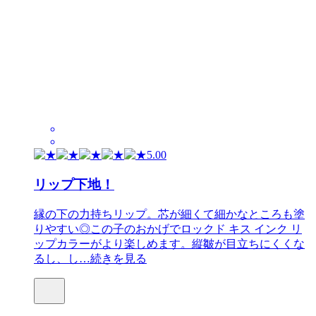
5.00
リップ下地！
縁の下の力持ちリップ。芯が細くて細かなところも塗
りやすい◎この子のおかげでロックド キス インク リ
ップカラーがより楽しめます。縦皺が目立ちにくくな
るし、し…
続きを見る