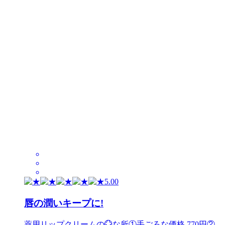
5.00
唇の潤いキープに!
薬用リップクリームの💮な所①手ごろな価格 770円②