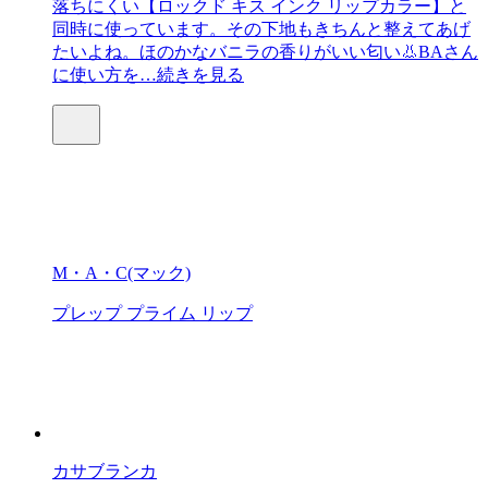
落ちにくい【ロックド キス インク リップカラー】と
同時に使っています。その下地もきちんと整えてあげ
たいよね。ほのかなバニラの香りがいい匂い👃BAさん
に使い方を…
続きを見る
M・A・C(マック)
プレップ プライム リップ
カサブランカ