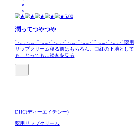
5.00
潤ってつやつや
ﾟ･｡.｡･｡.｡･ﾟ･｡.｡･ﾟ･｡.｡･ﾟ･｡.｡･ﾟ･｡.｡･ﾟﾟ･｡.｡･ﾟ･｡.｡･ﾟ薬用
リップクリーム寝る前はもちろん、口紅の下地として
も、とっても…
続きを見る
DHC(ディーエイチシー)
薬用リップクリーム