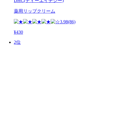
DHC(ディーエイチシー)
薬用リップクリーム
3.98
(86)
¥430
2位