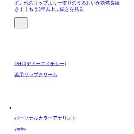
す。他のリップより一塗りのうるおいが断然長続
き！！もう5年以上…
続きを見る
DHC(ディーエイチシー)
薬用リップクリーム
パーソナルカラーアナリスト
yuriya