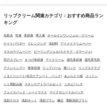
リップクリーム関連カテゴリ：おすすめ商品ラン
キング
化粧水
乳液
美容液
導入液
オールインワンジェル・クリーム
ナイトパウダー
クレンジング
洗顔料
アイメイクリムーバー
マスカラリムーバー
ピーリングジェル(スクラブ・ゴマージュ)
毛穴スプレー
まつげ美容液
アイクリーム
眉毛美容液
眉毛育毛剤
アイシャンプー
唇美容液
リップバーム
唇パック
リップスクラブ
くまとりシート(目元ケアシート・パック)
あぶらとり紙
コットン
シミ用飲み薬
スキンケアトラベルセット
ニキビパッチ
フェイスパック・シートマスク
マイクロニードルパッチ
洗顔クロス
洗顔ネット
洗顔ブラシ
繭玉
電動洗顔ブラシ