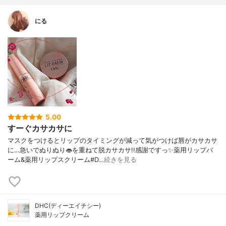
にる
5.00
すーぐカサカサに
マスクをつけるとリップのタイミングが減って気がつけば唇がカサカサ
に…急いでぬりぬり👄を重ねて脱カサカサ!!感謝ですっ✨薬用リップバ
ーム&薬用リップスクリーム#D…
続きを見る
DHC(ディーエイチシー)
薬用リップクリーム