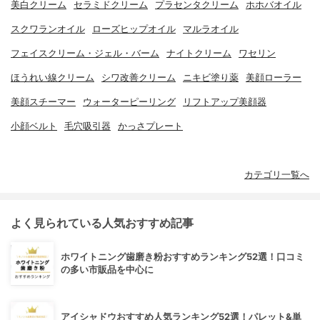
美白クリーム
セラミドクリーム
プラセンタクリーム
ホホバオイル
スクワランオイル
ローズヒップオイル
マルラオイル
フェイスクリーム・ジェル・バーム
ナイトクリーム
ワセリン
ほうれい線クリーム
シワ改善クリーム
ニキビ塗り薬
美顔ローラー
美顔スチーマー
ウォーターピーリング
リフトアップ美顔器
小顔ベルト
毛穴吸引器
かっさプレート
カテゴリ一覧へ
よく見られている人気おすすめ記事
ホワイトニング歯磨き粉おすすめランキング52選！口コミ
の多い市販品を中心に
アイシャドウおすすめ人気ランキング52選！パレット&単