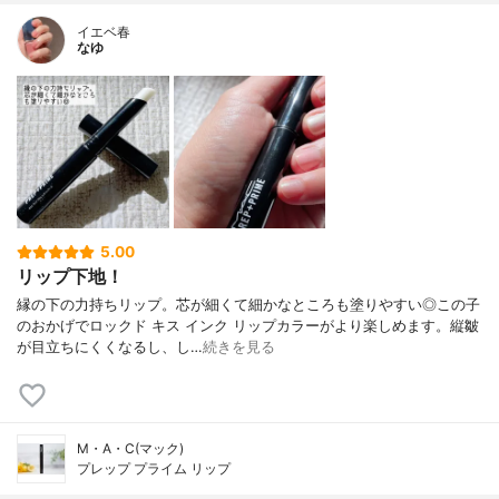
イエベ春
なゆ
5.00
リップ下地！
縁の下の力持ちリップ。芯が細くて細かなところも塗りやすい◎この子
のおかげでロックド キス インク リップカラーがより楽しめます。縦皺
が目立ちにくくなるし、し…
続きを見る
M・A・C(マック)
プレップ プライム リップ