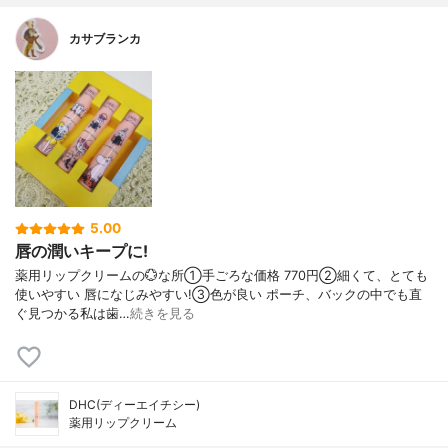
カサブランカ
5.00
唇の潤いキープに!
薬用リップクリームの💮な所①手ごろな価格 770円②細くて、とても
使いやすい 唇になじみやすい!③色が良い ポーチ、バックの中でも直
ぐ見つかる私は歯…
続きを見る
DHC(ディーエイチシー)
薬用リップクリーム