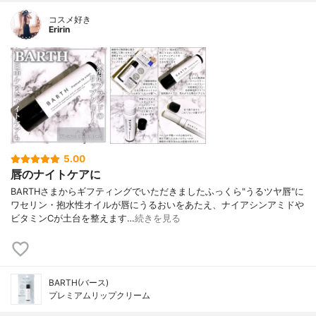
コスメ好き
Eririn
5.00
唇のナイトケアに
BARTHさまからギフティングでいただきましたふっくら"うるツヤ唇"に
ワセリン・抱水性オイルが唇にうるおいをあたえ、ナイアシンアミドや
ビタミンCが土台を整えます…
続きを見る
BARTH(バース)
プレミアムリップクリーム