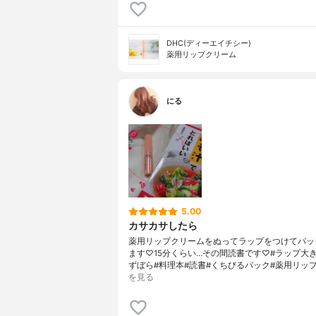
DHC(ディーエイチシー)
薬用リップクリーム
にる
5.00
カサカサしたら
薬用リップクリームをぬってラップをつけてパッ
ます♡15分くらい…その間読書です♡#ラップ大き
ずぼら#料理本#読書#くちびるパック#薬用リッ
を見る