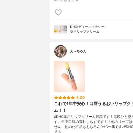
DHC(ディーエイチシー)
薬用リップクリーム
え～ちゃん
5.00
これで1年中安心！口唇うるおいリップク
ム！！
#DHC薬用リップクリーム最高です！毎晩ひと塗
す。年中口唇の荒れしらずです！！他のリップは
せん。他の化粧品ももちろんDHC一筋です♪#DHC
見る