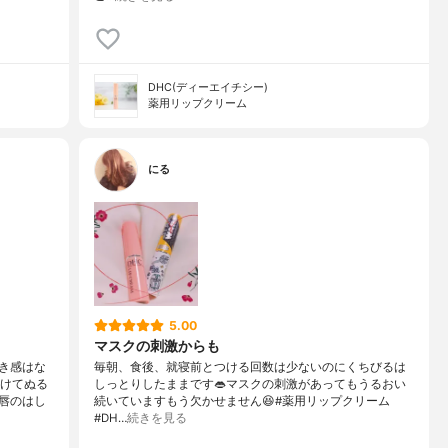
DHC(ディーエイチシー)
薬用リップクリーム
にる
5.00
マスクの刺激からも
き感はな
毎朝、食後、就寝前とつける回数は少ないのにくちびるは
続けてぬる
しっとりしたままです👄マスクの刺激があってもうるおい
唇のはし
続いていますもう欠かせません😆#薬用リップクリーム
#DH…
続きを見る