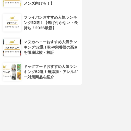
メンズ向けも！】
フライパンおすすめ人気ランキ
ング52選！【焦げ付かない・長
持ち！2026最新】
4位
5位
マヌカハニーおすすめ人気ラン
キング52選！味や栄養価の高さ
を徹底比較・検証
ドッグフードおすすめ人気ラン
キング52選！無添加・アレルギ
ー対策商品を紹介
MENTHOLATUM(メンソレー
MOILIP(モアリップ)
タム)
モアリップN
メルティクリームリップ
3.95
(24)
3.95
¥1,320
(23)
¥200