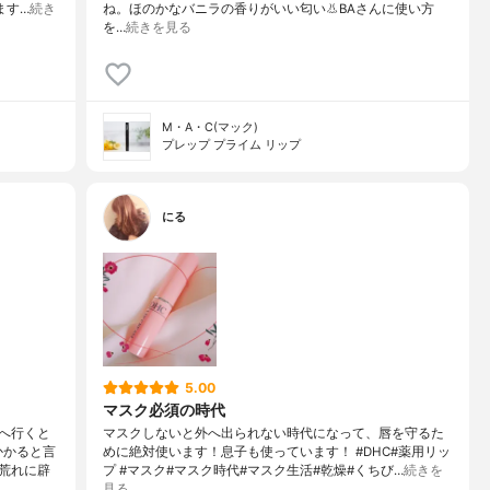
ます…
続き
ね。ほのかなバニラの香りがいい匂い👃BAさんに使い方
を…
続きを見る
M・A・C(マック)
プレップ プライム リップ
にる
5.00
マスク必須の時代
へ行くと
マスクしないと外へ出られない時代になって、唇を守るた
かかると言
めに絶対使います！息子も使っています！ #DHC#薬用リッ
荒れに辟
プ #マスク#マスク時代#マスク生活#乾燥#くちび…
続きを
見る