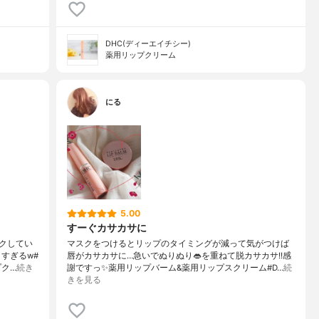
DHC(ディーエイチシー)
薬用リップクリーム
にる
5.00
すーぐカサカサに
クしてい
マスクをつけるとリップのタイミングが減って気がつけば
すぎるw#
唇がカサカサに…急いでぬりぬり👄を重ねて脱カサカサ!!感
プク…
続き
謝ですっ✨薬用リップバーム&薬用リップスクリーム#D…
続
きを見る