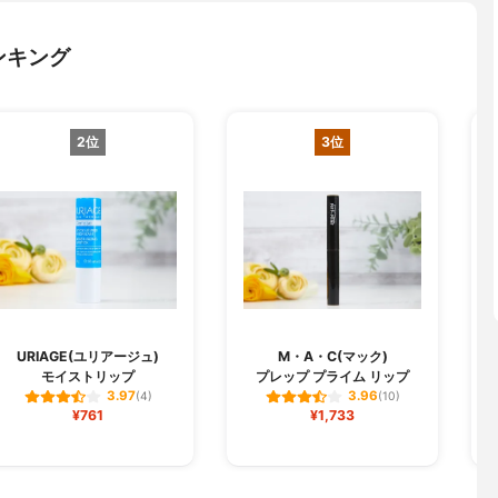
ンキング
2位
3位
URIAGE(ユリアージュ)
M・A・C(マック)
モイストリップ
プレップ プライム リップ
3.97
3.96
(4)
(10)
¥761
¥1,733