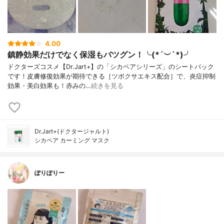
4.00
鎮静効果だけでなく保湿もバツグン！╰(*´︶`*)╯
ドクターズコスメ【Dr.Jart+】の「シカペアシリーズ」のシートパック
です！皮膚修復効果が期待できる［ツボクサエキス配合］で、炎症抑制
効果・美白効果も！赤みの…
続きを見る
Dr.Jart+(ドクタージャルト)
シカペア カーミング マスク
ぽりぽりー