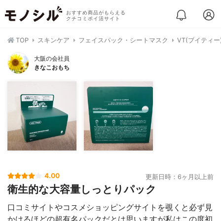
おすすめ商品がもらえる
クチコミポイ活サイト
TOP
スキンケア
フェイスパック・シートマスク
VT(ブイティ
大阪の会社員
きなこおもち
4.00
更新日時：6ヶ月以上前
衛生的な大容量しっとりパック
口コミサイトやコスメショッピングサイトを覗くと必ず見
かけるほどの超有名パックだとは思いますが私はこの度初