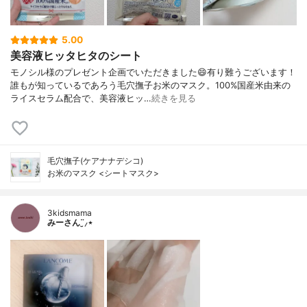
5.00
美容液ヒッタヒタのシート
モノシル様のプレゼント企画でいただきました😄有り難うございます！
誰もが知っているであろう毛穴撫子お米のマスク。100%国産米由来の
ライスセラム配合で、美容液ヒッ…
続きを見る
毛穴撫子(ケアナナデシコ)
お米のマスク <シートマスク>
3kidsmama
みーさん¨̮⸝⋆