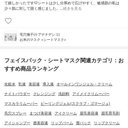
て嬉しかったです♡シートは少し分厚めで広げやすく、敏感肌の私は
少々肌に対して固く感じました。…
続きを見る
毛穴撫子(ケアナナデシコ)
お米のマスク <シートマスク>
フェイスパック・シートマスク関連カテゴリ：お
すすめ商品ランキング
化粧水
乳液
美容液
導入液
オールインワンジェル・クリーム
ナイトパウダー
クレンジング
洗顔料
アイメイクリムーバー
マスカラリムーバー
ピーリングジェル(スクラブ・ゴマージュ)
毛穴スプレー
まつげ美容液
アイクリーム
眉毛美容液
眉毛育毛剤
アイシャンプー
唇美容液
リップバーム
唇パック
リップクリーム