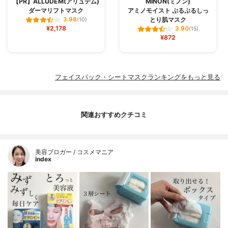
【PR】ALLUDEM(アリュデム)
MINON(ミノン)
ダーマリフトマスク
アミノモイスト ぷるぷるしっ
とり肌マスク
3.98
(10)
¥2,178
3.90
(15)
¥872
フェイスパック・シートマスクランキングをもっと見る
関連おすすめクチコミ
美容ブロガー / コスメマニア
index