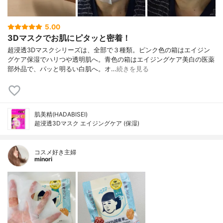
5.00
3Dマスクでお肌にピタッと密着！
超浸透3Dマスクシリーズは、全部で３種類。ピンク色の箱はエイジン
グケア保湿でハリつや透明肌へ。青色の箱はエイジングケア美白の医薬
部外品で、パッと明るい白肌へ。オ…
続きを見る
肌美精(HADABISEI)
超浸透3Dマスク エイジングケア (保湿)
コスメ好き主婦
minori