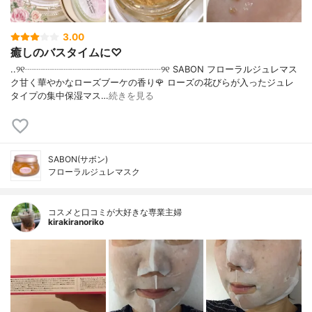
3.00
癒しのバスタイムに♡
..୨୧┈┈┈┈┈┈┈┈┈┈┈┈┈┈┈୨୧ SABON フローラルジュレマス
ク甘く華やかなローズブーケの香り🌹 ローズの花びらが入ったジュレ
タイプの集中保湿マス…
続きを見る
SABON(サボン)
フローラルジュレマスク
コスメと口コミが大好きな専業主婦
kirakiranoriko