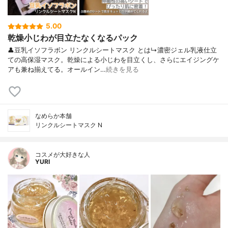
5.00
乾燥小じわが目立たなくなるパック
👤豆乳イソフラボン リンクルシートマスク とは↳濃密ジェル乳液仕立
ての高保湿マスク。乾燥による小じわを目立くし、さらにエイジングケ
アも兼ね揃えてる。オールイン…
続きを見る
なめらか本舗
リンクルシートマスク N
コスメが大好きな人
YURI