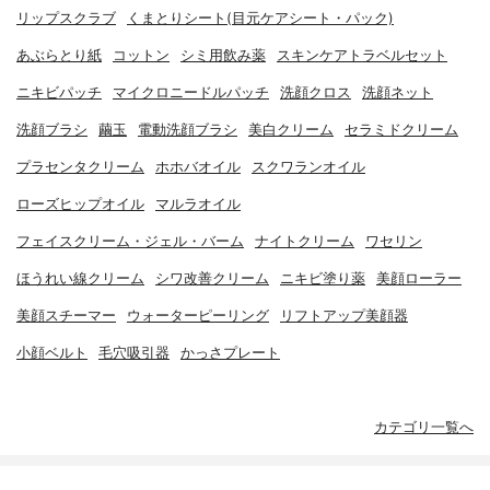
リップスクラブ
くまとりシート(目元ケアシート・パック)
あぶらとり紙
コットン
シミ用飲み薬
スキンケアトラベルセット
ニキビパッチ
マイクロニードルパッチ
洗顔クロス
洗顔ネット
洗顔ブラシ
繭玉
電動洗顔ブラシ
美白クリーム
セラミドクリーム
プラセンタクリーム
ホホバオイル
スクワランオイル
ローズヒップオイル
マルラオイル
フェイスクリーム・ジェル・バーム
ナイトクリーム
ワセリン
ほうれい線クリーム
シワ改善クリーム
ニキビ塗り薬
美顔ローラー
美顔スチーマー
ウォーターピーリング
リフトアップ美顔器
小顔ベルト
毛穴吸引器
かっさプレート
カテゴリ一覧へ