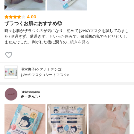
4.00
ザラつくお肌におすすめ◎
時々お肌がザラつくのが気になり、初めてお米のマスクを試してみまし
た♪厚過ぎず、薄過ぎず、といった厚みで、敏感肌の私でもピリピリし
ませんでした。剥がした後に潤うの…
続きを見る
毛穴撫子(ケアナナデシコ)
お米のマスク <シートマスク>
3kidsmama
みーさん¨̮⸝⋆