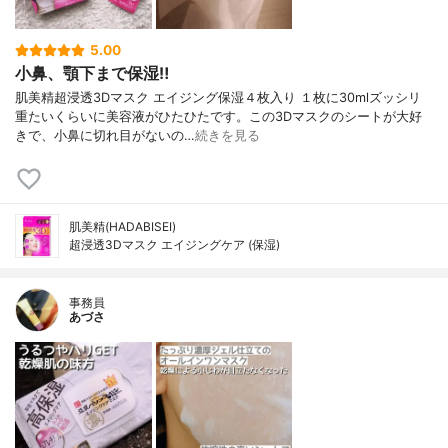
5.00
小鼻、顎下まで保湿‼︎
肌美精超浸透3Dマスク エイジング保湿４枚入り １枚に30mlズッシリ
重たいくらいに美容液がひたひたです。この3Dマスクのシートが大好
きで、小鼻に切れ目がないの…
続きを見る
肌美精(HADABISEI)
超浸透3Dマスク エイジングケア (保湿)
事務員
あづさ