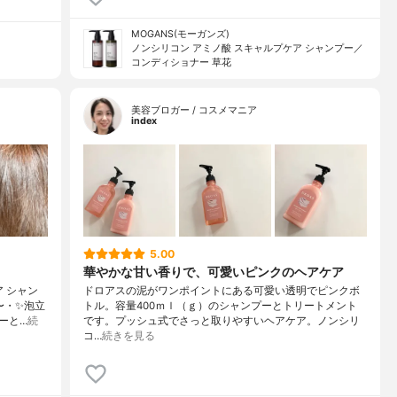
MOGANS(モーガンズ)
ノンシリコン アミノ酸 スキャルプケア シャンプー／
コンディショナー 草花
美容ブロガー / コスメマニア
index
5.00
華やかな甘い香りで、可愛いピンクのヘアケア
ア シャン
ドロアスの泥がワンポイントにある可愛い透明でピンクボ
〜・✨泡立
トル。容量400ｍｌ（ｇ）のシャンプーとトリートメント
ーと…
続
です。プッシュ式でさっと取りやすいヘアケア。ノンシリ
コ…
続きを見る