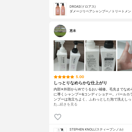
DROAS(ドロアス)
ダメージリペアシャンプー／トリートメン
恵未
5.00
しっとりなめらかな仕上がり
内部✕外部からWでうるおい補修。毛先までなめ
に導くシャンプー&コンディショナー。パールカ
ンプーは泡立ちよく、ふわっとした泡で洗えしっ
た…
続きを見る
STEPHEN KNOLL(スティーブンノル)