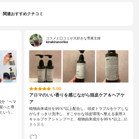
関連おすすめクチコミ
コスメと口コミが大好きな専業主婦
kirakiranoriko
5.00
アロマのいい香りを感じながら頭皮ケア＆ヘアケ
ア
成分「ヘマ
髪へと導
植物由来成分を99％*以上配合し、頭皮トラブルをケアしな
という…
がらすっきり洗浄し、すこやかな頭皮環境へ整える薬用ス
キャルプケアシャンプーと、植物由来成分を99％*以上…
続
きを見る