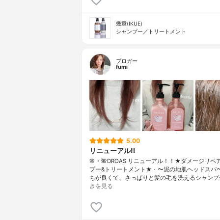
幾重(IKUE)
シャンプー／トリートメント
ブロガー
fumi
5.00
リニューアル‼️
🌸・🌺DROAS リニューアル！！★ダメージリペ
プー&トリートメント★・〜泥の地肌ヘッドスパ
ちが良くて、さっぱりと髪の毛を洗えるシャンプ
きを見る