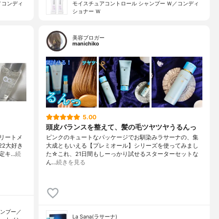
／コンディ
モイスチュアコントロール シャンプー Ｗ／コンディ
ショナー Ｗ
美容ブロガー
manichiko
5.00
頭皮バランスを整えて、髪の毛ツヤツヤうるんっ
リートメ
ピンクのキュートなパッケージでお馴染みラサーナの、集
22大好き
大成ともいえる【プレミオール】シリーズを使ってみまし
定キ…
続
た☆これ、21日間もしーっかり試せるスターターセットな
ん…
続きを見る
ャンプー／
La Sana(ラサーナ)