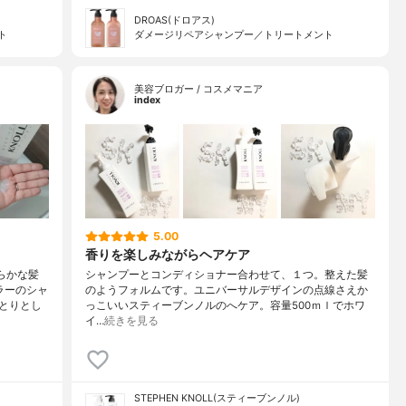
DROAS(ドロアス)
ト
ダメージリペアシャンプー／トリートメント
美容ブロガー / コスメマニア
index
5.00
香りを楽しみながらヘアケア
らかな髪
シャンプーとコンディショナー合わせて、１つ。整えた髪
ラーのシャ
のようフォルムです。ユニバーサルデザインの点線さえか
とりとし
っこいいスティーブンノルのへケア。容量500ｍｌでホワ
イ…
続きを見る
STEPHEN KNOLL(スティーブンノル)