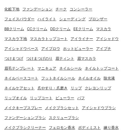
化粧下地
ファンデーション
チーク
コンシーラー
フェイスパウダー
ハイライト
シェーディング
ブロンザー
BBクリーム
CCクリーム
DDクリーム
EEクリーム
マスカラ
マスカラ下地
マスカラトップコート
アイライナー
アイシャドウ
アイシャドウベース
アイブロウ
ホットビューラー
アイプチ
つけまつげ
つけまつげのり
眉ティント
眉マスカラ
眉毛テンプレート
マニキュア
ネイルシール
ネイルトップコート
ネイルベースコート
フットネイルシール
ネイルオイル
除光液
ネイルケアセット
爪やすり・爪磨き
リップ
クレヨンリップ
リップオイル
リップコート
ビューラー
パフ
メイクキープスプレー
メイクブラシセット
アイシャドウブラシ
ファンデーションブラシ
スクリューブラシ
メイクブラシクリーナー
フェロモン香水
ボディミスト
練り香水