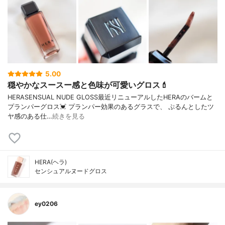
5.00
穏やかなスースー感と色味が可愛いグロス💄
HERASENSUAL NUDE GLOSS最近リニューアルしたHERAのバームと
プランパーグロス💓 プランパー効果のあるグラスで、 ぷるんとしたツ
ヤ感のある仕…
続きを見る
HERA(ヘラ)
センシュアルヌードグロス
ey0206