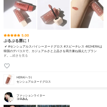
5.00
ぷるぷる唇に！
✔︎ #センシュアルスパイシーヌードグロス #スピーチレス 462 HERAは
韓国のデパコスで、カジュアルさと上品さを両方兼ね揃えたブラン
ド。 …
続きを見る
HERA(ヘラ)
センシュアルヌードグロス
ファッションライター
コロみん