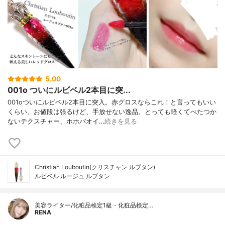
5.00
001o ついにルビベル2本目に突...
001oついにルビベル2本目に突入。赤グロスならこれ！と言ってもいい
くらい、お値段は張るけど、手放せない逸品。とっても軽くてべたつか
ないテクスチャー、ホホバオイ…
続きを見る
Christian Louboutin(クリスチャン ルブタン)
ルビベル ルージュ ルブタン
美容ライター/化粧品検定1級・化粧品検定…
RENA