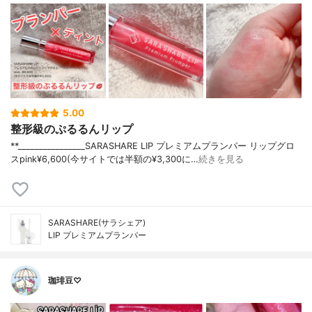
5.00
整形級のぷるるんリップ
**⁡________________⁡SARASHARE LIP ⁡プレミアムプランパー リップグロ
スpink⁡¥6,600(今サイトでは半額の¥3,300に…
続きを見る
SARASHARE(サラシェア)
LIP プレミアムプランパー
珈琲豆♡