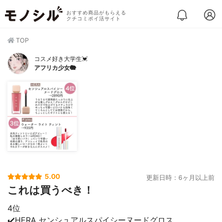
おすすめ商品がもらえる
クチコミポイ活サイト
TOP
コスメ好き大学生💓
アフリカ少女🐘
5.00
更新日時：6ヶ月以上前
これは買うべき！
4位
✔️HERA センシュアルスパイシーヌードグロス