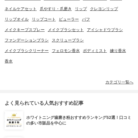
ネイルケアセット
爪やすり・爪磨き
リップ
クレヨンリップ
リップオイル
リップコート
ビューラー
パフ
メイクキープスプレー
メイクブラシセット
アイシャドウブラシ
ファンデーションブラシ
スクリューブラシ
メイクブラシクリーナー
フェロモン香水
ボディミスト
練り香水
香水
カテゴリ一覧へ
よく見られている人気おすすめ記事
ホワイトニング歯磨き粉おすすめランキング52選！口コミ
の多い市販品を中心に