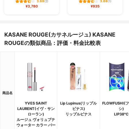
3.68
3.68
(2)
(1)
¥3,780
¥935
KASANE ROUGE(カサネルージュ) KASANE
ROUGEの類似商品：評価・料金比較表
商品名
YVES SAINT
Lip Lupinus(リップル
FLOWFUSHI
LAURENT(イヴ・サン
ピナス)
シ)
ローラン)
リップルピナス
LIP38℃
ルージュ ヴォリュプテ
ウォーター カラー バー