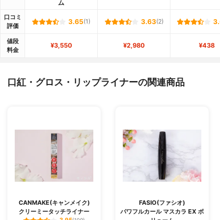
ム
口コミ
3.65
(1)
3.63
(2)
3
評価
値段
¥3,550
¥2,980
¥438
料金
口紅・グロス・リップライナーの関連商品
CANMAKE(キャンメイク)
FASIO(ファシオ)
クリーミータッチライナー
パワフルカール マスカラ EX ボ