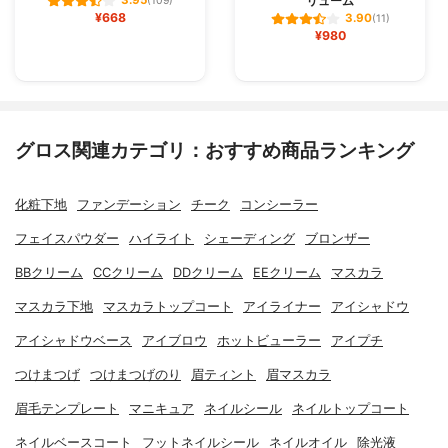
リューム
3.95
(109)
¥668
3.90
(11)
¥980
グロス関連カテゴリ：おすすめ商品ランキング
化粧下地
ファンデーション
チーク
コンシーラー
フェイスパウダー
ハイライト
シェーディング
ブロンザー
BBクリーム
CCクリーム
DDクリーム
EEクリーム
マスカラ
マスカラ下地
マスカラトップコート
アイライナー
アイシャドウ
アイシャドウベース
アイブロウ
ホットビューラー
アイプチ
つけまつげ
つけまつげのり
眉ティント
眉マスカラ
眉毛テンプレート
マニキュア
ネイルシール
ネイルトップコート
ネイルベースコート
フットネイルシール
ネイルオイル
除光液