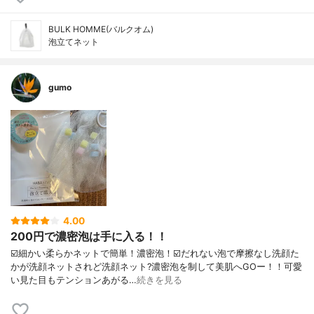
BULK HOMME(バルクオム)
泡立てネット
gumo
4.00
200円で濃密泡は手に入る！！
☑️細かい柔らかネットで簡単！濃密泡！☑️だれない泡で摩擦なし洗顔た
かが洗顔ネットされど洗顔ネット?濃密泡を制して美肌へGOー！！可愛
い見た目もテンションあがる…
続きを見る