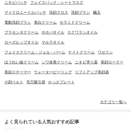
ニキビパッチ
フェイスパック・シートマスク
マイクロニードルパッチ
洗顔クロス
洗顔ブラシ
繭玉
電動洗顔ブラシ
美白クリーム
セラミドクリーム
プラセンタクリーム
ホホバオイル
スクワランオイル
ローズヒップオイル
マルラオイル
フェイスクリーム・ジェル・バーム
ナイトクリーム
ワセリン
ほうれい線クリーム
シワ改善クリーム
ニキビ塗り薬
美顔ローラー
美顔スチーマー
ウォーターピーリング
リフトアップ美顔器
小顔ベルト
毛穴吸引器
かっさプレート
カテゴリ一覧へ
よく見られている人気おすすめ記事