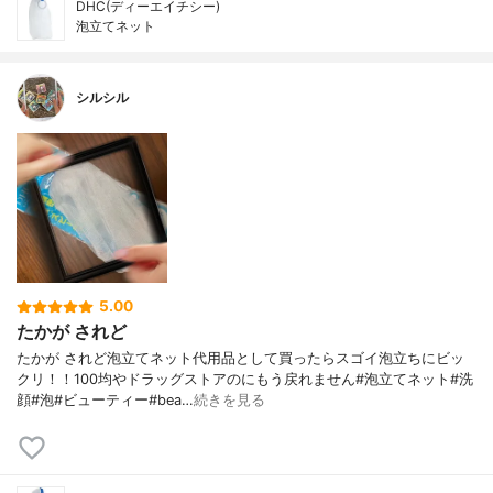
DHC(ディーエイチシー)
泡立てネット
シルシル
5.00
たかが されど
たかが されど泡立てネット代用品として買ったらスゴイ泡立ちにビッ
クリ！！100均やドラッグストアのにもう戻れません#泡立てネット#洗
顔#泡#ビューティー#bea…
続きを見る