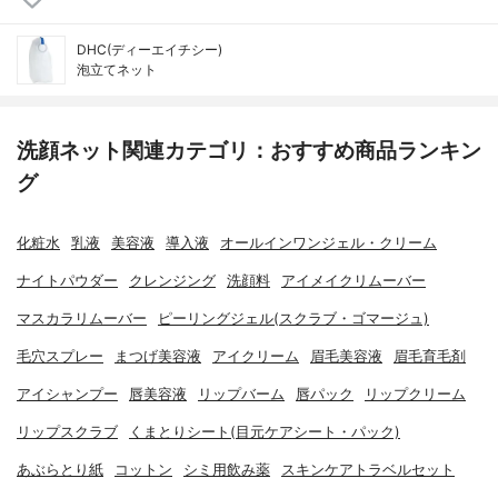
DHC(ディーエイチシー)
泡立てネット
洗顔ネット関連カテゴリ：おすすめ商品ランキン
グ
化粧水
乳液
美容液
導入液
オールインワンジェル・クリーム
ナイトパウダー
クレンジング
洗顔料
アイメイクリムーバー
マスカラリムーバー
ピーリングジェル(スクラブ・ゴマージュ)
毛穴スプレー
まつげ美容液
アイクリーム
眉毛美容液
眉毛育毛剤
アイシャンプー
唇美容液
リップバーム
唇パック
リップクリーム
リップスクラブ
くまとりシート(目元ケアシート・パック)
あぶらとり紙
コットン
シミ用飲み薬
スキンケアトラベルセット