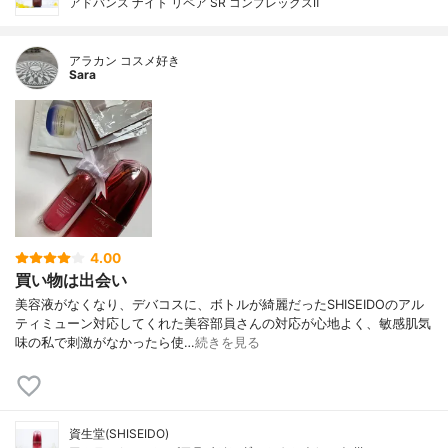
アドバンス ナイト リペア SR コンプレックスⅡ
アラカン コスメ好き
Sara
4.00
買い物は出会い
美容液がなくなり、デバコスに、ボトルが綺麗だったSHISEIDOのアル
ティミューン対応してくれた美容部員さんの対応が心地よく、敏感肌気
味の私で刺激がなかったら使…
続きを見る
資生堂(SHISEIDO)