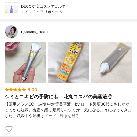
DECORTÉ(コスメデコルテ)
モイスチュア リポソーム
r_cosme_room
5.00
シミとニキビの予防にも！花丸コスパの美容液◎
【薬用メラノCC しみ集中対策美容液】by ロート製薬30代にさしかか
ってから妊娠、出産を経て頬周りのシミが、気になるようになってきま
した。妊娠中や産後はノーメ…
続きを見る