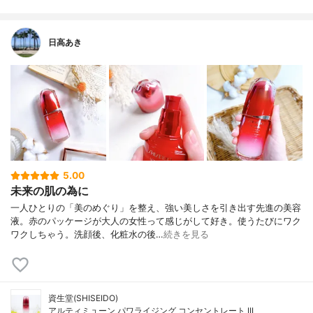
日高あき
5.00
未来の肌の為に
一人ひとりの「美のめぐり」を整え、強い美しさを引き出す先進の美容
液。赤のパッケージが大人の女性って感じがして好き。使うたびにワク
ワクしちゃう。洗顔後、化粧水の後…
続きを見る
資生堂(SHISEIDO)
アルティミューン パワライジング コンセントレート III