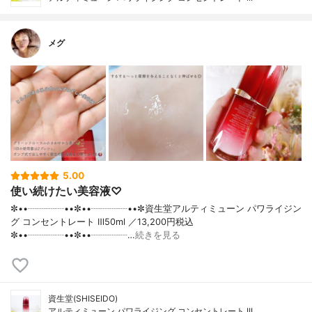
メグ
5.00
使い続けたい美容液♡
✼••┈┈┈┈••✼••┈┈┈┈••✼資生堂アルティミューン パワライジン
グ コンセントレート Ⅲ50ml ／13,200円税込
✼••┈┈┈┈••✼••┈┈┈┈…
続きを見る
資生堂(SHISEIDO)
アルティミューン パワライジング コンセントレート III