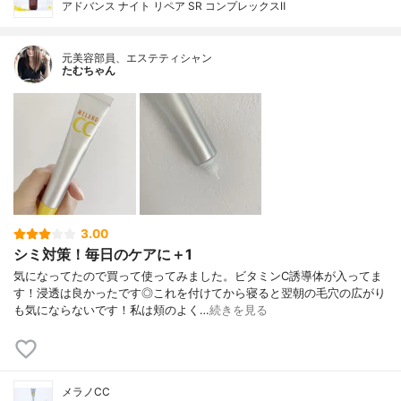
アドバンス ナイト リペア SR コンプレックスⅡ
元美容部員、エステティシャン
たむちゃん
3.00
シミ対策！毎日のケアに＋1
気になってたので買って使ってみました。ビタミンC誘導体が入ってま
す！浸透は良かったです◎これを付けてから寝ると翌朝の毛穴の広がり
も気にならないです！私は頬のよく…
続きを見る
メラノCC