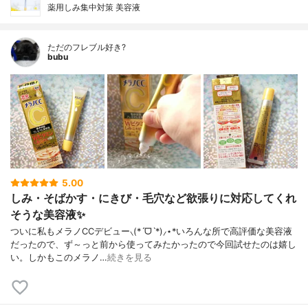
薬用しみ集中対策 美容液
ただのフレブル好き?
bubu
5.00
しみ・そばかす・にきび・毛穴など欲張りに対応してくれ
そうな美容液✨
ついに私もメラノCCデビュー⸜(*ˊᗜˋ*)⸝⋆*いろんな所で高評価な美容液
だったので、ず～っと前から使ってみたかったので今回試せたのは嬉し
い。しかもこのメラノ…
続きを見る