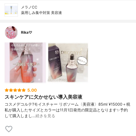
メラノCC
薬用しみ集中対策 美容液
Rika♡
5.00
スキンケアに欠かせない導入美容液
コスメデコルテ?モイスチャー リポソーム〈美容液〉85ml ¥15000＋税
私が購入したサイズとカラーは11月1日発売の限定品となります✨予約
して購入しまし…
続きを見る