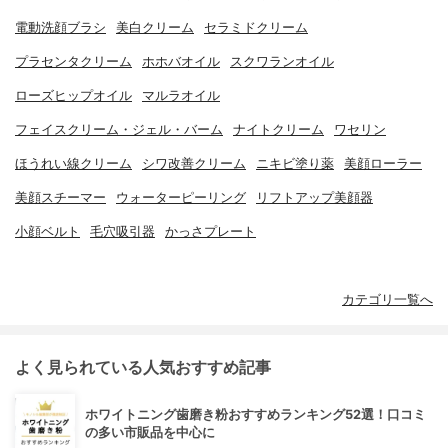
電動洗顔ブラシ
美白クリーム
セラミドクリーム
プラセンタクリーム
ホホバオイル
スクワランオイル
ローズヒップオイル
マルラオイル
フェイスクリーム・ジェル・バーム
ナイトクリーム
ワセリン
ほうれい線クリーム
シワ改善クリーム
ニキビ塗り薬
美顔ローラー
美顔スチーマー
ウォーターピーリング
リフトアップ美顔器
小顔ベルト
毛穴吸引器
かっさプレート
カテゴリ一覧へ
よく見られている人気おすすめ記事
ホワイトニング歯磨き粉おすすめランキング52選！口コミ
の多い市販品を中心に