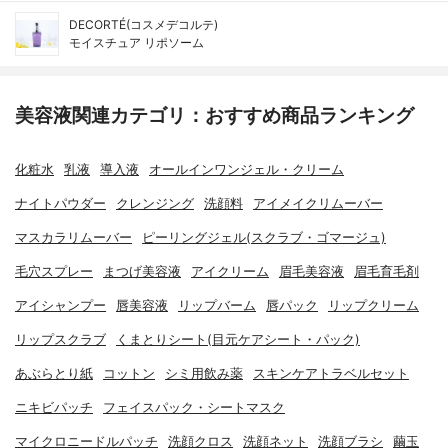
DECORTÉ(コスメデコルテ)
モイスチュア リポソーム
美容液関連カテゴリ：おすすめ商品ランキング
化粧水
乳液
導入液
オールインワンジェル・クリーム
ナイトパウダー
クレンジング
洗顔料
アイメイクリムーバー
マスカラリムーバー
ピーリングジェル(スクラブ・ゴマージュ)
毛穴スプレー
まつげ美容液
アイクリーム
眉毛美容液
眉毛育毛剤
アイシャンプー
唇美容液
リップバーム
唇パック
リップクリーム
リップスクラブ
くまとりシート(目元ケアシート・パック)
あぶらとり紙
コットン
シミ用飲み薬
スキンケアトラベルセット
ニキビパッチ
フェイスパック・シートマスク
マイクロニードルパッチ
洗顔クロス
洗顔ネット
洗顔ブラシ
繭玉