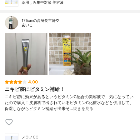
薬用しみ集中対策 美容液
175cmの高身長主婦♡
あいこ
4.00
ニキビ跡にビタミン補給！
ニキビ跡に効果があるというビタミンC配合の美容液で、気になってい
たので購入！皮膚科で出されているビタミンC化粧水などと併用して、
保湿しながらビタミン補給が出来そ…
続きを見る
メラノCC