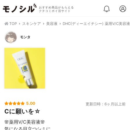
おすすめ商品がもらえる
クチコミポイ活サイト
TOP
スキンケア
美容液
DHC(ディーエイチシー) 薬用V/C美容液
モンタ
5.00
更新日時：6ヶ月以上前
Cに願いを☆
🌸薬用V/C美容液🌸
気になる目立つシミに