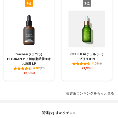
1位
2位
fracora(フラコラ)
CELLULA(チェルラー)
HITOKAN ヒト幹細胞培養エキ
ブリリオ N
ス原液 LP
4.01
(9)
¥1,996
4.02
(17)
¥5,980
美容液ランキングをもっと見る
関連おすすめクチコミ