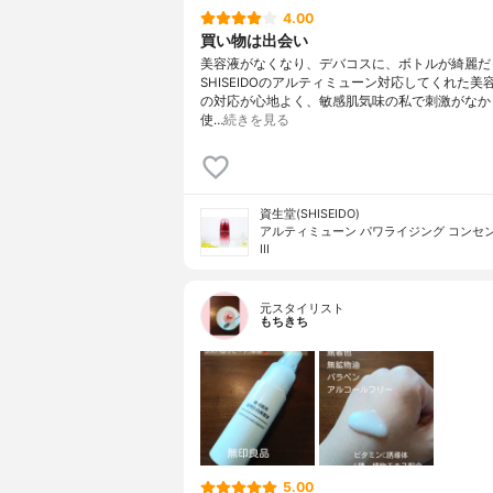
4.00
買い物は出会い
美容液がなくなり、デバコスに、ボトルが綺麗だ
SHISEIDOのアルティミューン対応してくれた美
の対応が心地よく、敏感肌気味の私で刺激がなか
使…
続きを見る
資生堂(SHISEIDO)
アルティミューン パワライジング コンセ
III
元スタイリスト
もちきち
5.00