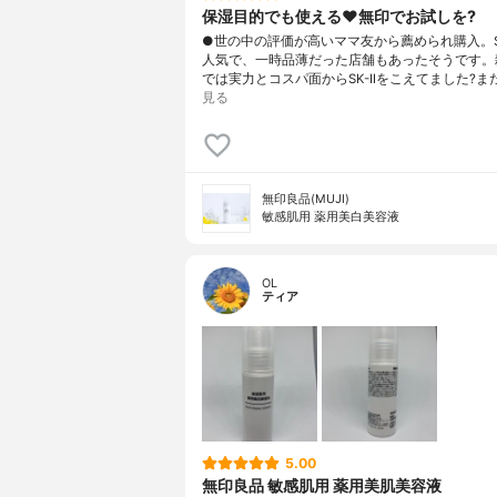
保湿目的でも使える♥️無印でお試しを?
●世の中の評価が高いママ友から薦められ購入。S
人気で、一時品薄だった店舗もあったそうです。雑
では実力とコスパ面からSK-IIをこえてました?ま
見る
無印良品(MUJI)
敏感肌用 薬用美白美容液
OL
ティア
5.00
無印良品 敏感肌用 薬用美肌美容液