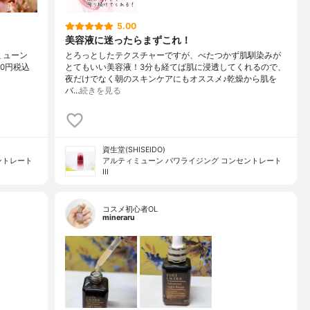
5.00
美容液に迷ったらまずこれ！
ミューン
とろっとしたテクスチャーですが、べたつかず肌馴染みが
00円税込
とてもいい美容液！3分も経てば肌に浸透してくれるので、
夜だけでなく朝のスキンケアにもオススメ♪乾燥から肌を
バ…
続きを見る
資生堂(SHISEIDO)
ントレート
アルティミューン パワライジング コンセントレート
III
コスメ初心者OL
mineraru