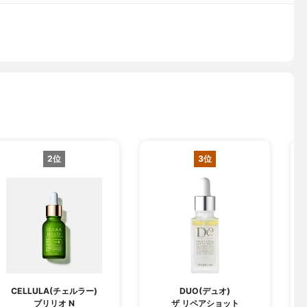
2位
3位
CELLULA(チェルラー)
DUO(デュオ)
ブリリオ N
ザ リペアショット
フ