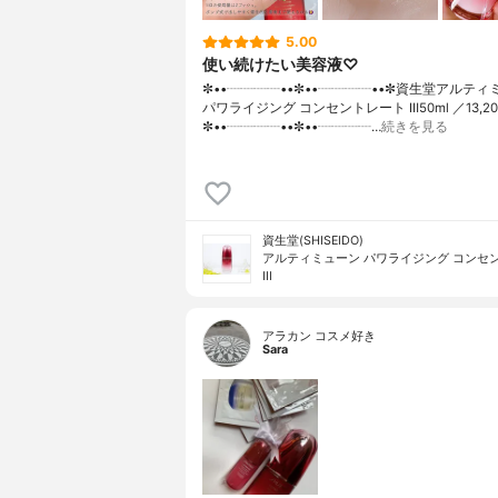
5.00
使い続けたい美容液♡
✼••┈┈┈┈••✼••┈┈┈┈••✼資生堂アルティ
パワライジング コンセントレート Ⅲ50ml ／13,2
✼••┈┈┈┈••✼••┈┈┈┈…
続きを見る
資生堂(SHISEIDO)
アルティミューン パワライジング コンセ
III
アラカン コスメ好き
Sara