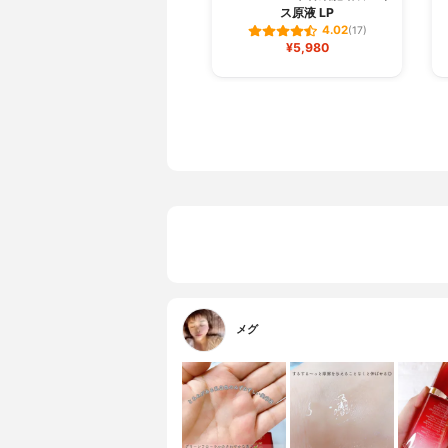
ス原液 LP
4.02
(17)
¥5,980
メグ