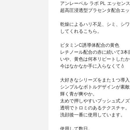
アンレーベル ラボ PL エッセン
超高圧浸透型プラセンタ配合エッ
乾燥によるハリ不足、シミ、シワ
してくれるこちら。
ビタミンC誘導体配合の黄色
レチノール配合の赤に続いて3本
いや、黄色は何本リピートしたか
今はなかなか手に入らなくて💧
大好きなシリーズをまた１つ導入
シンプルなボトルデザインが素敵
輝く青が爽やか。
太めで押しやすいプッシュ式ノズ
透明でトロミのあるテクスチャ。
洗顔後一番に使用しています。
使用して数日。