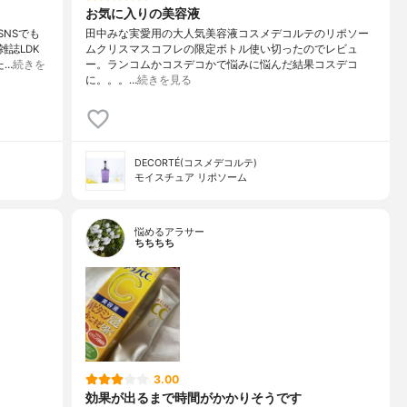
お気に入りの美容液
NSでも
田中みな実愛用の大人気美容液コスメデコルテのリポソー
誌LDK
ムクリスマスコフレの限定ボトル使い切ったのでレビュ
た…
続きを
ー。ランコムかコスデコかで悩みに悩んだ結果コスデコ
に。。。…
続きを見る
DECORTÉ(コスメデコルテ)
モイスチュア リポソーム
悩めるアラサー
ちちちち
3.00
効果が出るまで時間がかかりそうです