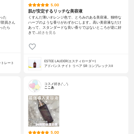
5.00
肌が安定するリッチな美容液
った
くすんだ薄いオレンジ色で、とろみのある美容液。独特な
容部員さん
ハーブのような香りがわずかにします。高い美容液なだけ
ったら
あって、スタンダードな良い香りではないところが逆に好
きで…
続きを見る
ESTEE LAUDER(エスティローダー)
ントレート
アドバンス ナイト リペア SR コンプレックスⅡ
コスメ好き₍ᐢ.ˬ.ᐢ₎
ここあ
5.00