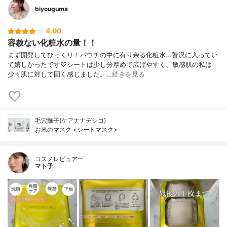
biyouguma
4.00
容赦ない化粧水の量！！
まず開発してびっくり！パウチの中に有り余る化粧水...贅沢に入ってい
て嬉しかったです♡シートは少し分厚めで広げやすく、敏感肌の私は
少々肌に対して固く感じました。…
続きを見る
毛穴撫子(ケアナナデシコ)
お米のマスク <シートマスク>
コスメレビュアー
マト子