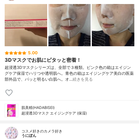
5.00
3Dマスクでお肌にピタッと密着！
超浸透3Dマスクシリーズは、全部で３種類。ピンク色の箱はエイジン
グケア保湿でハリつや透明肌へ。青色の箱はエイジングケア美白の医薬
部外品で、パッと明るい白肌へ。オ…
続きを見る
肌美精(HADABISEI)
超浸透3Dマスク エイジングケア (保湿)
コスメ好きのカメラ好き
うにぽん