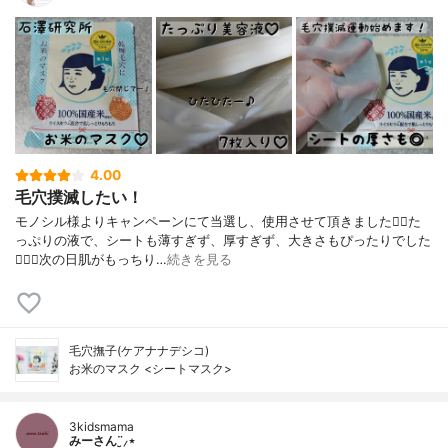
4.00
毛穴撲滅したい！
モノシル様よりキャンペーンにて当選し、使用させて頂きました🙇‍♀️た
っぷりの液で、シートも薄すぎず、厚すぎず、大きさもぴったりでした
🙆🏻‍♀️次の日肌がもっちり…
続きを見る
毛穴撫子(ケアナナデシコ)
お米のマスク <シートマスク>
3kidsmama
みーさん¨̮⸝⋆