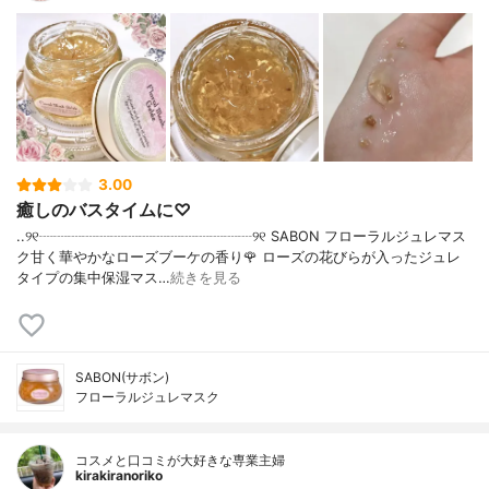
3.00
癒しのバスタイムに♡
..୨୧┈┈┈┈┈┈┈┈┈┈┈┈┈┈┈୨୧ SABON フローラルジュレマス
ク甘く華やかなローズブーケの香り🌹 ローズの花びらが入ったジュレ
タイプの集中保湿マス…
続きを見る
SABON(サボン)
フローラルジュレマスク
コスメと口コミが大好きな専業主婦
kirakiranoriko