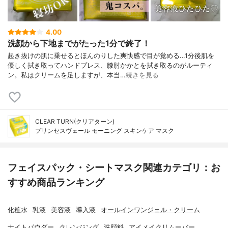
4.00
洗顔から下地までがたった1分で終了！
起き抜けの肌に乗せるとほんのりした爽快感で目が覚める…1分後肌を
優しく拭き取ってハンドプレス、膝肘かかとを拭き取るのがルーティ
ン。私はクリームを足しますが、本当…
続きを見る
CLEAR TURN(クリアターン)
プリンセスヴェール モーニング スキンケア マスク
フェイスパック・シートマスク関連カテゴリ：お
すすめ商品ランキング
化粧水
乳液
美容液
導入液
オールインワンジェル・クリーム
ナイトパウダー
クレンジング
洗顔料
アイメイクリムーバー