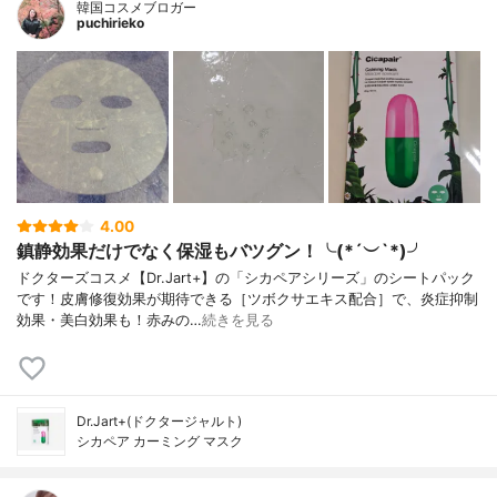
韓国コスメブロガー
puchirieko
4.00
鎮静効果だけでなく保湿もバツグン！╰(*´︶`*)╯
ドクターズコスメ【Dr.Jart+】の「シカペアシリーズ」のシートパック
です！皮膚修復効果が期待できる［ツボクサエキス配合］で、炎症抑制
効果・美白効果も！赤みの…
続きを見る
Dr.Jart+(ドクタージャルト)
シカペア カーミング マスク