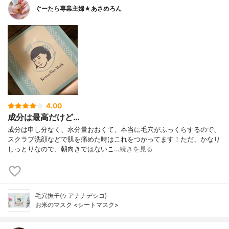
ぐーたら専業主婦★あさめろん
4.00
成分は最高だけど…
成分は申し分なく、水分量おおくて、本当に毛穴がふっくらするので、
スクラブ洗顔などで肌を痛めた時はこれをつかってます！ただ、かなり
しっとりなので、朝向きではないこ…
続きを見る
毛穴撫子(ケアナナデシコ)
お米のマスク <シートマスク>