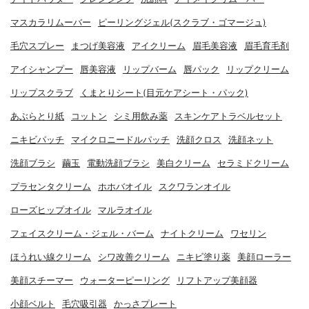
マスカラリムーバー
ピーリングジェル(スクラブ・ゴマージュ)
毛穴スプレー
まつげ美容液
アイクリーム
眉毛美容液
眉毛育毛剤
アイシャンプー
唇美容液
リップバーム
唇パック
リップクリーム
リップスクラブ
くまとりシート(目元ケアシート・パック)
あぶらとり紙
コットン
シミ用飲み薬
スキンケアトラベルセット
ニキビパッチ
マイクロニードルパッチ
洗顔クロス
洗顔ネット
洗顔ブラシ
繭玉
電動洗顔ブラシ
美白クリーム
セラミドクリーム
プラセンタクリーム
ホホバオイル
スクワランオイル
ローズヒップオイル
マルラオイル
フェイスクリーム・ジェル・バーム
ナイトクリーム
ワセリン
ほうれい線クリーム
シワ改善クリーム
ニキビ塗り薬
美顔ローラー
美顔スチーマー
ウォーターピーリング
リフトアップ美顔器
小顔ベルト
毛穴吸引器
かっさプレート