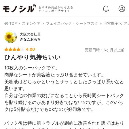
おすすめ商品がもらえる
クチコミポイ活サイト
TOP
スキンケア
フェイスパック・シートマスク
毛穴撫子(ケア
大阪の会社員
きなこおもち
4.00
更新日時：6ヶ月以上前
ひんやり気持ちいい
10枚入のシーパックです。
肉厚なシートが美容液たっぷり含ませています。
美容液はどちらかというとサラリとしたさっぱり系かなと
思います。
自分は他の作業の妨げになることから長時間シートパック
を貼り続けるのがあまり好きではないのですが、このパッ
クは5分貼るだけでもokなのが好印象です。
パック後は特に肌トラブルが劇的に改善された訳ではあり