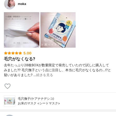
moka
5.00
毛穴がなくなる?
去年たっぷり28枚BOXが数量限定で発売していたので試しに購入して
みました?? 毛穴撫子という点に注目し、本当に毛穴がなくなるの…⁉︎と
疑いがありました? …
続きを見る
毛穴撫子(ケアナナデシコ)
お米のマスク <シートマスク>