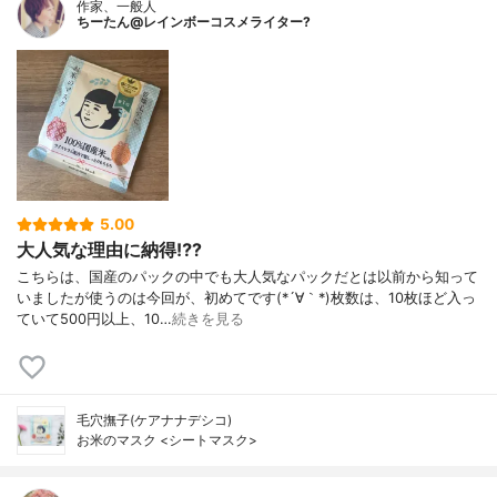
作家、一般人
ちーたん@レインボーコスメライター?
5.00
大人気な理由に納得⁉️?
こちらは、国産のパックの中でも大人気なパックだとは以前から知って
いましたが使うのは今回が、初めてです(*´∀｀*)枚数は、10枚ほど入っ
ていて500円以上、10…
続きを見る
毛穴撫子(ケアナナデシコ)
お米のマスク <シートマスク>