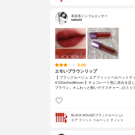
美容系インフルエンサー
satomi
3.00
エモいブラウンリップ
【 ブラックルージュ エアフィットベルベットテ
A12DashedBrown 】チョコレート色に赤みを
ブラウン。✔︎ふわっと軽いテクスチャー…
続きを
BLACK ROUGE(ブラックルージュ)
エア フィット ベルベット ティント