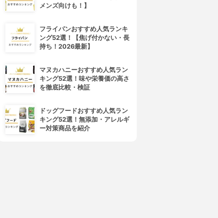
メンズ向けも！】
フライパンおすすめ人気ランキ
ング52選！【焦げ付かない・長
持ち！2026最新】
4位
5位
マヌカハニーおすすめ人気ラン
キング52選！味や栄養価の高さ
を徹底比較・検証
ドッグフードおすすめ人気ラン
キング52選！無添加・アレルギ
ー対策商品を紹介
UNLEASHIA(アンリシア)
AMUSE(アミューズ)
ハグベルベットティント
デューベルベット
3.68
3.68
(3)
(3)
¥1,320
¥1,799