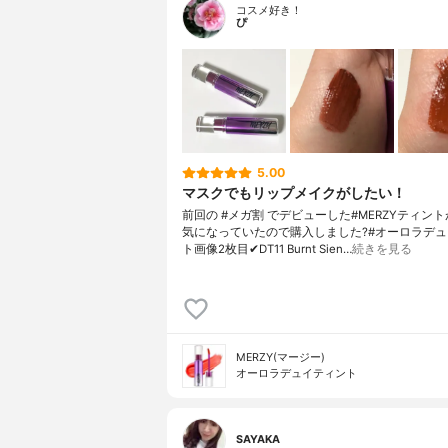
コスメ好き！
ぴ
5.00
マスクでもリップメイクがしたい！
前回の #メガ割 でデビューした#MERZYティン
気になっていたので購入しました?#オーロラデ
ト画像2枚目✔︎DT11 Burnt Sien…
続きを見る
MERZY(マージー)
オーロラデュイティント
SAYAKA