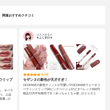
関連おすすめクチコミ
コスメオタク
☆ふくすけ☆
5.00
ロウリップ
セザンヌの新色が天才すぎ！
CEZANNEの新色ティントが可愛い♡CEZANNEウォータリ
ーティントリップ06ピンクベージュ07ビターレッド660円
た。オペラ
税込12月中旬発売です！めっちゃくちゃ使…
続きを見る
つ、上品
容量…
続