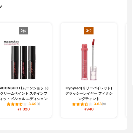
グ
2位
3位
MOONSHOT(ムーンショット)
lilybyred(リリーバイレッド)
クリームペイント ステインフ
グラッシーレイヤー フィクシ
ィット ペシャル エディション
ングティント
3.69
3.68
(1)
(9)
¥1,320
¥940