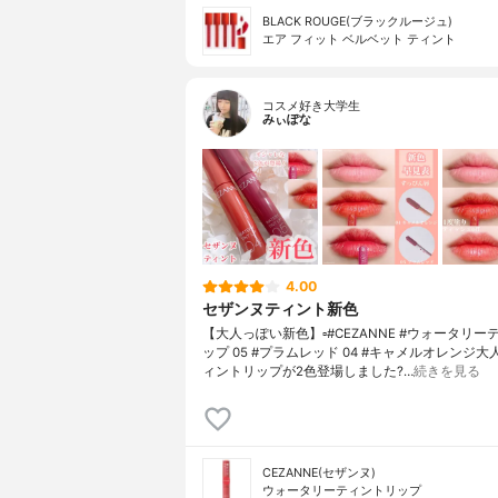
BLACK ROUGE(ブラックルージュ)
エア フィット ベルベット ティント
コスメ好き大学生
みぃぽな
4.00
セザンヌティント新色
【大人っぽい新色】▫️#CEZANNE #ウォータリ
ップ 05 #プラムレッド 04 #キャメルオレンジ
ィントリップが2色登場しました?…
続きを見る
CEZANNE(セザンヌ)
ウォータリーティントリップ