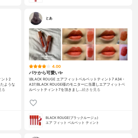
とあ
4.00
パケから可愛い✨
ィント2
\BLACK ROUGE エアフィットベルベットティント7 A34・
足したような
A37/BLACK ROUGE様のモニターに当選しエアフィットベ
見る
ルベットティント7を頂きまし…
続きを見る
BLACK ROUGE(ブラックルージュ)
エア フィット ベルベット ティント