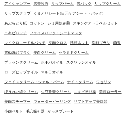
アイシャンプー
唇美容液
リップバーム
唇パック
リップクリーム
リップスクラブ
くまとりシート(目元ケアシート・パック)
あぶらとり紙
コットン
シミ用飲み薬
スキンケアトラベルセット
ニキビパッチ
フェイスパック・シートマスク
マイクロニードルパッチ
洗顔クロス
洗顔ネット
洗顔ブラシ
繭玉
電動洗顔ブラシ
美白クリーム
セラミドクリーム
プラセンタクリーム
ホホバオイル
スクワランオイル
ローズヒップオイル
マルラオイル
フェイスクリーム・ジェル・バーム
ナイトクリーム
ワセリン
ほうれい線クリーム
シワ改善クリーム
ニキビ塗り薬
美顔ローラー
美顔スチーマー
ウォーターピーリング
リフトアップ美顔器
小顔ベルト
毛穴吸引器
かっさプレート