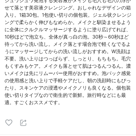
シュワシュワ発泡する美容液がメイクも毛穴も毛穴の浮か
せて落とす美容液クレンジング。おしゃれなデザインの箱
入り。1箱30包。1包使い切りの個包装。ジェル状クレンジ
ングで柔らかく伸びもなめらか。メイクと馴染ませるよう
に全体にクルクルマッサージするように塗り広げてれば、
10秒ほどで泡立ち、全体が真っ白の泡。30秒～60秒ほど
待ってから洗い流し。メイク落とす場合泡で軽くなでるよ
うにマッサージしてからの洗い流しがおすすめ。W洗顔は
不要。洗い上りはつっぱらず、しっとり、もちもち。毛穴
もくすみもケア。メイクも落とせて肌はつるんつるん。濃
いメイクは先にリムーバー使用がおすすめ。泡パック感覚
の使用感と洗い上りで手軽ケアだし、朝の洗顔時にもぴっ
たり。スキンケアの浸透やメイクノリも良くなる。個包装
使い切りタイプなので衛生的で新鮮。旅行時などにも最
適。すごくおススメです。