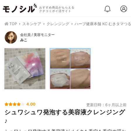
おすすめ商品がもらえる
クチコミポイ活サイト
TOP
スキンケア
クレンジング
ハーブ健康本舗 KC むきタマつ
会社員 / 美容モニター
みこ
4.00
更新日時：6ヶ月以上前
シュワシュワ発泡する美容液クレンジング
♪