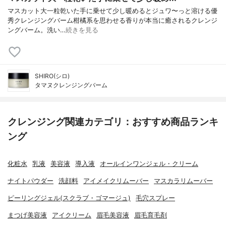
マスカット大一粒乾いた手に乗せて少し暖めるとジュワ〜っと溶ける優
秀クレンジングバーム柑橘系を思わせる香りが本当に癒されるクレンジ
ングバーム。洗い…
続きを見る
SHIRO(シロ)
タマヌクレンジングバーム
クレンジング関連カテゴリ：おすすめ商品ランキ
ング
化粧水
乳液
美容液
導入液
オールインワンジェル・クリーム
ナイトパウダー
洗顔料
アイメイクリムーバー
マスカラリムーバー
ピーリングジェル(スクラブ・ゴマージュ)
毛穴スプレー
まつげ美容液
アイクリーム
眉毛美容液
眉毛育毛剤