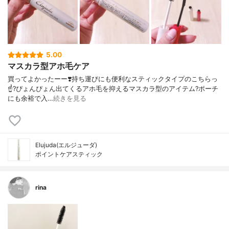
5.00
マスカラ型アホ毛ケア
買ってよかったーー❣️ 持ち運びにも便利なスティックタイプの こちらっ
☝️? ぴょんぴょん出てくる アホ毛を抑えるマスカラ型のアイテム? ポーチ
にも余裕で入…
続きを見る
Elujuda(エルジューダ)
ポイントケアスティック
rina