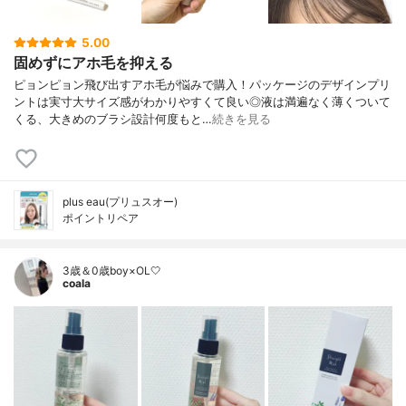
5.00
固めずにアホ毛を抑える
ピョンピョン飛び出すアホ毛が悩みで購入！パッケージのデザインプリ
ントは実寸大サイズ感がわかりやすくて良い◎液は満遍なく薄くついて
くる、大きめのブラシ設計何度もと…
続きを見る
plus eau(プリュスオー)
ポイントリペア
3歳＆0歳boy×OL🤍
coala