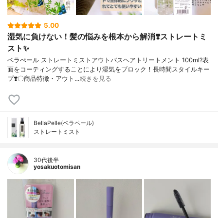
5.00
湿気に負けない！髪の悩みを根本から解消❣️ストレートミ
スト✨
ベラぺール ストレートミストアウトバスヘアトリートメント 100ml?表
面をコーティングすることにより湿気をブロック！長時間スタイルキー
プ❣️〇商品特徴・アウト…
続きを見る
BellaPelle(ベラペール)
ストレートミスト
30代後半
yosakuotomisan