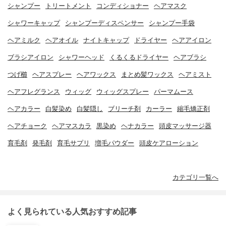
シャンプー
トリートメント
コンディショナー
ヘアマスク
シャワーキャップ
シャンプーディスペンサー
シャンプー手袋
ヘアミルク
ヘアオイル
ナイトキャップ
ドライヤー
ヘアアイロン
ブラシアイロン
シャワーヘッド
くるくるドライヤー
ヘアブラシ
つげ櫛
ヘアスプレー
ヘアワックス
まとめ髪ワックス
ヘアミスト
ヘアフレグランス
ウィッグ
ウィッグスプレー
パーマムース
ヘアカラー
白髪染め
白髪隠し
ブリーチ剤
カーラー
縮毛矯正剤
ヘアチョーク
ヘアマスカラ
黒染め
ヘナカラー
頭皮マッサージ器
育毛剤
発毛剤
育毛サプリ
増毛パウダー
頭皮ケアローション
カテゴリ一覧へ
よく見られている人気おすすめ記事