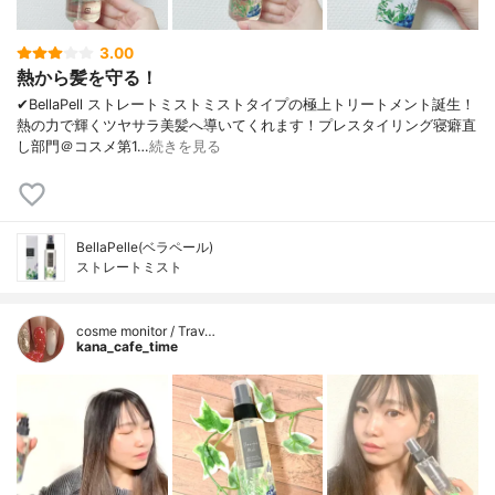
3.00
熱から髪を守る！
✔︎BellaPell ストレートミストミストタイプの極上トリートメント誕生！
熱の力で輝くツヤサラ美髪へ導いてくれます！プレスタイリング寝癖直
し部門＠コスメ第1…
続きを見る
BellaPelle(ベラペール)
ストレートミスト
cosme monitor / Trav…
kana_cafe_time