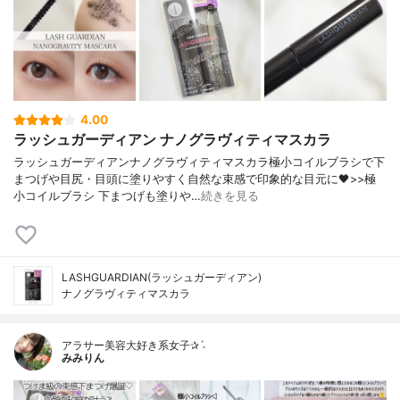
4.00
ラッシュガーディアン ナノグラヴィティマスカラ
ラッシュガーディアンナノグラヴィティマスカラ極小コイルブラシで下
まつげや目尻・目頭に塗りやすく自然な束感で印象的な目元に🖤>>極
小コイルブラシ 下まつげも塗りや…
続きを見る
LASHGUARDIAN(ラッシュガーディアン)
ナノグラヴィティマスカラ
アラサー美容大好き系女子✰ˊ˗
みみりん