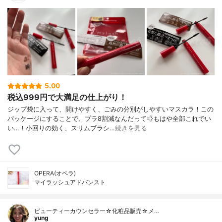
5.00
税込999円で大満足の仕上がり！
ジップ袋に入って、開けやすく、ごみの分別がしやすいマスカラ！この
パッケージにすることで、プラ8割減なんだって💨もはや全部これでい
い…！小回りの効く、スリムブラシ…
続きを見る
OPERA(オペラ)
マイラッシュアドバンスト
ビューティーカウンセラー☆化粧品販売☆メ…
yung