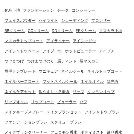
化粧下地
ファンデーション
チーク
コンシーラー
フェイスパウダー
ハイライト
シェーディング
ブロンザー
BBクリーム
CCクリーム
DDクリーム
EEクリーム
マスカラ下地
マスカラトップコート
アイライナー
アイシャドウ
アイシャドウベース
アイブロウ
ホットビューラー
アイプチ
つけまつげ
つけまつげのり
眉ティント
眉マスカラ
眉毛テンプレート
マニキュア
ネイルシール
ネイルトップコート
ネイルベースコート
フットネイルシール
ネイルオイル
除光液
ネイルケアセット
爪やすり・爪磨き
リップ
クレヨンリップ
リップオイル
リップコート
ビューラー
パフ
メイクキープスプレー
メイクブラシセット
アイシャドウブラシ
ファンデーションブラシ
スクリューブラシ
メイクブラシクリーナー
フェロモン香水
ボディミスト
練り香水