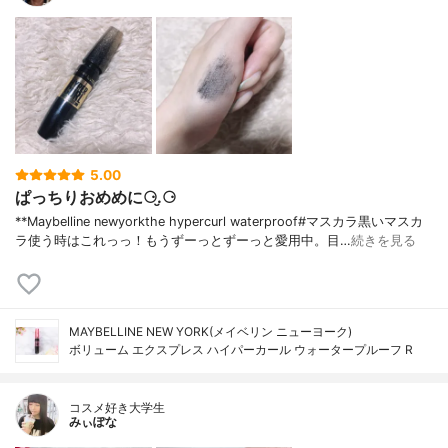
5.00
ぱっちりおめめに⚆.̮⚆
**Maybelline newyorkthe hypercurl waterproof#マスカラ⁡黒いマスカ
ラ使う時はこれっっ！もうずーっとずーっと愛用中。目…
続きを見る
MAYBELLINE NEW YORK(メイベリン ニューヨーク)
ボリューム エクスプレス ハイパーカール ウォータープルーフ R
コスメ好き大学生
みぃぽな