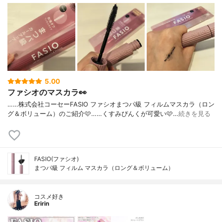
5.00
ファシオのマスカラ👀
……⁡⁡株式会社コーセー⁡⁡FASIO ファシオ⁡⁡まつパ級 フィルムマスカラ⁡⁡（ロン
グ＆ボリューム）⁡⁡のご紹介🩷️⁡⁡……⁡⁡くすみぴんくが可愛い🩷️⁡⁡…
続きを見る
FASIO(ファシオ)
まつパ級 フィルム マスカラ（ロング＆ボリューム）
コスメ好き
Eririn