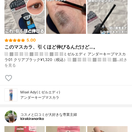
5.00
このマスカラ、引くほど伸びるんだけど…。
▧ ▦ ▤ ▥ ▧ ▦ ▤ ▥ ▧ ▦ ▤ ▥ミゼルエディ アンダーキープマスカ
ラ01 クリアブラック¥1,320（税込）▧ ▦ ▤ ▥ ▧ ▦ ▤ ▥ ▧ ▦…
続き
を見る
Misel Ady(ミゼルエディ)
アンダーキープマスカラ
コスメと口コミが大好きな専業主婦
kirakiranoriko