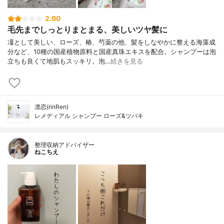
2.00
毛先までしっとりまとまる、美しいツヤ髪に
凜として美しい、ローズ、椿、芍薬の他、髪をしなやかに整える海藻成
分など、10種の国産植物原料と国産真珠エキスを配合。シャンプーは泡
立ちも良くて地肌もスッキリ。泡…
続きを見る
凛恋(rinRen)
レメディアル シャンプー ローズ&ツバキ
整理収納アドバイザー
ねこちえ