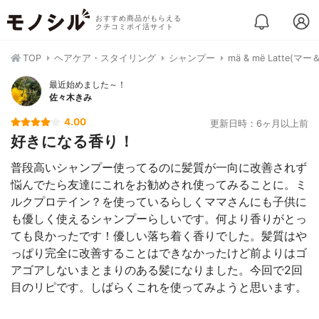
おすすめ商品がもらえる
クチコミポイ活サイト
TOP
ヘアケア・スタイリング
シャンプー
mä & më Latt
最近始めました～！
佐々木きみ
4.00
更新日時：6ヶ月以上前
好きになる香り！
普段高いシャンプー使ってるのに髪質が一向に改善されず
悩んでたら友達にこれをお勧めされ使ってみることに。ミ
ルクプロテイン？を使っているらしくママさんにも子供に
も優しく使えるシャンプーらしいです。何より香りがとっ
ても良かったです！優しい落ち着く香りでした。髪質はや
っぱり完全に改善することはできなかったけど前よりはゴ
アゴアしないまとまりのある髪になりました。今回で2回
目のリピです。しばらくこれを使ってみようと思います。