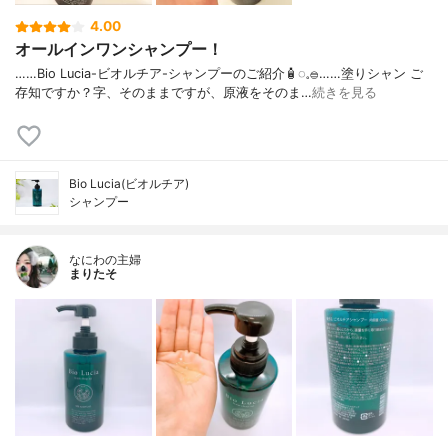
4.00
オールインワンシャンプー！
……⁡Bio Lucia⁡⁡-ビオルチア-⁡⁡シャンプー⁡⁡のご紹介🧴‎◌𓈒𓐍⁡……⁡⁡⁡⁡塗りシャン ご
存知ですか？⁡⁡⁡⁡字、そのままですが、⁡原液をそのま…
続きを見る
Bio Lucia(ビオルチア)
シャンプー
なにわの主婦
まりたそ