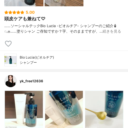
5.00
頭皮ケアも兼ねて♡
……⁡⁡⁡ソーシャルテックBio Lucia -ビオルチア- シャンプー⁡のご紹介🧴‎
◌𓈒𓐍⁡……⁡⁡⁡⁡塗りシャン ご存知ですか？⁡⁡⁡⁡字、そのままですが、…
続きを見る
Bio Lucia(ビオルチア)
シャンプー
yk_free12636