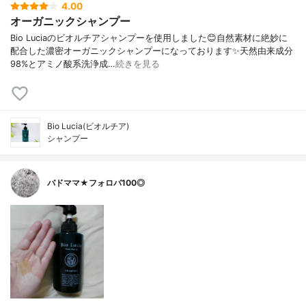
4.00
オーガニックシャンプー
Bio Luciaのビオルチアシャンプーを使用しました😊自然素材に絶妙に
配合した濃密オーガニックシャンプーになっております✨天然由来成分
98%とアミノ酸系洗浄成…
続きを見る
Bio Lucia(ビオルチア)
シャンプー
バドママ★フォロバ100◎