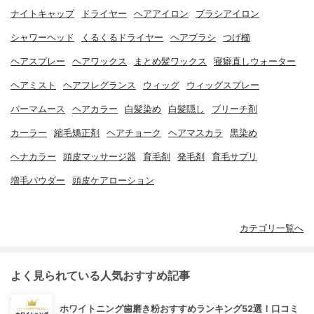
ナイトキャップ
ドライヤー
ヘアアイロン
ブラシアイロン
シャワーヘッド
くるくるドライヤー
ヘアブラシ
つげ櫛
ヘアスプレー
ヘアワックス
まとめ髪ワックス
寝癖直しウォーター
ヘアミスト
ヘアフレグランス
ウィッグ
ウィッグスプレー
パーマムース
ヘアカラー
白髪染め
白髪隠し
ブリーチ剤
カーラー
縮毛矯正剤
ヘアチョーク
ヘアマスカラ
黒染め
ヘナカラー
頭皮マッサージ器
育毛剤
発毛剤
育毛サプリ
増毛パウダー
頭皮ケアローション
カテゴリ一覧へ
よく見られている人気おすすめ記事
ホワイトニング歯磨き粉おすすめランキング52選！口コミ