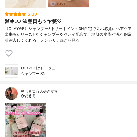
5.00
温冷スパ&翌日もツヤ髪♡
《CLAYGE》シャンプー&トリートメントSN自宅でスパ感覚にヘアケア
出来るシリーズ✨♡シャンプー♡クレイ配合で、地肌の皮脂や汚れを吸
着除去してくれる、ノンシリ…
続きを見る
CLAYGE(クレージュ)
シャンプー SN
初心者美容大好きママ
かおきち