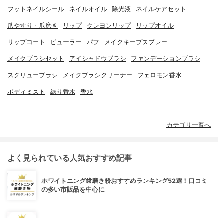
フットネイルシール
ネイルオイル
除光液
ネイルケアセット
爪やすり・爪磨き
リップ
クレヨンリップ
リップオイル
リップコート
ビューラー
パフ
メイクキープスプレー
メイクブラシセット
アイシャドウブラシ
ファンデーションブラシ
スクリューブラシ
メイクブラシクリーナー
フェロモン香水
ボディミスト
練り香水
香水
カテゴリ一覧へ
よく見られている人気おすすめ記事
ホワイトニング歯磨き粉おすすめランキング52選！口コミ
の多い市販品を中心に