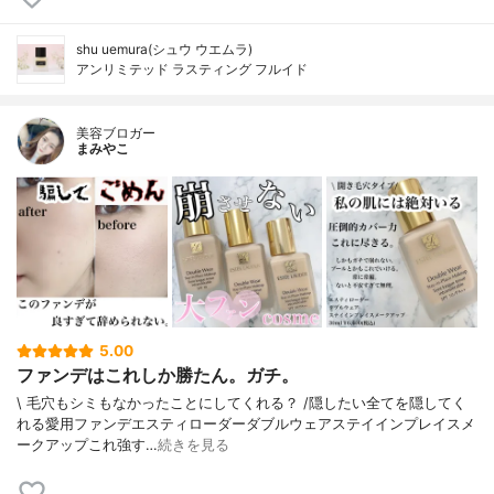
shu uemura(シュウ ウエムラ)
アンリミテッド ラスティング フルイド
美容ブロガー
まみやこ
5.00
ファンデはこれしか勝たん。ガチ。
\ 毛穴もシミもなかったことにしてくれる？ /⁡⁡隠したい全てを隠してく
れる愛用ファンデ⁡エスティローダーダブルウェアステイインプレイスメ
ークアップ⁡⁡これ強す…
続きを見る