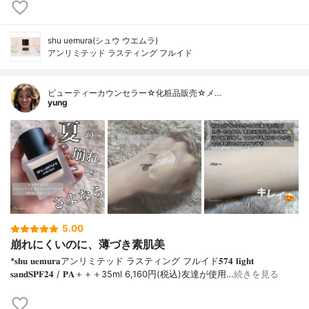
shu uemura(シュウ ウエムラ)
アンリミテッド ラスティング フルイド
ビューティーカウンセラー☆化粧品販売☆メ…
yung
5.00
崩れにくいのに、薄づき素肌美
*𝐬𝐡𝐮 𝐮𝐞𝐦𝐮𝐫𝐚アンリミテッド ラスティング フルイド𝟓𝟕𝟒 𝐥𝐢𝐠𝐡𝐭
𝐬𝐚𝐧𝐝𝐒𝐏𝐅𝟐𝟒 / 𝐏𝐀＋＋＋⁡35ml 6,160円(税込)⁡友達が使用…
続きを見る