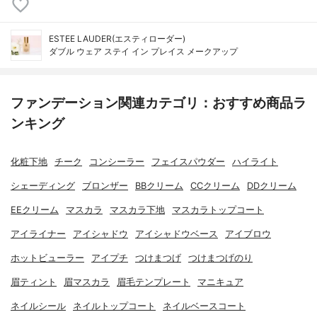
ESTEE LAUDER(エスティローダー)
ダブル ウェア ステイ イン プレイス メークアップ
ファンデーション関連カテゴリ：おすすめ商品ラ
ンキング
化粧下地
チーク
コンシーラー
フェイスパウダー
ハイライト
シェーディング
ブロンザー
BBクリーム
CCクリーム
DDクリーム
EEクリーム
マスカラ
マスカラ下地
マスカラトップコート
アイライナー
アイシャドウ
アイシャドウベース
アイブロウ
ホットビューラー
アイプチ
つけまつげ
つけまつげのり
眉ティント
眉マスカラ
眉毛テンプレート
マニキュア
ネイルシール
ネイルトップコート
ネイルベースコート