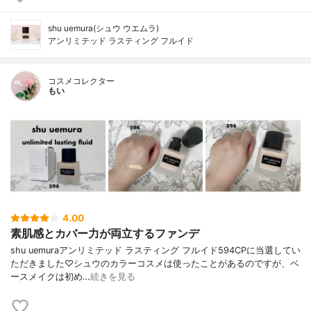
shu uemura(シュウ ウエムラ)
アンリミテッド ラスティング フルイド
コスメコレクター
もい
4.00
素肌感とカバー力が両立するファンデ
shu uemuraアンリミテッド ラスティング フルイド594CPに当選してい
ただきました♡シュウのカラーコスメは使ったことがあるのですが、ベ
ースメイクは初め…
続きを見る