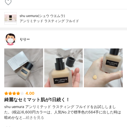
shu uemura(シュウ ウエムラ)
アンリミテッド ラスティング フルイド
りりー
4.00
綺麗なセミマット肌が1日続く！
shu uemura アンリミテッド ラスティング フルイドをお試ししまし
た。(税込)6,600円カラーは、人気No.2で標準色の564手に出した時は
暗めかなと…
続きを見る