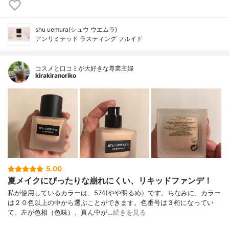
shu uemura(シュウ ウエムラ)
アンリミテッド ラスティング フルイド
コスメと口コミが大好きな専業主婦
kirakiranoriko
5.00
夏メイクにぴったりな崩れにくい、リキッドファンデ！
私が使用しているカラーは、574(やや明るめ）です。ちなみに、カラー
は２０色以上の中から選ぶことができます。色番号は３桁になってい
て、左が色相（色味）、真ん中が…
続きを見る