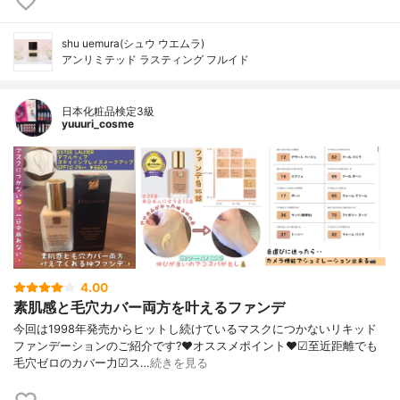
shu uemura(シュウ ウエムラ)
アンリミテッド ラスティング フルイド
日本化粧品検定3級
yuuuri_cosme
4.00
素肌感と毛穴カバー両方を叶えるファンデ
今回は1998年発売からヒットし続けているマスクにつかないリキッド
ファンデーションのご紹介です?❤︎オススメポイント❤︎☑︎至近距離でも
毛穴ゼロのカバー力☑︎ス…
続きを見る