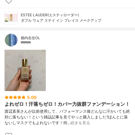
ESTEE LAUDER(エスティローダー)
ダブル ウェア ステイ イン プレイス メークアップ
都内在住OL
mmm
5.00
よれゼロ！汗落ちゼロ！カバー力抜群ファンデーション！
渡辺直美さんが以前使用して、パフォーマンス後どんなに汗かいても絶
対に落ちない！という雑誌記事を見てやっと購入しました?ほんとに落
ないしマスクでもよれないです！何…
続きを見る