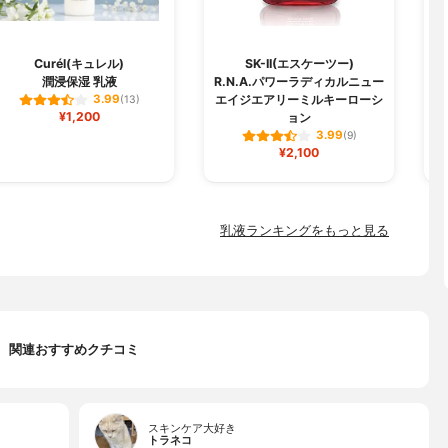
Curél(キュレル)
SK-II(エスケーツー)
潤浸保湿 乳液
R.N.A.パワーラディカルニュー
エイジエアリーミルキーローシ
3.99
(13)
¥1,200
ョン
3.99
(9)
¥2,100
乳液ランキングをもっと見る
関連おすすめクチコミ
スキンケア大好き
トラネコ