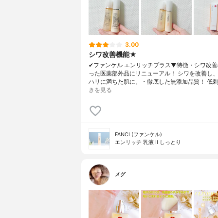
3.00
シワ改善機能★
✔︎ファンケル エンリッチプラス▼特徴・シワ改
った医薬部外品にリニューアル！ シワを改善し
ハリに満ちた肌に。・徹底した無添加品質！ 低刺
きを見る
FANCL(ファンケル)
エンリッチ 乳液 II しっとり
メグ