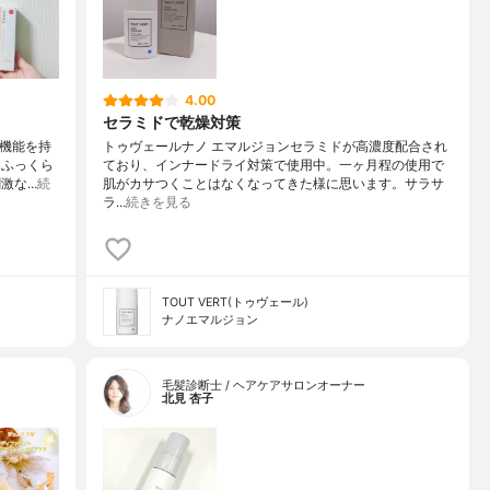
4.00
セラミドで乾燥対策
善機能を持
トゥヴェールナノ エマルジョンセラミドが高濃度配合され
、ふっくら
ており、インナードライ対策で使用中。一ヶ月程の使用で
激な…
続
肌がカサつくことはなくなってきた様に思います。サラサ
ラ…
続きを見る
TOUT VERT(トゥヴェール)
ナノエマルジョン
毛髪診断士 / ヘアケアサロンオーナー
北見 杏子