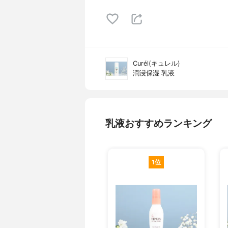
Curél(キュレル)
潤浸保湿 乳液
乳液おすすめランキング
1位