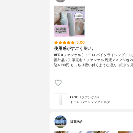
5.00
使用感がすごく良い。
#PR #ファンケル〘トイロ バイタライジングミ
部外品＞〙販売名：ファンケル 乳液Ｖａ２60g 2
込4,180円 もっちり吸い付くような澄ん…
続きを
FANCL(ファンケル)
トイロ バランシングミルク
日高あき