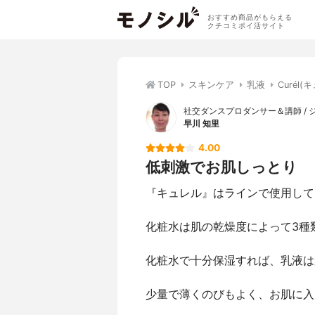
おすすめ商品がもらえる
クチコミポイ活サイト
TOP
スキンケア
乳液
Curél
社交ダンスプロダンサー＆講師 /
早川 知里
4.00
低刺激でお肌しっとり
『キュレル』はラインで使用して
化粧水は肌の乾燥度によって3種
化粧水で十分保湿すれば、乳液は
少量で薄くのびもよく、お肌に入