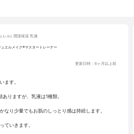
(キュレル) 潤浸保湿 乳液
 ジュエルメイク®マスタートレーナー
更新日時：6ヶ月以上前
います。
類ありますが、乳液は1種類。
かなり少量でもお肌のしっとり感は持続します。
っていきます。