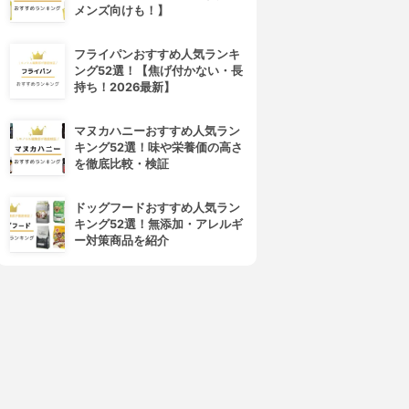
メンズ向けも！】
フライパンおすすめ人気ランキ
ALBION(アルビオン)
d program(d プログラム)
ング52選！【焦げ付かない・長
エクサージュホワイト ホワイ
ホワイトニングクリア エマル
持ち！2026最新】
トライズ ミルク Ⅱ
ジョン
3.99
3.99
(6)
(5)
¥3,630
¥3,396
マヌカハニーおすすめ人気ラン
キング52選！味や栄養価の高さ
を徹底比較・検証
ドッグフードおすすめ人気ラン
キング52選！無添加・アレルギ
ー対策商品を紹介