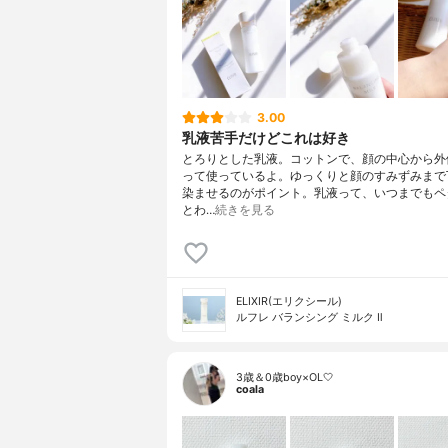
3.00
乳液苦手だけどこれは好き
とろりとした乳液。コットンで、顔の中心から外
って使っているよ。ゆっくりと顔のすみずみまで
染ませるのがポイント。乳液って、いつまでもペ
とわ…
続きを見る
ELIXIR(エリクシール)
ルフレ バランシング ミルク Ⅱ
3歳＆0歳boy×OL🤍
coala