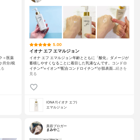
5.00
イオナ エフ エマルジョン
ルク＜医薬
イオナ エフ エマルジョン年齢とともに「酸化」ダメージが
か月分/税
蓄積しやすくなることに着目した乳液なんです。コンドロ
見る
イチン*¹×イオン*²配合コンドロイチン*¹が肌表面…
続きを
見る
IONA f(イオナ エフ)
エマルジョン
美容ブロガー
まみやこ