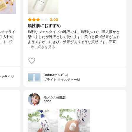
3.00
脂性肌におすすめ
スチャライ
透明なジェルタイプの乳液です。透明なので、導入液かと
手入れの
思いましたが乳液として使います。美白と保湿効果がある
、ト…
続
ようですが、にきびに効果がありそうな質感です。正直、
これ…
続きを見る
ORBIS(オルビス)
チャライジ
ブライト モイスチャーM
モノシル編集部
hana