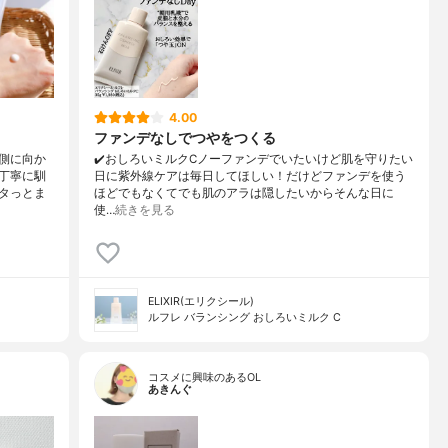
4.00
ファンデなしでつやをつくる
側に向か
✔️おしろいミルクCノーファンデでいたいけど肌を守りたい
丁寧に馴
日に紫外線ケアは毎日してほしい！だけどファンデを使う
タっとま
ほどでもなくてでも肌のアラは隠したいからそんな日に
使…
続きを見る
ELIXIR(エリクシール)
ルフレ バランシング おしろいミルク C
コスメに興味のあるOL
あきんぐ