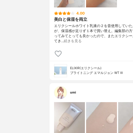
4.00
美白と保湿を両立
エリクシールホワイト乳液の２を昔使用していた
が、保湿感が足りず１本で買い替え。編集部の方
ってみてとっても良かったので、またエリクシー
てき…
続きを見る
ELIXIR(エリクシール)
ブライトニング エマルジョン WT Ⅲ
umi