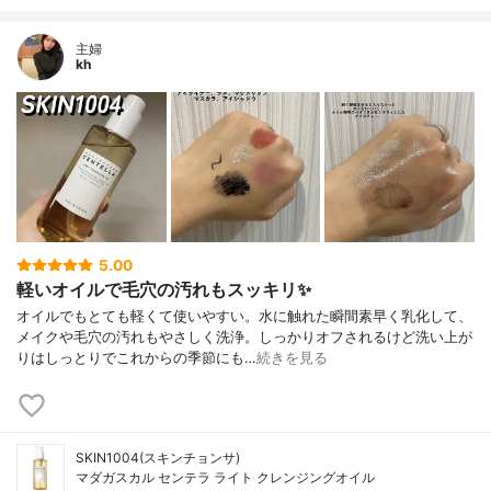
主婦
kh
5.00
軽いオイルで毛穴の汚れもスッキリ✨
オイルでもとても軽くて使いやすい。水に触れた瞬間素早く乳化して、
メイクや毛穴の汚れもやさしく洗浄。しっかりオフされるけど洗い上が
りはしっとりでこれからの季節にも…
続きを見る
SKIN1004(スキンチョンサ)
マダガスカル センテラ ライト クレンジングオイル