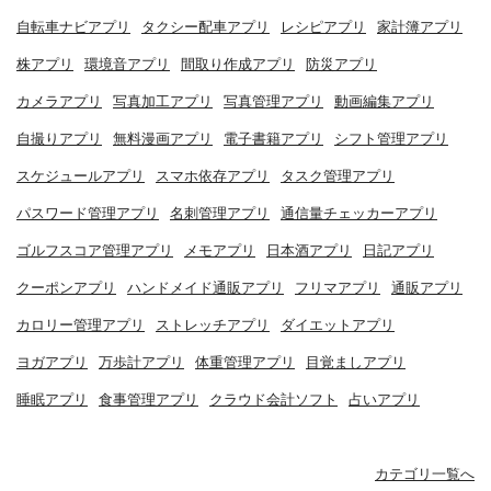
自転車ナビアプリ
タクシー配車アプリ
レシピアプリ
家計簿アプリ
株アプリ
環境音アプリ
間取り作成アプリ
防災アプリ
カメラアプリ
写真加工アプリ
写真管理アプリ
動画編集アプリ
自撮りアプリ
無料漫画アプリ
電子書籍アプリ
シフト管理アプリ
スケジュールアプリ
スマホ依存アプリ
タスク管理アプリ
パスワード管理アプリ
名刺管理アプリ
通信量チェッカーアプリ
ゴルフスコア管理アプリ
メモアプリ
日本酒アプリ
日記アプリ
クーポンアプリ
ハンドメイド通販アプリ
フリマアプリ
通販アプリ
カロリー管理アプリ
ストレッチアプリ
ダイエットアプリ
ヨガアプリ
万歩計アプリ
体重管理アプリ
目覚ましアプリ
睡眠アプリ
食事管理アプリ
クラウド会計ソフト
占いアプリ
カテゴリ一覧へ