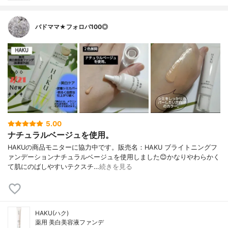
バドママ★フォロバ100◎
5.00
ナチュラルベージュを使用。
HAKUの商品モニターに協力中です。販売名：HAKU ブライトニングフ
ァンデーションナチュラルベージュを使用しました😊かなりやわらかく
て肌にのばしやすいテクスチ…
続きを見る
HAKU(ハク)
薬用 美白美容液ファンデ