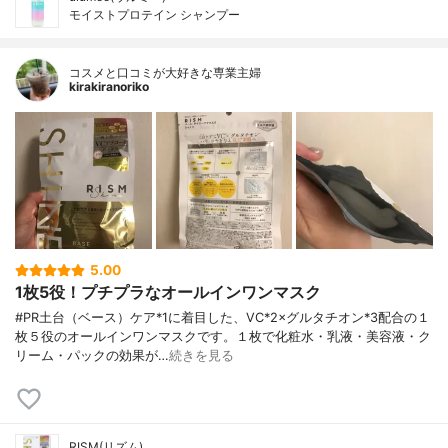
モイストプロテイン シャンプー
コスメと口コミが大好きな専業主婦
kirakiranoriko
5.00
1枚5役！プチプラなオールインワンマスク
#PR土台（ベース）ケア*1に着目した、VC*2×グルタチオン*3配合の１
枚５役のオールインワンマスクです。１枚で化粧水・乳液・美容液・ク
リーム・パックの効果が…
続きを見る
RISM(リズム)