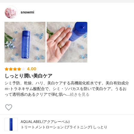
snowmi
4.00
しっとり潤い美白ケア
シミ予防、乾燥、ハリ、美白ケアする高機能化粧水です。美白有効成分
ｍ‐トラネキサム酸配合で、シミ・ソバカスを防いで美白ケア。うるお
って透明感のあるクリアで弾む肌へ…
続きを見る
AQUALABEL(アクアレーベル)
トリートメントローション (ブライトニング) しっとり