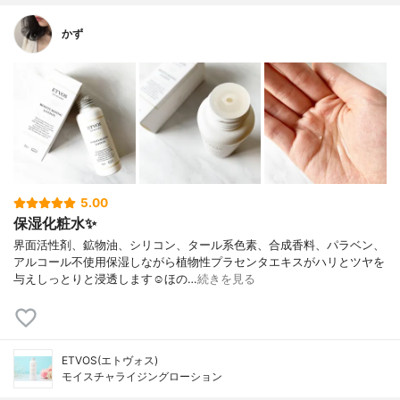
かず
5.00
保湿化粧水✨
界面活性剤、鉱物油、シリコン、タール系色素、合成香料、パラベン、
アルコール不使用保湿しながら植物性プラセンタエキスがハリとツヤを
与えしっとりと浸透します☺︎ほの…
続きを見る
ETVOS(エトヴォス)
モイスチャライジングローション