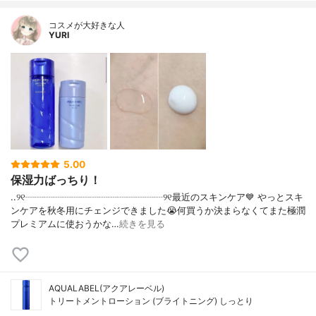
コスメが大好きな人
YURI
5.00
保湿力ばっちり！
..୨୧┈┈┈┈┈┈┈┈┈┈┈┈┈┈┈୨୧最近のスキンケア💙 やっとスキ
ンケアを秋冬用にチェンジできました😭何買うか決まらなくてまた極潤
プレミアムに使おうかな…
続きを見る
AQUALABEL(アクアレーベル)
トリートメントローション (ブライトニング) しっとり