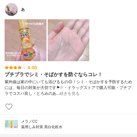
あ
4.00
プチプラでシミ・そばかすを防ぐならコレ！
紫外線は家の中にいても浴びるもの☹︎！シミ・そばかすを予防するため
には、毎日の対策が大切です⚑︎⚐︎・ドラッグストアで購入可能・プチプ
ラでコスパ良し・とろみのあ…
続きを見る
メラノCC
薬用しみ対策 美白化粧水