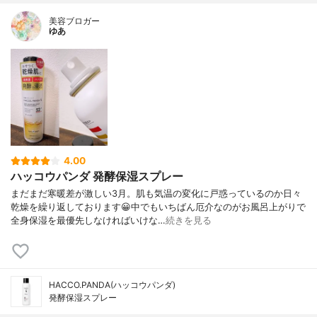
美容ブロガー
ゆあ
4.00
ハッコウパンダ 発酵保湿スプレー
まだまだ寒暖差が激しい3月。肌も気温の変化に戸惑っているのか日々
乾燥を繰り返しております😀中でもいちばん厄介なのがお風呂上がりで
全身保湿を最優先しなければいけな…
続きを見る
HACCO.PANDA(ハッコウパンダ)
発酵保湿スプレー