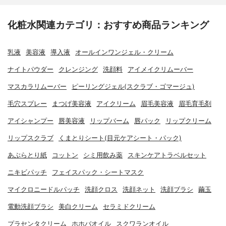
化粧水関連カテゴリ：おすすめ商品ランキング
乳液
美容液
導入液
オールインワンジェル・クリーム
ナイトパウダー
クレンジング
洗顔料
アイメイクリムーバー
マスカラリムーバー
ピーリングジェル(スクラブ・ゴマージュ)
毛穴スプレー
まつげ美容液
アイクリーム
眉毛美容液
眉毛育毛剤
アイシャンプー
唇美容液
リップバーム
唇パック
リップクリーム
リップスクラブ
くまとりシート(目元ケアシート・パック)
あぶらとり紙
コットン
シミ用飲み薬
スキンケアトラベルセット
ニキビパッチ
フェイスパック・シートマスク
マイクロニードルパッチ
洗顔クロス
洗顔ネット
洗顔ブラシ
繭玉
電動洗顔ブラシ
美白クリーム
セラミドクリーム
プラセンタクリーム
ホホバオイル
スクワランオイル