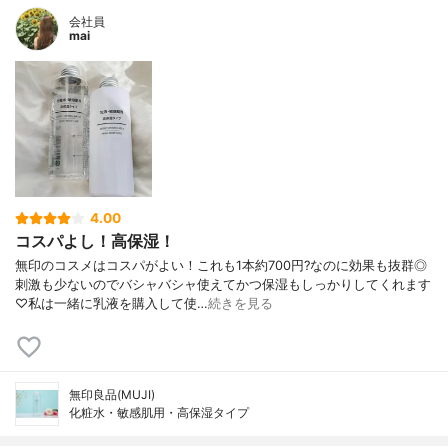
会社員
mai
4.00
コスパよし！高保湿！
無印のコスメはコスパがよい！これも1本約700円?なのに効果も抜群◎
刺激も少ないのでバシャバシャ使えてかつ保湿もしっかりしてくれます
♡私は一緒に乳液を購入して使…
続きを見る
無印良品(MUJI)
化粧水・敏感肌用・高保湿タイプ