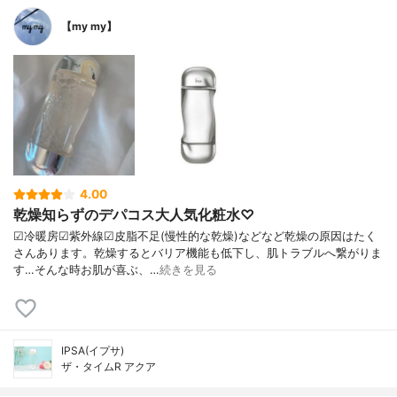
【my my】
4.00
乾燥知らずのデパコス大人気化粧水♡
☑︎冷暖房☑︎紫外線☑︎皮脂不足(慢性的な乾燥)などなど乾燥の原因はたく
さんあります。乾燥するとバリア機能も低下し、肌トラブルへ繋がりま
す…そんな時お肌が喜ぶ、…
続きを見る
IPSA(イプサ)
ザ・タイムR アクア