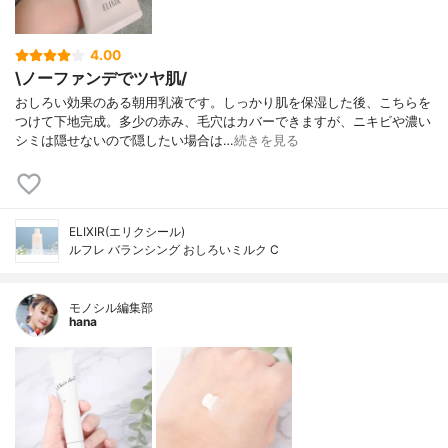
4.00
\ノーファンデでツヤ肌/
おしろい効果のある朝用乳液です。しっかり肌を保湿した後、こちらを
つけて下地完成。多少の赤み、毛穴はカバーできますが、ニキビや濃い
シミは隠せないので隠したい場合は…
続きを見る
ELIXIR(エリクシール)
ルフレ バランシング おしろいミルク C
モノシル編集部
hana