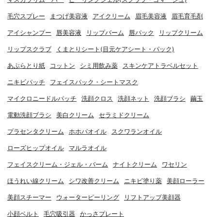
毛穴スプレー
まつげ美容液
アイクリーム
眉毛美容液
眉毛育毛剤
アイシャンプー
唇美容液
リップバーム
唇パック
リップクリーム
リップスクラブ
くまとりシート(目元ケアシート・パック)
あぶらとり紙
コットン
シミ用飲み薬
スキンケアトラベルセット
ニキビパッチ
フェイスパック・シートマスク
マイクロニードルパッチ
洗顔クロス
洗顔ネット
洗顔ブラシ
繭玉
電動洗顔ブラシ
美白クリーム
セラミドクリーム
プラセンタクリーム
ホホバオイル
スクワランオイル
ローズヒップオイル
マルラオイル
フェイスクリーム・ジェル・バーム
ナイトクリーム
ワセリン
ほうれい線クリーム
シワ改善クリーム
ニキビ塗り薬
美顔ローラー
美顔スチーマー
ウォーターピーリング
リフトアップ美顔器
小顔ベルト
毛穴吸引器
かっさプレート