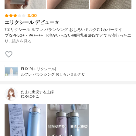
3.00
エリクシール デビュー☆
?エリクシール ルフレ バランシング おしろいミルクC (カバータイ
プ)SPF50+・PA++++ 下地がいらない朝用乳液SNSでとても流行ったエ
リ…
続きを見る
ELIXIR(エリクシール)
ルフレ バランシング おしろいミルク C
たまに出没する主婦
にゃにゃこ