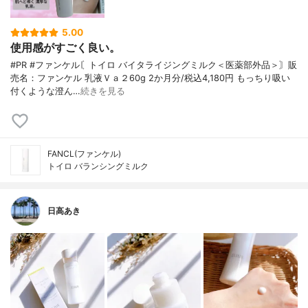
5.00
使用感がすごく良い。
#PR #ファンケル〘トイロ バイタライジングミルク＜医薬部外品＞〙販
売名：ファンケル 乳液Ｖａ２60g 2か月分/税込4,180円 もっちり吸い
付くような澄ん…
続きを見る
FANCL(ファンケル)
トイロ バランシングミルク
日高あき