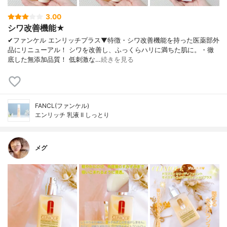
3.00
シワ改善機能★
✔︎ファンケル エンリッチプラス▼特徴・シワ改善機能を持った医薬部外
品にリニューアル！ シワを改善し、ふっくらハリに満ちた肌に。・徹
底した無添加品質！ 低刺激な…
続きを見る
FANCL(ファンケル)
エンリッチ 乳液 II しっとり
メグ