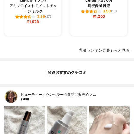
MINON(ミノン)
Curél(キュレル)
アミノモイスト モイストチャ
潤浸保湿 乳液
ージ ミルク
3.99
(13)
¥1,200
3.99
(27)
¥1,578
乳液ランキングをもっと見る
関連おすすめクチコミ
ビューティーカウンセラー☆化粧品販売☆メ…
yung