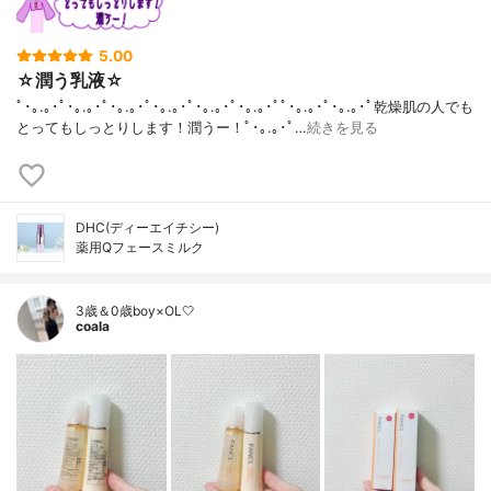
5.00
☆潤う乳液☆
ﾟ･｡.｡･ﾟ･｡.｡･ﾟ･｡.｡･ﾟ･｡.｡･ﾟ･｡.｡･ﾟ･｡.｡･ﾟﾟ･｡.｡･ﾟ･｡.｡･ﾟ乾燥肌の人でも
とってもしっとりします！潤うー！ﾟ･｡.｡･ﾟ…
続きを見る
DHC(ディーエイチシー)
薬用Qフェースミルク
3歳＆0歳boy×OL🤍
coala