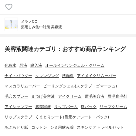
メラノCC
薬用しみ集中対策 美容液
美容液関連カテゴリ：おすすめ商品ランキング
化粧水
乳液
導入液
オールインワンジェル・クリーム
ナイトパウダー
クレンジング
洗顔料
アイメイクリムーバー
マスカラリムーバー
ピーリングジェル(スクラブ・ゴマージュ)
毛穴スプレー
まつげ美容液
アイクリーム
眉毛美容液
眉毛育毛剤
アイシャンプー
唇美容液
リップバーム
唇パック
リップクリーム
リップスクラブ
くまとりシート(目元ケアシート・パック)
あぶらとり紙
コットン
シミ用飲み薬
スキンケアトラベルセット