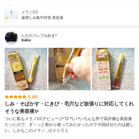
メラノCC
薬用しみ集中対策 美容液
ただのフレブル好き?
bubu
5.00
しみ・そばかす・にきび・毛穴など欲張りに対応してくれ
そうな美容液✨
ついに私もメラノCCデビュー⸜(*ˊᗜˋ*)⸝⋆*いろんな所で高評価な美容液
だったので、ず～っと前から使ってみたかったので今回試せたのは嬉し
い。しかもこのメラノ…
続きを見る