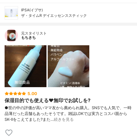
IPSA(イプサ)
ザ・タイムR デイエッセンススティック
元スタイリスト
もちきち
5.00
保湿目的でも使える♥️無印でお試しを?
●世の中の評価が高いママ友から薦められ購入。SNSでも人気で、一時
品薄だった店舗もあったそうです。雑誌LDKでは実力とコスパ面から
SK-IIをこえてました?また…
続きを見る