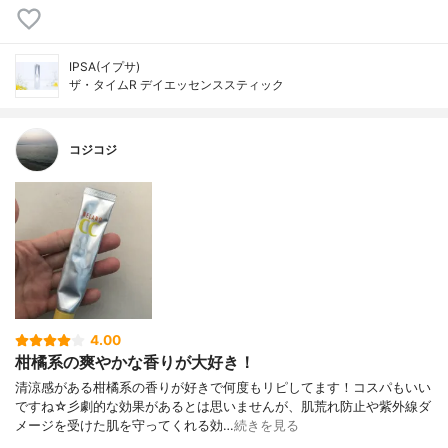
IPSA(イプサ)
ザ・タイムR デイエッセンススティック
コジコジ
4.00
柑橘系の爽やかな香りが大好き！
清涼感がある柑橘系の香りが好きで何度もリピしてます！コスパもいい
ですね☆彡劇的な効果があるとは思いませんが、肌荒れ防止や紫外線ダ
メージを受けた肌を守ってくれる効…
続きを見る