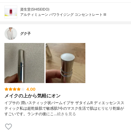
資生堂(SHISEIDO)
アルティミューン パワライジング コンセントレート III
グク子
4.00
メイクの上から気軽にオン
イプサの 潤いスティック状バームイプサ ザタイムR ディエッセンスス
ティック私は超乾燥肌で敏感肌?今のマスク生活で肌はヒリヒリ乾燥が
すごいです。ランチの後にこ…
続きを見る