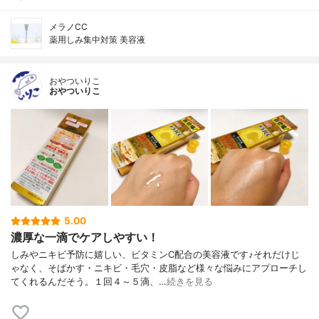
メラノCC
薬用しみ集中対策 美容液
おやついりこ
おやついりこ
5.00
濃厚な一滴でケアしやすい！
しみやニキビ予防に嬉しい、ビタミンC配合の美容液です♪それだけじ
ゃなく、そばかす・ニキビ・毛穴・皮脂など様々な悩みにアプローチし
てくれるんだそう。１回４～５滴、…
続きを見る