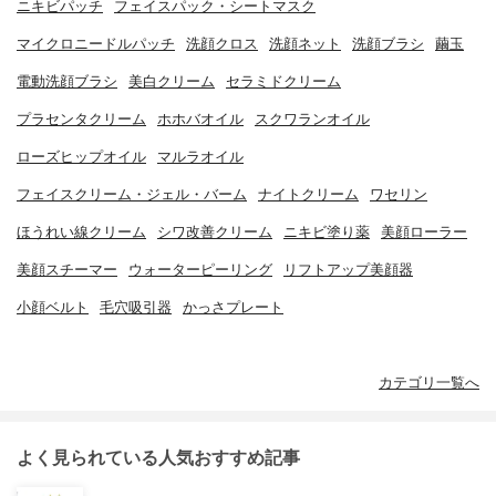
ニキビパッチ
フェイスパック・シートマスク
マイクロニードルパッチ
洗顔クロス
洗顔ネット
洗顔ブラシ
繭玉
電動洗顔ブラシ
美白クリーム
セラミドクリーム
プラセンタクリーム
ホホバオイル
スクワランオイル
ローズヒップオイル
マルラオイル
フェイスクリーム・ジェル・バーム
ナイトクリーム
ワセリン
ほうれい線クリーム
シワ改善クリーム
ニキビ塗り薬
美顔ローラー
美顔スチーマー
ウォーターピーリング
リフトアップ美顔器
小顔ベルト
毛穴吸引器
かっさプレート
カテゴリ一覧へ
よく見られている人気おすすめ記事