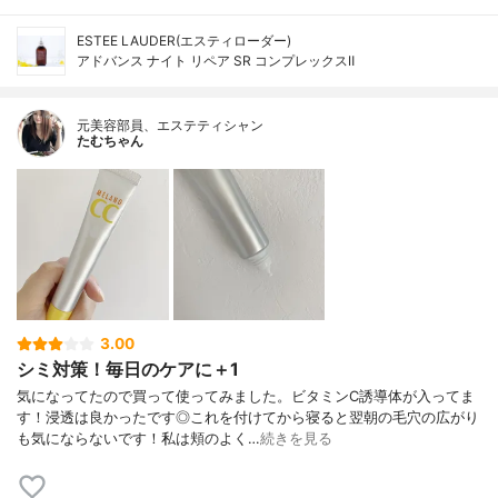
ESTEE LAUDER(エスティローダー)
アドバンス ナイト リペア SR コンプレックスⅡ
元美容部員、エステティシャン
たむちゃん
3.00
シミ対策！毎日のケアに＋1
気になってたので買って使ってみました。ビタミンC誘導体が入ってま
す！浸透は良かったです◎これを付けてから寝ると翌朝の毛穴の広がり
も気にならないです！私は頬のよく…
続きを見る