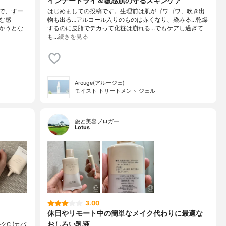
インナードライ＆敏感肌の守るスキンケア
で、すー
はじめましての投稿です。生理前は肌がゴワゴワ、吹き出
む感
物も出る…アルコール入りのものは赤くなり、染みる…乾燥
かうとな
するのに皮脂でテカって化粧は崩れる…でもケアし過ぎて
も…
続きを見る
Arouge(アルージェ)
モイスト トリートメント ジェル
旅と美容ブロガー
Lotus
3.00
休日やリモート中の簡単なメイク代わりに最適な
おしろい乳液
クC (カバ