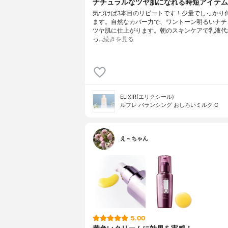
ナチュラルなツヤ肌になれる時短アイテム
気づけば3本目のリピートです！少量でしっかり
ます。自然なカバー力で、ワントーン明るいナチ
ツヤ肌に仕上がります。朝のスキンケアで乳液代
っ…
続きを見る
ELIXIR(エリクシール)
ルフレ バランシング おしろいミルク C
え～ちゃん
5.00