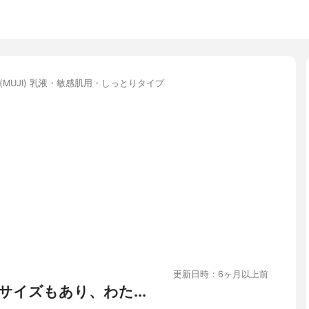
(MUJI) 乳液・敏感肌用・しっとりタイプ
更新日時：6ヶ月以上前
イズもあり、わた...