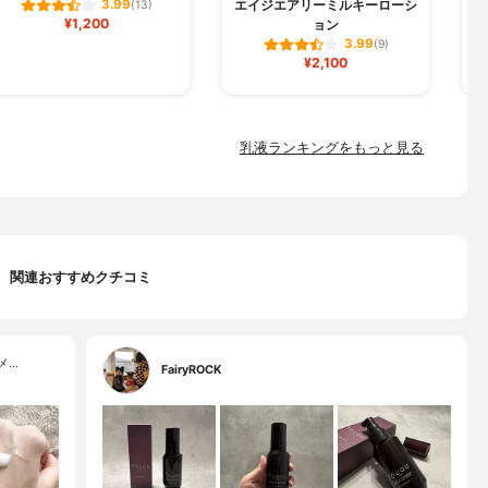
エイジエアリーミルキーローシ
3.99
(13)
¥1,200
ョン
3.99
(9)
¥2,100
乳液ランキングをもっと見る
関連おすすめクチコミ
メ…
FairyROCK