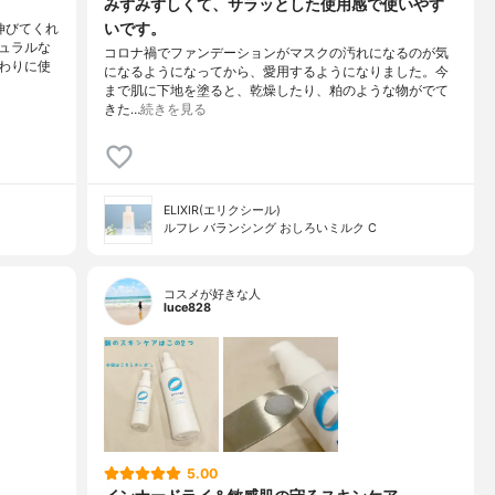
みずみずしくて、サラッとした使用感で使いやす
いです。
伸びてくれ
ュラルな
コロナ禍でファンデーションがマスクの汚れになるのが気
わりに使
になるようになってから、愛用するようになりました。今
まで肌に下地を塗ると、乾燥したり、粕のような物がでて
きた…
続きを見る
ELIXIR(エリクシール)
ルフレ バランシング おしろいミルク C
コスメが好きな人
luce828
5.00