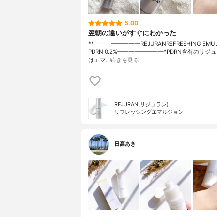
5.00
翌朝の違いがすぐにわかった
**————————⁡REJURAN⁡REFRESHING EMUL
PDRN 0.2%⁡————————⁡⁡⁡⁡*PDRN含有のリ
はエマ…
続きを見る
REJURAN(リジュラン)
リフレッシングエマルジョン
日高あき