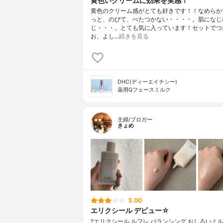
黄色いクリームに効果を実感！
黄色のクリーム感がとても好きです！！なめらか
っと、のびて、べたつかない・・・・。肌になじ
じ・・・。とても気に入っています！セットでつ
お、よし…
続きを見る
DHC(ディーエイチシー)
薬用Qフェースミルク
主婦/ブロガー
きょめ
3.00
エリクシール デビュー☆
?エリクシール ルフレ バランシング おしろいミル