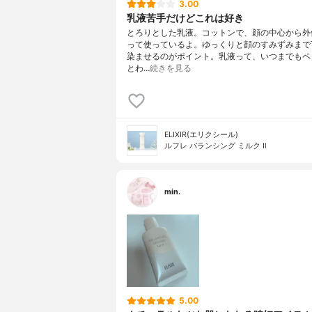
3.00
乳液苦手だけどこれは好き
とろりとした乳液。コットンで、顔の中心から外
って使っているよ。ゆっくりと顔のすみずみまで
染ませるのがポイント。乳液って、いつまでもペ
とわ…
続きを見る
ELIXIR(エリクシール)
ルフレ バランシング ミルク Ⅱ
min.
5.00