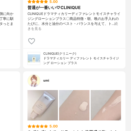
5.00
普通が一番いい♡CLINIQUE
側に向か
CLINIQUEドラマティカリーディファレントモイスチャライ
丁寧に馴
ジングローションプラス〇商品特徴・朝、晩のお手入れの
タっとま
たびに、水分と油分のベスト・バランスを与えて、ト…
続
きを見る
CLINIQUE(クリニーク)
ドラマティカリー ディファレント モイスチャライジ
ング ローション プラス
umi
5.00