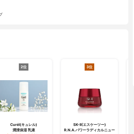
プ
2位
3位
Curél(キュレル)
SK-II(エスケーツー)
潤浸保湿 乳液
R.N.A.パワーラディカルニュー