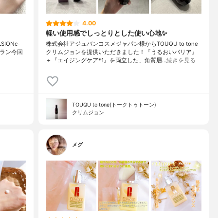
4.00
軽い使用感でしっとりとした使い心地✨
SIONc-
株式会社アジュバンコスメジャパン様からTOUQU to tone
ジュラン今回
クリムジョンを提供いただきました！『うるおいバリア』
＋『エイジングケア*1』を両立した、角質層…
続きを見る
TOUQU to tone(トークトゥトーン)
クリムジョン
メグ