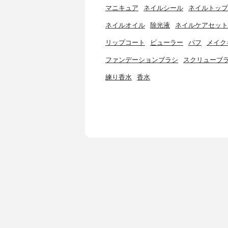
マニキュア
ネイルシール
ネイルトップ
ネイルオイル
除光液
ネイルケアセット
リップコート
ビューラー
パフ
メイク
ファンデーションブラシ
スクリューブ
練り香水
香水