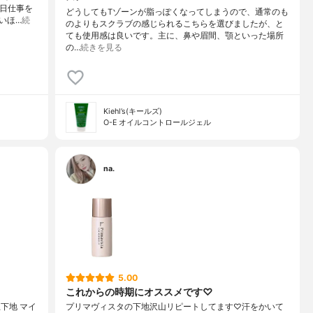
1日仕事を
どうしてもTゾーンが脂っぽくなってしまうので、通常のも
いほ…
続
のよりもスクラブの感じられるこちらを選びましたが、と
ても使用感は良いです。主に、鼻や眉間、顎といった場所
の…
続きを見る
Kiehl’s(キールズ)
O-E オイルコントロールジェル
na.
5.00
これからの時期にオススメです♡
下地 マイ
プリマヴィスタの下地沢山リピートしてます♡汗をかいて