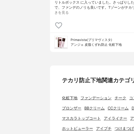
リトルボックス に入っていました。さっぱりし
で、ファンデのノリも良いです。Tゾーンがテカ
きを見る
Primavista(プリマヴィスタ)
アンジェ 皮脂くずれ防止 化粧下地
テカリ防止下地関連カテゴ
化粧下地
ファンデーション
チーク
コ
ブロンザー
BBクリーム
CCクリーム
マスカラトップコート
アイライナー
ア
ホットビューラー
アイプチ
つけまつげ