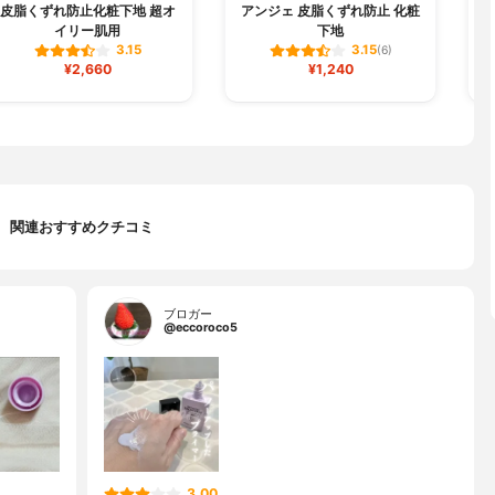
皮脂くずれ防止化粧下地 超オ
アンジェ 皮脂くずれ防止 化粧
シ
イリー肌用
下地
3.15
3.15
(6)
¥2,660
¥1,240
関連おすすめクチコミ
ブロガー
@eccoroco5
3.00