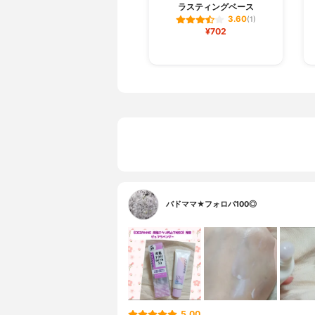
ラスティングベース
3.60
(1)
¥702
バドママ★フォロバ100◎
5.00