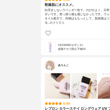
乾燥肌にオススメ。
白浮きしないラベンダー色で、のびがよく、日常
すいです。突っ張り感も感じなかったです。ウォー
オイル処方で、内側はもちっとして、肌表面はツ
る…
続きを見る
CEZANNE(セザンヌ)
皮脂テカリ防止下地50
ありんこ
5.00
レブロン カラーステイ ロングウェア UV 