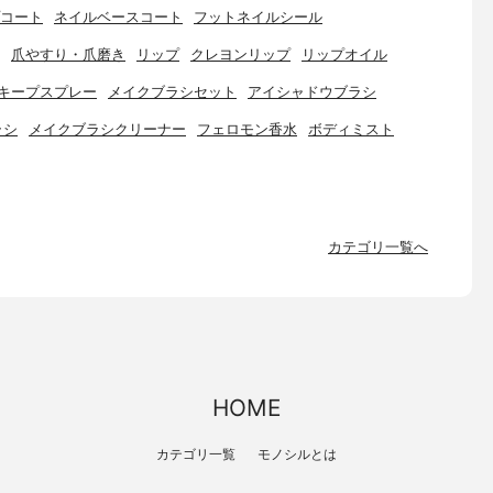
コート
ネイルベースコート
フットネイルシール
爪やすり・爪磨き
リップ
クレヨンリップ
リップオイル
キープスプレー
メイクブラシセット
アイシャドウブラシ
ラシ
メイクブラシクリーナー
フェロモン香水
ボディミスト
カテゴリ一覧へ
HOME
カテゴリ一覧
モノシルとは