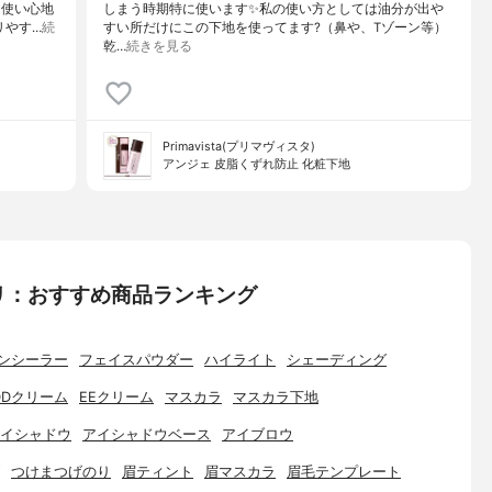
た使い心地
しまう時期特に使います✨私の使い方としては油分が出や
リやす…
続
すい所だけにこの下地を使ってます?（鼻や、Tゾーン等）
乾…
続きを見る
Primavista(プリマヴィスタ)
アンジェ 皮脂くずれ防止 化粧下地
リ：おすすめ商品ランキング
ンシーラー
フェイスパウダー
ハイライト
シェーディング
DDクリーム
EEクリーム
マスカラ
マスカラ下地
イシャドウ
アイシャドウベース
アイブロウ
つけまつげのり
眉ティント
眉マスカラ
眉毛テンプレート