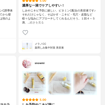
5.00
濃厚な一滴でケアしやすい！
ンC誘導体
しみやニキビ予防に嬉しい、ビタミンC配合の美容液です♪
てから寝
それだけじゃなく、そばかす・ニキビ・毛穴・皮脂など
は頬のよ
様々な悩みにアプローチしてくれるんだそう。１回４～５
滴、…
続きを見る
メラノCC
薬用しみ集中対策 美容液
snowmi
5.00
ヨナラ
しみ予防やニキビ痕に