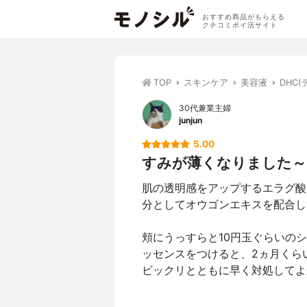
おすすめ商品がもらえる
クチコミポイ活サイト
TOP
スキンケア
美容液
DHC
30代兼業主婦
junjun
5.00
すみが薄くなりました～
肌の透明感をアップするエラグ酸
分としてオウゴンエキスを配合し
頬にうっすらと10円玉ぐらいの
ッセンスをつけると、2ヵ月くら
ビックリとともに早く対処してよ