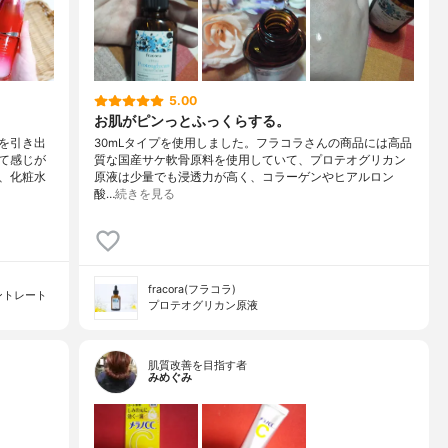
5.00
お肌がピンっとふっくらする。
を引き出
30mLタイプを使用しました。フラコラさんの商品には高品
て感じが
質な国産サケ軟骨原料を使用していて、プロテオグリカン
、化粧水
原液は少量でも浸透力が高く、コラーゲンやヒアルロン
酸…
続きを見る
fracora(フラコラ)
ントレート
プロテオグリカン原液
肌質改善を目指す者
みめぐみ