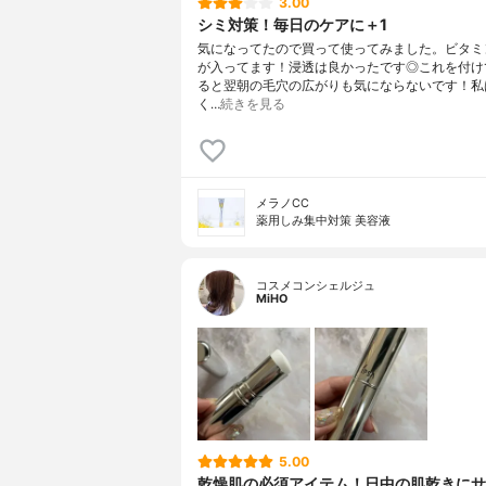
3.00
シミ対策！毎日のケアに＋1
気になってたので買って使ってみました。ビタミ
が入ってます！浸透は良かったです◎これを付け
ると翌朝の毛穴の広がりも気にならないです！私
く…
続きを見る
メラノCC
薬用しみ集中対策 美容液
コスメコンシェルジュ
MiHO
5.00
乾燥肌の必須アイテム！日中の肌乾きにサ