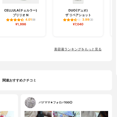
CELLULA(チェルラー)
DUO(デュオ)
ブリリオ N
ザ リペアショット
フ
4.01
3.99
(9)
(3)
¥1,996
¥7,040
美容液ランキングをもっと見る
関連おすすめクチコミ
バドママ★フォロバ100◎