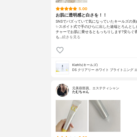
5.00
お肌に透明感と白さを！！
SNSでバズっていて気になっていたキールズの美
✨スポイト式で手のひらに出した途端とろんとし
チャーでお肌に乗せるともっちりします?安らぐ
も…
続きを見る
Kiehl’s(キールズ)
DS クリアリー ホワイト ブライトニング 
元美容部員、エステティシャン
たむちゃん