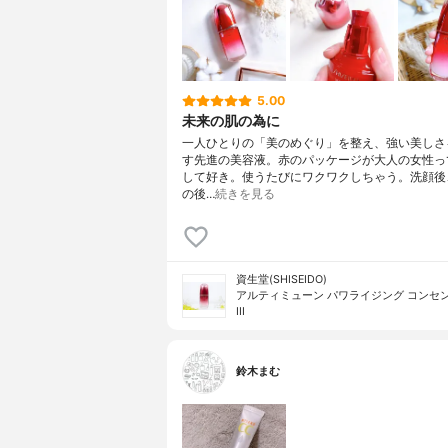
5.00
未来の肌の為に
一人ひとりの「美のめぐり」を整え、強い美しさ
す先進の美容液。赤のパッケージが大人の女性っ
して好き。使うたびにワクワクしちゃう。洗顔後
の後…
続きを見る
資生堂(SHISEIDO)
アルティミューン パワライジング コンセ
III
鈴木まむ