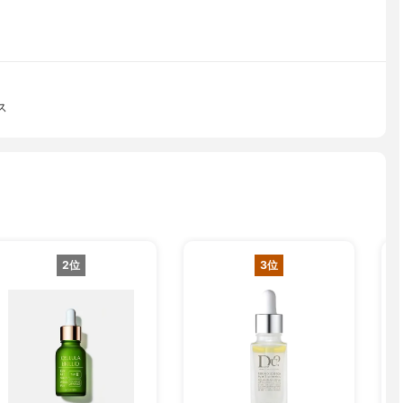
ス
2位
3位