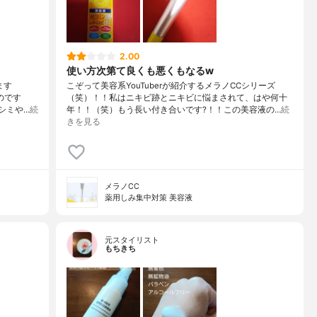
2.00
使い方次第て良くも悪くもなるw
ます
こぞって美容系YouTuberが紹介するメラノCCシリーズ
のです
（笑）！！私はニキビ跡とニキビに悩まされて、はや何十
シミや…
続
年！！（笑）もう長い付き合いです?！！この美容液の…
続
きを見る
メラノCC
薬用しみ集中対策 美容液
元スタイリスト
もちきち