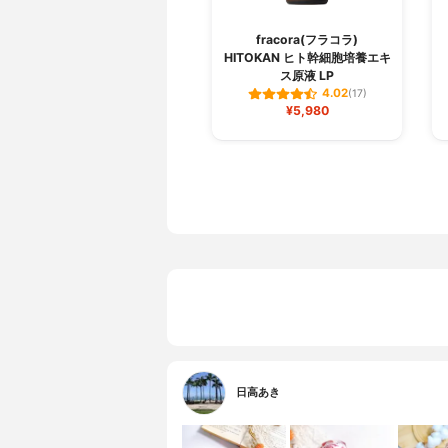
fracora(フラコラ)
HITOKAN ヒト幹細胞培養エキ
ス原液 LP
4.02
(17)
¥5,980
日高あき