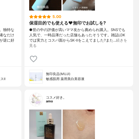
5.00
保湿目的でも使える♥️無印でお試しを?
。独特な
●世の中の評価が高いママ友から薦められ購入。SNSでも
液なだけ
人気で、一時品薄だった店舗もあったそうです。雑誌LDK
が逆に好
では実力とコスパ面からSK-IIをこえてました?また…
続きを
見る
無印良品(MUJI)
スⅡ
敏感肌用 薬用美白美容液
コスメ好き。
amo