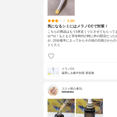
3.00
気になるシミにはメラノCCで対策！
こちらの商品はもう5本近くリピさせてもらって
(o^^o)！もともと学生時代の時に外の部活だった
が...20台後半に入ってからその頃の日焼けからの
きを見る
メラノCC
薬用しみ集中対策 美容液
コスメ初心者OL
mineraru