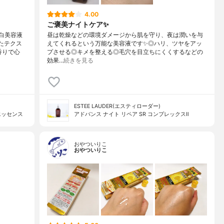
4.00
ご褒美ナイトケア✨
白美容液
昼は乾燥などの環境ダメージから肌を守り、夜は潤いを与
たテクス
えてくれるという万能な美容液です✨◎ハリ、ツヤをアッ
香りで心
プさせる◎キメを整える◎毛穴を目立ちにくくするなどの
効果…
続きを見る
ESTEE LAUDER(エスティローダー)
エッセンス
アドバンス ナイト リペア SR コンプレックスⅡ
おやついりこ
おやついりこ