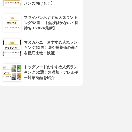
メンズ向けも！】
フレイスラボ
LANCOME(ランコム)
レイスラボ FLAIS LABO ホ
ジェニフィック アルティメ セ
フライパンおすすめ人気ランキ
ワイト VC セラム
ラム
ング52選！【焦げ付かない・長
3.99
3.98
(54)
持ち！2026最新】
¥3,278
¥17,820
マヌカハニーおすすめ人気ラン
キング52選！味や栄養価の高さ
を徹底比較・検証
ドッグフードおすすめ人気ラン
キング52選！無添加・アレルギ
ー対策商品を紹介