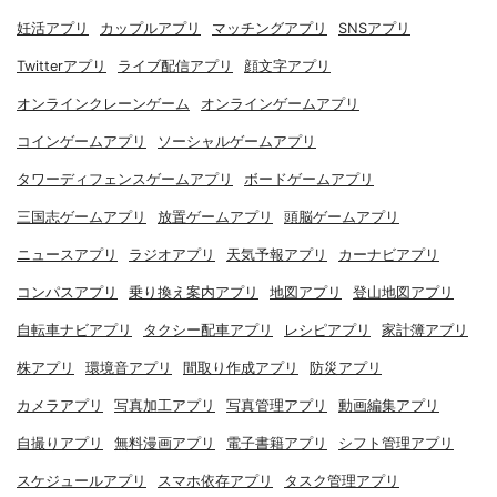
妊活アプリ
カップルアプリ
マッチングアプリ
SNSアプリ
Twitterアプリ
ライブ配信アプリ
顔文字アプリ
オンラインクレーンゲーム
オンラインゲームアプリ
コインゲームアプリ
ソーシャルゲームアプリ
タワーディフェンスゲームアプリ
ボードゲームアプリ
三国志ゲームアプリ
放置ゲームアプリ
頭脳ゲームアプリ
ニュースアプリ
ラジオアプリ
天気予報アプリ
カーナビアプリ
コンパスアプリ
乗り換え案内アプリ
地図アプリ
登山地図アプリ
自転車ナビアプリ
タクシー配車アプリ
レシピアプリ
家計簿アプリ
株アプリ
環境音アプリ
間取り作成アプリ
防災アプリ
カメラアプリ
写真加工アプリ
写真管理アプリ
動画編集アプリ
自撮りアプリ
無料漫画アプリ
電子書籍アプリ
シフト管理アプリ
スケジュールアプリ
スマホ依存アプリ
タスク管理アプリ