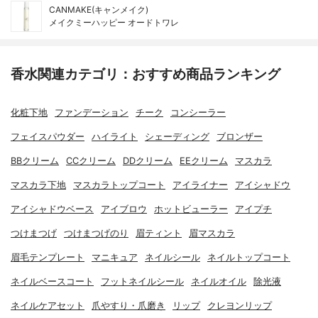
CANMAKE(キャンメイク)
メイクミーハッピー オードトワレ
香水関連カテゴリ：おすすめ商品ランキング
化粧下地
ファンデーション
チーク
コンシーラー
フェイスパウダー
ハイライト
シェーディング
ブロンザー
BBクリーム
CCクリーム
DDクリーム
EEクリーム
マスカラ
マスカラ下地
マスカラトップコート
アイライナー
アイシャドウ
アイシャドウベース
アイブロウ
ホットビューラー
アイプチ
つけまつげ
つけまつげのり
眉ティント
眉マスカラ
眉毛テンプレート
マニキュア
ネイルシール
ネイルトップコート
ネイルベースコート
フットネイルシール
ネイルオイル
除光液
ネイルケアセット
爪やすり・爪磨き
リップ
クレヨンリップ