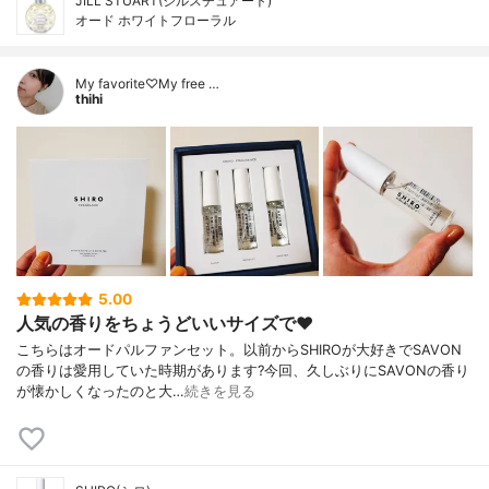
JILL STUART(ジルスチュアート)
オード ホワイトフローラル
My favorite♡My free …
thihi
5.00
人気の香りをちょうどいいサイズで❤️
こちらはオードパルファンセット。以前からSHIROが大好きでSAVON
の香りは愛用していた時期があります?今回、久しぶりにSAVONの香り
が懐かしくなったのと大…
続きを見る