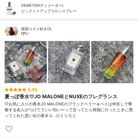
DEMETER(ディメーター)
ピックミーアップコロンスプレー
韓国コスメ好きOL
けい
5.00
夏っぽ香水♡JO MALONEとNUXEのフレグランス
♡お気に入りの香水JO MALONEのブラックベリー＆ベイは仲良しで尊
敬する友人がつけてていい匂い〜って言ってたら韓国に行ったときに買
ってくれた思い出の香水☺️…
続きを見る