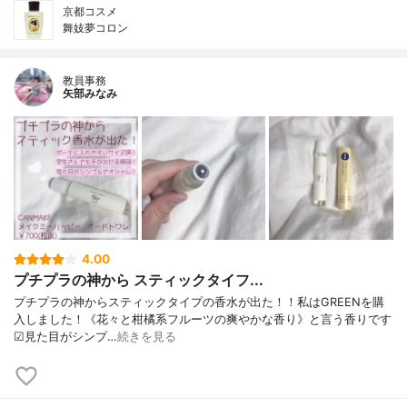
京都コスメ
舞妓夢コロン
教員事務
矢部みなみ
4.00
プチプラの神から スティックタイフ...
プチプラの神からスティックタイプの香水が出た！！私はGREENを購
入しました！《花々と柑橘系フルーツの爽やかな香り》と言う香りです
☑見た目がシンプ…
続きを見る