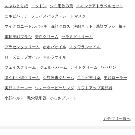
あぶらとり紙
コットン
シミ用飲み薬
スキンケアトラベルセット
ニキビパッチ
フェイスパック・シートマスク
マイクロニードルパッチ
洗顔クロス
洗顔ネット
洗顔ブラシ
繭玉
電動洗顔ブラシ
美白クリーム
セラミドクリーム
プラセンタクリーム
ホホバオイル
スクワランオイル
ローズヒップオイル
マルラオイル
フェイスクリーム・ジェル・バーム
ナイトクリーム
ワセリン
ほうれい線クリーム
シワ改善クリーム
ニキビ塗り薬
美顔ローラー
美顔スチーマー
ウォーターピーリング
リフトアップ美顔器
小顔ベルト
毛穴吸引器
かっさプレート
カテゴリ一覧へ