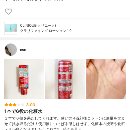
CLINIQUE(クリニーク)
クラリファイング ローション 1.0
non
3.00
1本で6役の化粧水
１本で６役を果たしてくれます。使い方→洗顔後コットンに適量を含ま
せて拭き取るだけ！使用後につっぱる感じはせず、化粧水の浸透や化粧
ノリが良くなりました！これで1,…
続きを見る