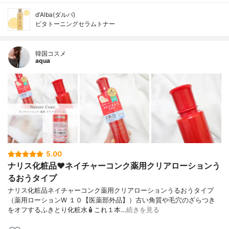
d'Alba(ダルバ)
ビタトーニングセラムトナー
韓国コスメ
aqua
5.00
ナリス化粧品❤️ネイチャーコンク薬用クリアローションう
るおうタイプ
ナリス化粧品ネイチャーコンク薬用クリアローションうるおうタイプ
（薬用ローションW １０【医薬部外品】）古い角質や毛穴のざらつき
をオフするふきとり化粧水🧴これ１本…
続きを見る