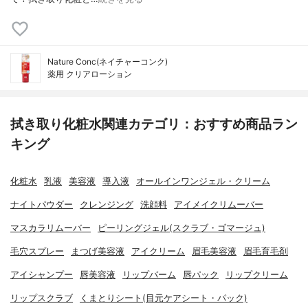
Nature Conc(ネイチャーコンク)
薬用 クリアローション
拭き取り化粧水関連カテゴリ：おすすめ商品ラン
キング
化粧水
乳液
美容液
導入液
オールインワンジェル・クリーム
ナイトパウダー
クレンジング
洗顔料
アイメイクリムーバー
マスカラリムーバー
ピーリングジェル(スクラブ・ゴマージュ)
毛穴スプレー
まつげ美容液
アイクリーム
眉毛美容液
眉毛育毛剤
アイシャンプー
唇美容液
リップバーム
唇パック
リップクリーム
リップスクラブ
くまとりシート(目元ケアシート・パック)