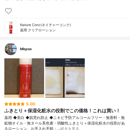
Nature Conc(ネイチャーコンク)
薬用 クリアローション
Mkpoo
5.00
ふきとり＋保湿化粧水の役割でこの価格！これは買い！
薬用 ◆美白 ◆肌荒れ防止 ◆ニキビ予防アルコールフリー・無香料・無
鉱物オイル・無タール系色素・弱酸性ふきとり＋保湿化粧水の役割があ
るローション。お手入れ手順：…
続きを見る