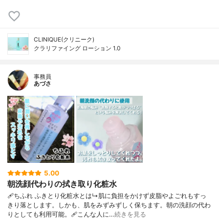
CLINIQUE(クリニーク)
クラリファイング ローション 1.0
事務員
あづさ
5.00
朝洗顔代わりの拭き取り化粧水
🩹ちふれ ふきとり化粧水とは↳肌に負担をかけず皮脂やよごれもすっ
きり落とします。しかも、肌をみずみずしく保ちます。朝の洗顔の代わ
りとしても利用可能。🩹こんな人に…
続きを見る