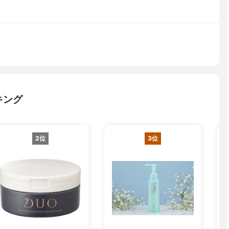
キング
2位
3位