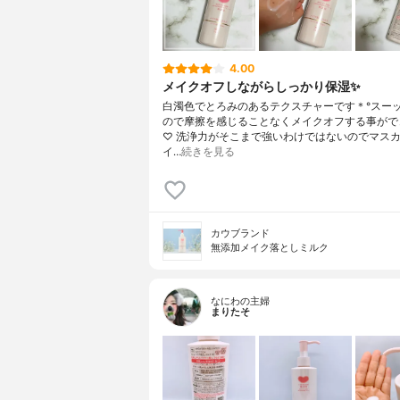
4.00
メイクオフしながらしっかり保湿✨
白濁色でとろみのあるテクスチャーです＊°スー
ので摩擦を感じることなくメイクオフする事がで
♡ 洗浄力がそこまで強いわけではないのでマス
イ…
続きを見る
カウブランド
無添加メイク落としミルク
なにわの主婦
まりたそ