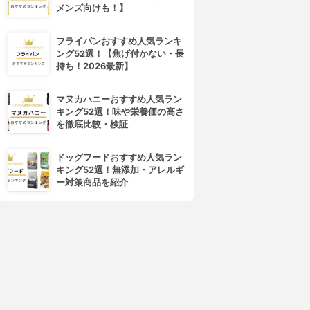
メンズ向けも！】
OVERMARK(カバーマーク)
shu uemura(シュウ ウエムラ)
トリートメント クレンジング
アルティム8∞ スブリム ビュー
ミルク
ティ クレンジング オイル
フライパンおすすめ人気ランキ
3.99
3.99
(86)
(63)
ング52選！【焦げ付かない・長
¥2,749
¥7,650
持ち！2026最新】
マヌカハニーおすすめ人気ラン
キング52選！味や栄養価の高さ
を徹底比較・検証
ドッグフードおすすめ人気ラン
キング52選！無添加・アレルギ
ー対策商品を紹介