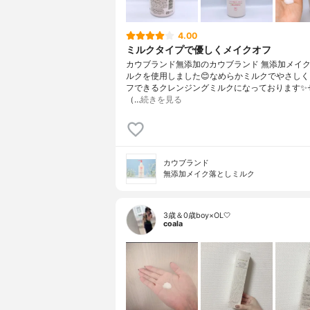
4.00
ミルクタイプで優しくメイクオフ
カウブランド無添加のカウブランド 無添加メイ
ルクを使用しました😊なめらかミルクでやさし
フできるクレンジングミルクになっております✨
（…
続きを見る
カウブランド
無添加メイク落としミルク
3歳＆0歳boy×OL🤍
coala