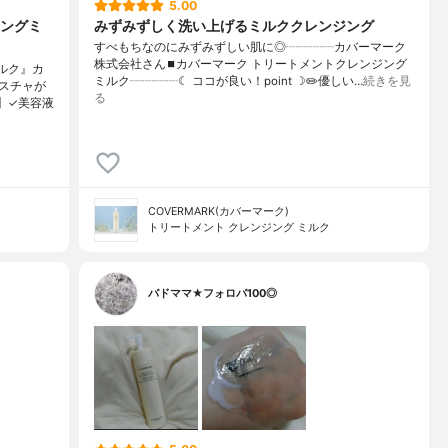
5.00
ングミ
みずみずしく洗い上げるミルククレンジング
すべもちなのにみずみずしい肌に◎┈┈┈┈カバーマーク
株式会社さん⏹カバーマーク トリートメントクレンジング
ルク』カ
ミルク┈┈┈┈☾ ココが良い！point ☽✏️優しい…
続きを見
スチャが
る
】✓美容液
COVERMARK(カバーマーク)
トリートメント クレンジング ミルク
バドママ★フォロバ100◎