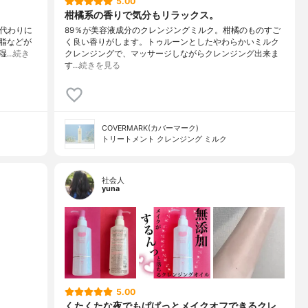
5.00
柑橘系の香りで気分もリラックス。
の代わりに
89％が美容液成分のクレンジングミルク。柑橘のものすご
脂などが
く良い香りがします。トゥルーンとしたやわらかいミルク
湿…
続き
クレンジングで、マッサージしながらクレンジング出来ま
す…
続きを見る
COVERMARK(カバーマーク)
トリートメント クレンジング ミルク
社会人
yuna
5.00
くたくたな夜でもぱぱっとメイクオフできるクレ