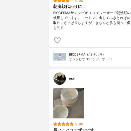
4.00
朝洗顔代わりに！
BIODERMAサンシビオ エイチツーオー D朝洗顔
使用しています。コットンに出してふきとれば皮
取れてさっぱりしますが、きちんと肌も潤って保
を見る
BIODERMA(ビオデルマ)
サンシビオ エイチツーオー D
mai
5.00
長いことユーザーです