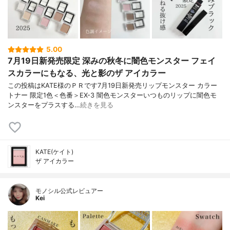
5.00
7月19日新発売限定 深みの秋冬に闇色モンスター フェイ
スカラーにもなる、光と影のザ アイカラー
この投稿はKATE様のＰＲです7月19日新発売リップモンスター カラー
トナー 限定1色＜色番＞EX-3 闇色モンスターいつものリップに闇色モ
ンスターをプラスする…
続きを見る
KATE(ケイト)
ザ アイカラー
モノシル公式レビュアー
Kei