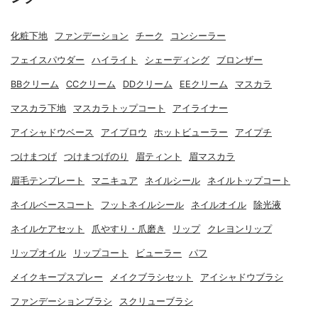
化粧下地
ファンデーション
チーク
コンシーラー
フェイスパウダー
ハイライト
シェーディング
ブロンザー
BBクリーム
CCクリーム
DDクリーム
EEクリーム
マスカラ
マスカラ下地
マスカラトップコート
アイライナー
アイシャドウベース
アイブロウ
ホットビューラー
アイプチ
つけまつげ
つけまつげのり
眉ティント
眉マスカラ
眉毛テンプレート
マニキュア
ネイルシール
ネイルトップコート
ネイルベースコート
フットネイルシール
ネイルオイル
除光液
ネイルケアセット
爪やすり・爪磨き
リップ
クレヨンリップ
リップオイル
リップコート
ビューラー
パフ
メイクキープスプレー
メイクブラシセット
アイシャドウブラシ
ファンデーションブラシ
スクリューブラシ