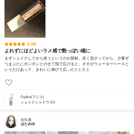
5.00
よれずにほどよいラメ感で艶っぽい瞳に
まずシェイクしてから使うというのが新鮮。良く混ざってから、少量ず
つまぶたにポンポンとのせて指で広げると、さすがウォーターベースと
いうだけあって、きれいに伸びて広…
続きを見る
Fujiko(フジコ)
シェイクシャドウ SV
会社員
はたみゆ