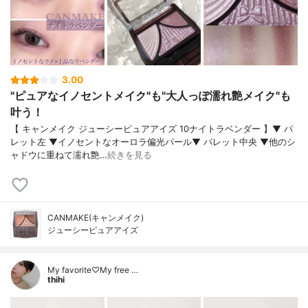
3.00
"ピュアなイノセントメイク"も"大人っぽ濡れ艶メイク"も
叶う！
【 キャンメイク ジューシーピュアアイズ 10ナイトラベンダー 】▼ パ
レット左 ▼イノセントなオーロラ偏光パール▼ パレット中央 ▼他のシ
ャドウに重ねて濡れ艶…
続きを見る
CANMAKE(キャンメイク)
ジューシーピュアアイズ
My favorite♡My free …
thihi