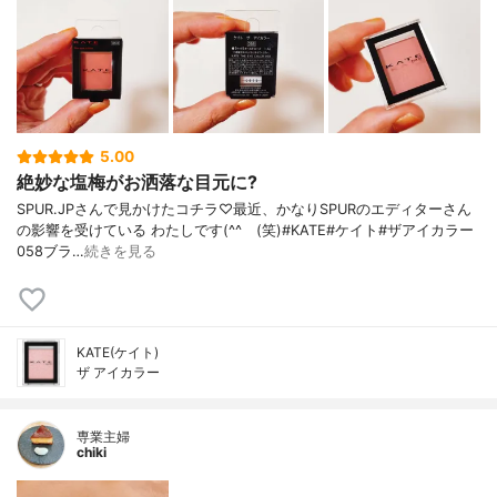
5.00
絶妙な塩梅がお洒落な目元に?
SPUR.JPさんで見かけたコチラ♡最近、かなりSPURのエディターさん
の影響を受けている わたしです(^^ゞ(笑)#KATE#ケイト#ザアイカラー
058ブラ…
続きを見る
KATE(ケイト)
ザ アイカラー
専業主婦
chiki