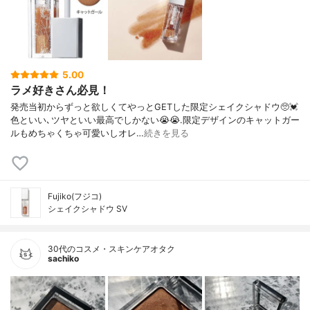
5.00
ラメ好きさん必見！
発売当初からずっと欲しくてやっとGETした限定シェイクシャドウ🥺💓
色といい､ツヤといい最高でしかない😭😭.限定デザインのキャットガー
ルもめちゃくちゃ可愛いしオレ…
続きを見る
Fujiko(フジコ)
シェイクシャドウ SV
30代のコスメ・スキンケアオタク
sachiko