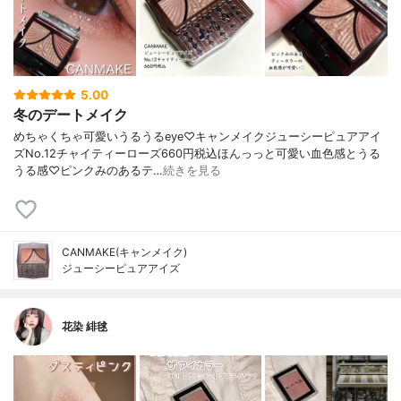
5.00
冬のデートメイク
めちゃくちゃ可愛いうるうるeye♡キャンメイクジューシーピュアアイ
ズNo.12チャイティーローズ660円税込ほんっっと可愛い血色感とうる
うる感♡ピンクみのあるテ…
続きを見る
CANMAKE(キャンメイク)
ジューシーピュアアイズ
花染 緋毬