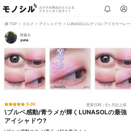
おすすめ商品がもらえる
クチコミポイ活サイト
TOP
コスメ
アイシャドウ
LUNASOL(ルナソル) アイカラーレー
社会人
yuna
5.00
更新日時：6ヶ月以上前
\ブルベ感動/青ラメが輝くLUNASOLの最強
アイシャドウ?