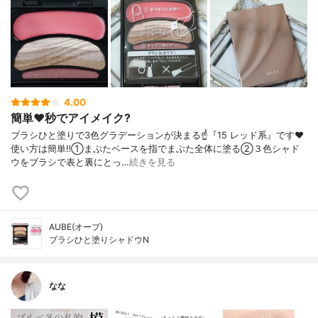
4.00
簡単❤️秒でアイメイク?
ブラシひと塗りで3色グラデーションが決まる☝️『15 レッド系』です❤️
使い方は簡単‼️①まぶたベースを指でまぶた全体に塗る②３色シャド
ウをブラシで表と裏にとっ…
続きを見る
AUBE(オーブ)
ブラシひと塗りシャドウN
なな