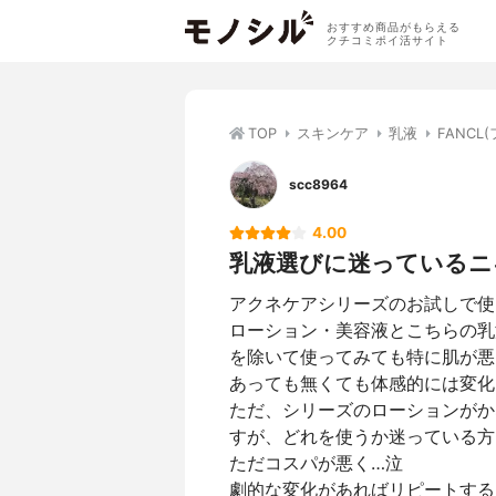
おすすめ商品がもらえる
クチコミポイ活サイト
TOP
スキンケア
乳液
FANC
scc8964
4.00
乳液選びに迷っているニ
アクネケアシリーズのお試しで使
ローション・美容液とこちらの乳
を除いて使ってみても特に肌が悪
あっても無くても体感的には変化
ただ、シリーズのローションがか
すが、どれを使うか迷っている方
ただコスパが悪く…泣
劇的な変化があればリピートする