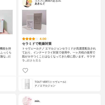
コスメに興味のあるOL
あきんぐ
4.00
セラミドで乾燥対策
善機能を持
トゥヴェールナノ エマルジョンセラミドが高濃度配合され
、ふっくら
ており、インナードライ対策で使用中。一ヶ月程の使用で
激な…
続
肌がカサつくことはなくなってきた様に思います。サラサ
ラ…
続きを見る
TOUT VERT(トゥヴェール)
ナノエマルジョン
min.