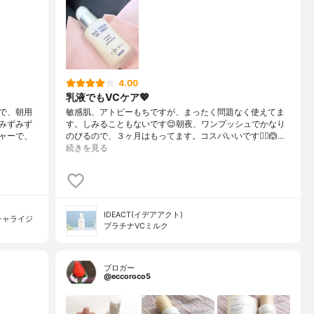
4.00
乳液でもVCケア💖
で、朝用
敏感肌、アトピーもちですが、まったく問題なく使えてま
みずみず
す。しみることもないです😌朝夜、ワンプッシュでかなり
ャーで、
のびるので、３ヶ月はもってます。コスパいいです🙆‍♀️🙆…
続きを見る
IDEACT(イデアアクト)
チャライジ
プラチナVCミルク
ブロガー
@eccoroco5