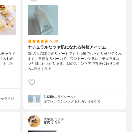
5.00
ナチュラルなツヤ肌になれる時短アイテム
スチャライ
気づけば3本目のリピートです！少量でしっかり伸びてくれ
手入れの
ます。自然なカバー力で、ワントーン明るいナチュラルな
、ト…
続
ツヤ肌に仕上がります。朝のスキンケアで乳液代わりに使
っ…
続きを見る
ELIXIR(エリクシール)
チャライジ
ルフレ バランシング おしろいミルク C
大学生/モデル
夏沢 くらら