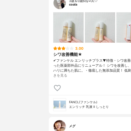
3歳＆0歳boy×OL🤍
coala
3.00
シワ改善機能★
✔︎ファンケル エンリッチプラス▼特徴・シワ改
った医薬部外品にリニューアル！ シワを改善し
ハリに満ちた肌に。・徹底した無添加品質！ 低刺
きを見る
FANCL(ファンケル)
エンリッチ 乳液 II しっとり
メグ