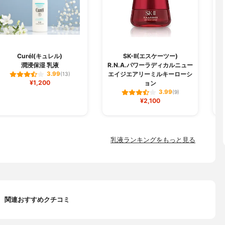
Curél(キュレル)
SK-II(エスケーツー)
潤浸保湿 乳液
R.N.A.パワーラディカルニュー
エイジエアリーミルキーローシ
3.99
(13)
¥1,200
ョン
3.99
(9)
¥2,100
乳液ランキングをもっと見る
関連おすすめクチコミ