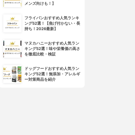
メンズ向けも！】
フライパンおすすめ人気ランキ
ング52選！【焦げ付かない・長
持ち！2026最新】
ALBION(アルビオン)
d program(d プログラム)
エクサージュホワイト ホワイ
ホワイトニングクリア エマル
マヌカハニーおすすめ人気ラン
トライズ ミルク Ⅱ
ジョン
キング52選！味や栄養価の高さ
3.99
3.99
(6)
(5)
を徹底比較・検証
¥3,630
¥3,396
ドッグフードおすすめ人気ラン
キング52選！無添加・アレルギ
ー対策商品を紹介