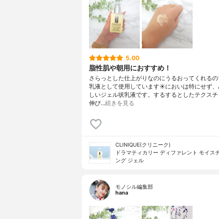
5.00
脂性肌や朝用におすすめ！
さらっとした仕上がりなのにうるおってくれるの
乳液として使用しています☀においは特にせず、
しいジェル状乳液です。するするとしたテクスチ
伸び…
続きを見る
CLINIQUE(クリニーク)
ドラマティカリー ディファレント モイス
ング ジェル
モノシル編集部
hana