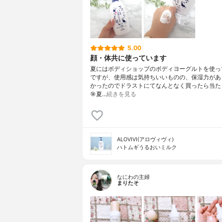
5.00
顔・体共に使っています
夏にはボディショップのボディヨーグルトを使っ
ですが、使用感は気持ちいいものの、保湿力があ
かったのでドラストにてなんとなく買ったら当た
🎯夏…
続きを見る
ALOVIVI(アロヴィヴィ)
ハトムギうるおいミルク
なにわの主婦
まりたそ