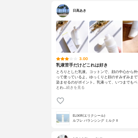
日高あき
3.00
乳液苦手だけどこれは好き
とろりとした乳液。コットンで、顔の中心から外
って使っているよ。ゆっくりと顔のすみずみまで
染ませるのがポイント。乳液って、いつまでもペ
とわ…
続きを見る
ELIXIR(エリクシール)
ルフレ バランシング ミルク Ⅱ