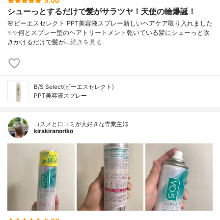
5.00
シューっとするだけで髪がサラツヤ！天使の輪爆誕！
🌸ビーエスセレクト PPT美容液スプレー⁣⁣新しいヘアケア取り入れました
✨✨⁣何とスプレー型のヘアトリートメント⁣乾いている髪にシューっと吹
きかけるだけで⁣髪が…
続きを見る
B/S Select(ビーエスセレクト)
PPT美容液スプレー
コスメと口コミが大好きな専業主婦
kirakiranoriko