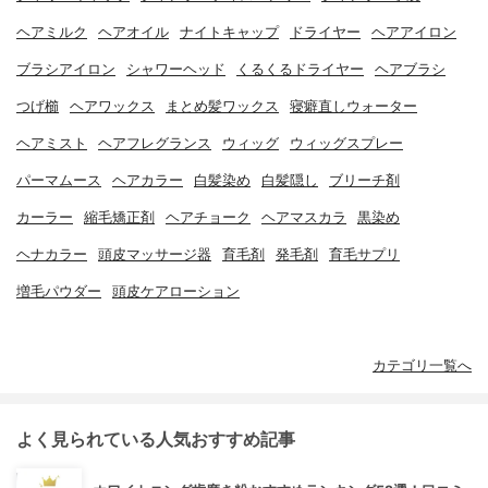
ヘアミルク
ヘアオイル
ナイトキャップ
ドライヤー
ヘアアイロン
ブラシアイロン
シャワーヘッド
くるくるドライヤー
ヘアブラシ
つげ櫛
ヘアワックス
まとめ髪ワックス
寝癖直しウォーター
ヘアミスト
ヘアフレグランス
ウィッグ
ウィッグスプレー
パーマムース
ヘアカラー
白髪染め
白髪隠し
ブリーチ剤
カーラー
縮毛矯正剤
ヘアチョーク
ヘアマスカラ
黒染め
ヘナカラー
頭皮マッサージ器
育毛剤
発毛剤
育毛サプリ
増毛パウダー
頭皮ケアローション
カテゴリ一覧へ
よく見られている人気おすすめ記事