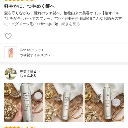
軽やかに、つやめく髪へ
髪を守りながら、憧れのツヤ髪へ。植物由来の美容オイル【椿オイル
*】を配合したヘアスプレー。*ツバキ種子油(保護剤)こんなお悩みの方
に！✅ダメージ毛✅パサつき✅始…
続きを見る
Con te(コンテ)
つや髪オイルスプレー
専業主婦🍒´-
ちゃんあり