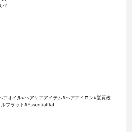
い?
ア#ヘアオイル#ヘアケアアイテム#ヘアアイロン#髪質改
ット#Essentialflat