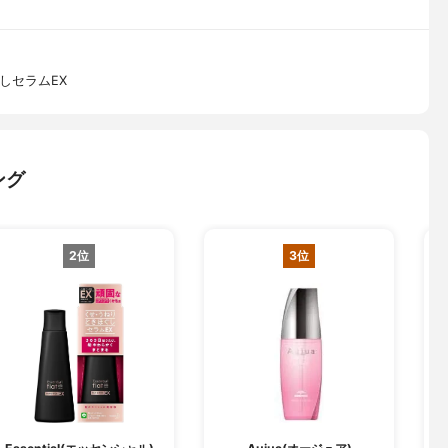
しセラムEX
ング
2位
3位