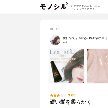
おすすめ商品がもらえる
クチコミポイ活サイト
TOP
化粧品検定3級所持 1級取得に向
mii
3.00
硬い髪を柔らかく