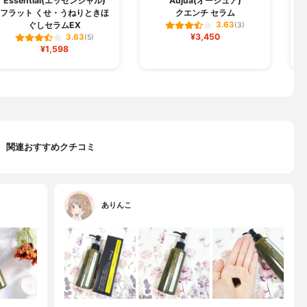
Essential(エッセンシャル)
Aujua(オージュア)
フラット くせ・うねりときほ
クエンチ セラム
ぐしセラムEX
3.63
(3)
¥3,450
3.63
(5)
¥1,598
関連おすすめクチコミ
ありんこ