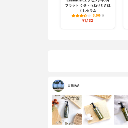
Essential(エッセンシャル)
フラット くせ・うねりときほ
ぐしセラム
3.66
(1)
¥1,132
日高あき