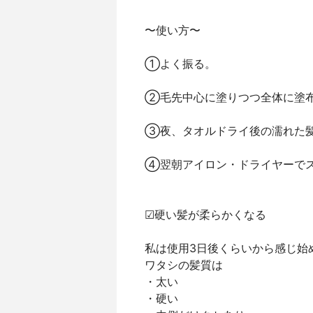
〜使い方〜
①よく振る。
②毛先中心に塗りつつ全体に塗
③夜、タオルドライ後の濡れた
④翌朝アイロン・ドライヤーで
☑硬い髪が柔らかくなる
私は使用3日後くらいから感じ始
ワタシの髪質は
・太い
・硬い