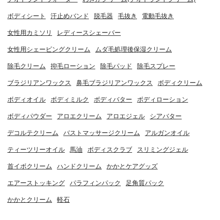
ボディシート
汗止めバンド
脱毛器
毛抜き
電動毛抜き
女性用カミソリ
レディースシェーバー
女性用シェービングクリーム
ムダ毛処理後保湿クリーム
除毛クリーム
抑毛ローション
除毛パッド
除毛スプレー
ブラジリアンワックス
鼻毛ブラジリアンワックス
ボディクリーム
ボディオイル
ボディミルク
ボディバター
ボディローション
ボディパウダー
アロエクリーム
アロエジェル
シアバター
デコルテクリーム
バストマッサージクリーム
アルガンオイル
ティーツリーオイル
馬油
ボディスクラブ
スリミングジェル
首イボクリーム
ハンドクリーム
かかとケアグッズ
エアーストッキング
パラフィンパック
足角質パック
かかとクリーム
軽石