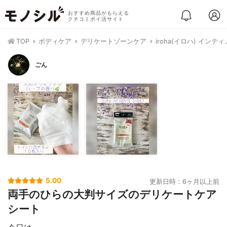
おすすめ商品がもらえる
クチコミポイ活サイト
TOP
ボディケア
デリケートゾーンケア
iroha(イロハ) イン
ごん
5.00
更新日時：6ヶ月以上前
両手のひらの大判サイズのデリケートケア
シート