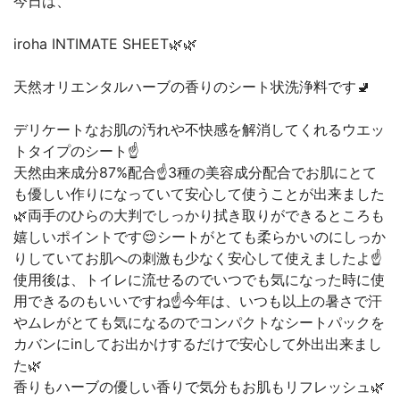
今日は、
iroha INTIMATE SHEET🌿🌿
天然オリエンタルハーブの香りのシート状洗浄料です🚽
デリケートなお肌の汚れや不快感を解消してくれるウエッ
トタイプのシート☝️
天然由来成分87%配合☝️3種の美容成分配合でお肌にとて
も優しい作りになっていて安心して使うことが出来ました
🌿両手のひらの大判でしっかり拭き取りができるところも
嬉しいポイントです😌シートがとても柔らかいのにしっか
りしていてお肌への刺激も少なく安心して使えましたよ☝️
使用後は、トイレに流せるのでいつでも気になった時に使
用できるのもいいですね☝️今年は、いつも以上の暑さで汗
やムレがとても気になるのでコンパクトなシートパックを
カバンにinしてお出かけするだけで安心して外出出来まし
た🌿
香りもハーブの優しい香りで気分もお肌もリフレッシュ🌿