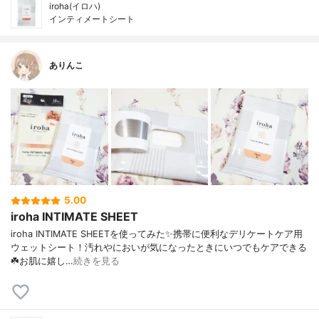
iroha(イロハ)
インティメートシート
ありんこ
5.00
iroha INTIMATE SHEET
iroha INTIMATE SHEETを使ってみた✨携帯に便利なデリケートケア用
ウェットシート！汚れやにおいが気になったときにいつでもケアできる
☘️お肌に嬉し…
続きを見る