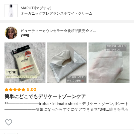
MAPUTI(マプティ)
オーガニックフレグランスホワイトクリーム
ビューティーカウンセラー☆化粧品販売☆メ…
yung
5.00
簡単にどこでもデリケートゾーンケア
**————————⁡iroha⁡・intimate sheet・デリケートゾーン用シート⁡⁡
————————⁡⁡⁡🫧気になったらすぐにケアできる🫧⁡⁡⁡*3種…
続きを見る