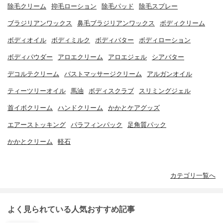
除毛クリーム
抑毛ローション
除毛パッド
除毛スプレー
ブラジリアンワックス
鼻毛ブラジリアンワックス
ボディクリーム
ボディオイル
ボディミルク
ボディバター
ボディローション
ボディパウダー
アロエクリーム
アロエジェル
シアバター
デコルテクリーム
バストマッサージクリーム
アルガンオイル
ティーツリーオイル
馬油
ボディスクラブ
スリミングジェル
首イボクリーム
ハンドクリーム
かかとケアグッズ
エアーストッキング
パラフィンパック
足角質パック
かかとクリーム
軽石
カテゴリ一覧へ
よく見られている人気おすすめ記事