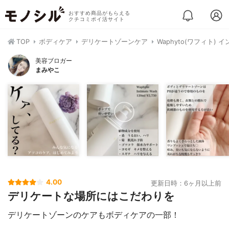
おすすめ商品がもらえる
クチコミポイ活サイト
TOP
ボディケア
デリケートゾーンケア
Waphyto(ワフィト)
美容ブロガー
まみやこ
4.00
更新日時：6ヶ月以上前
デリケートな場所にはこだわりを
デリケートゾーンのケアもボディケアの一部！