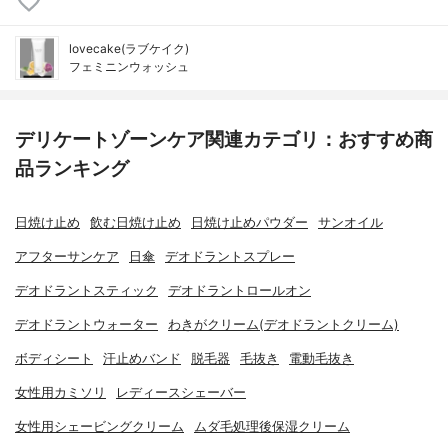
lovecake(ラブケイク)
フェミニンウォッシュ
デリケートゾーンケア関連カテゴリ：おすすめ商
品ランキング
日焼け止め
飲む日焼け止め
日焼け止めパウダー
サンオイル
アフターサンケア
日傘
デオドラントスプレー
デオドラントスティック
デオドラントロールオン
デオドラントウォーター
わきがクリーム(デオドラントクリーム)
ボディシート
汗止めバンド
脱毛器
毛抜き
電動毛抜き
女性用カミソリ
レディースシェーバー
女性用シェービングクリーム
ムダ毛処理後保湿クリーム