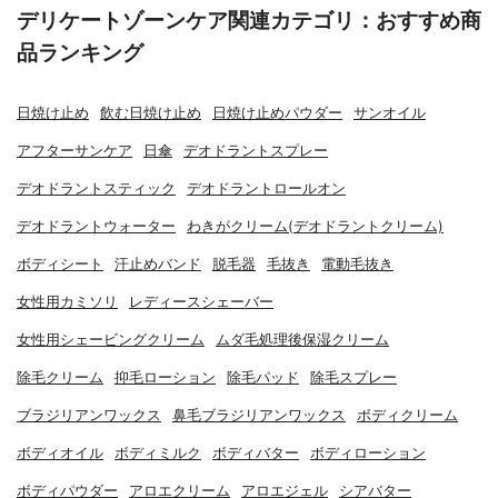
デリケートゾーンケア関連カテゴリ：おすすめ商
品ランキング
日焼け止め
飲む日焼け止め
日焼け止めパウダー
サンオイル
アフターサンケア
日傘
デオドラントスプレー
デオドラントスティック
デオドラントロールオン
デオドラントウォーター
わきがクリーム(デオドラントクリーム)
ボディシート
汗止めバンド
脱毛器
毛抜き
電動毛抜き
女性用カミソリ
レディースシェーバー
女性用シェービングクリーム
ムダ毛処理後保湿クリーム
除毛クリーム
抑毛ローション
除毛パッド
除毛スプレー
ブラジリアンワックス
鼻毛ブラジリアンワックス
ボディクリーム
ボディオイル
ボディミルク
ボディバター
ボディローション
ボディパウダー
アロエクリーム
アロエジェル
シアバター