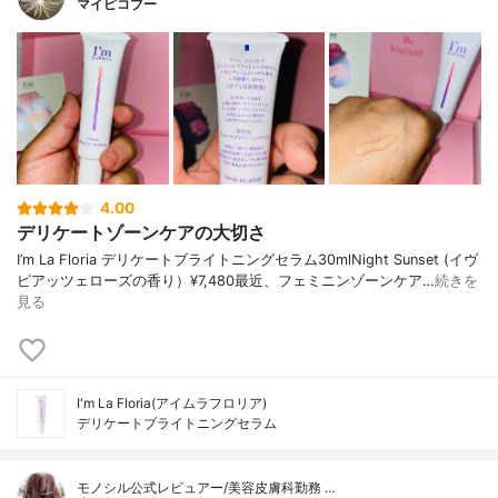
マイピコブー
4.00
デリケートゾーンケアの大切さ
I’m La Floria デリケートブライトニングセラム30mlNight Sunset (イヴ
ピアッツェローズの香り）¥7,480最近、フェミニンゾーンケア…
続きを
見る
I'm La Floria(アイムラフロリア)
デリケートブライトニングセラム
モノシル公式レビュアー/美容皮膚科勤務 …