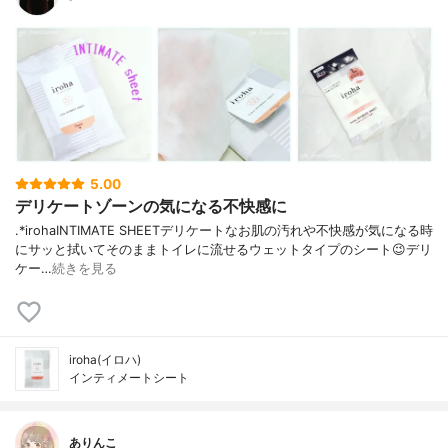
5.00
デリケートゾーンの気になる不快感に
︎.*⁡irohaINTIMATE SHEET⁡デリケートなお肌の汚れや不快感が気になる時
にサッと拭いてそのままトイレに流せるウェットタイプのシート😉⁡デリ
ケー…
続きを見る
iroha(イロハ)
インティメートシート
ありんこ