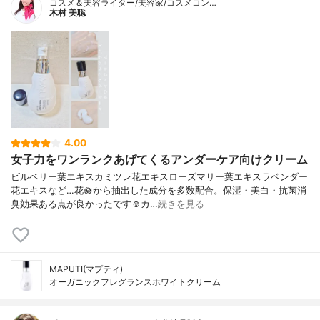
コスメ＆美容ライター/美容家/コスメコン…
木村 美聡
4.00
女子力をワンランクあげてくるアンダーケア向けクリーム
ビルベリー葉エキスカミツレ花エキスローズマリー葉エキスラベンダー
花エキスなど…花🪷から抽出した成分を多数配合。保湿・美白・抗菌消
臭効果ある点が良かったです☺️カ…
続きを見る
MAPUTI(マプティ)
オーガニックフレグランスホワイトクリーム