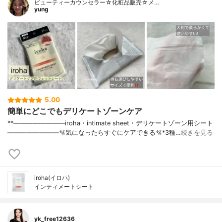
ビューティーカウンセラー☆化粧品販売☆メ…
yung
5.00
簡単にどこでもデリケートゾーンケア
**————————⁡iroha⁡・intimate sheet・デリケートゾーン用シート⁡⁡
————————⁡⁡⁡🫧気になったらすぐにケアできる🫧⁡⁡⁡*3種…
続きを見る
iroha(イロハ)
インティメートシート
yk_free12636