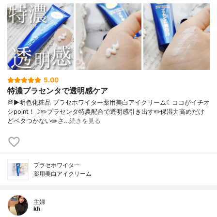
5.00
特濃プラセンタで透明感ケア
💭▶️明色化粧品 プラセホワイター薬用美白アイクリーム☾ココがイチオ
シpoint！☽✏️プラセンタ特農配合で透明感引き出す✏️保湿力高めだけ
どベタつかない✏️さ…
続きを見る
プラセホワイター
薬用美白アイクリーム
主婦
kh