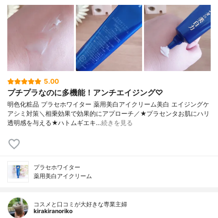
5.00
プチプラなのに多機能！アンチエイジング♡
明色化粧品 プラセホワイター 薬用美白アイクリーム美白 エイジングケ
アシミ対策＼相乗効果で効果的にアプローチ／★プラセンタお肌にハリ
透明感を与える★ハトムギエキ…
続きを見る
プラセホワイター
薬用美白アイクリーム
コスメと口コミが大好きな専業主婦
kirakiranoriko