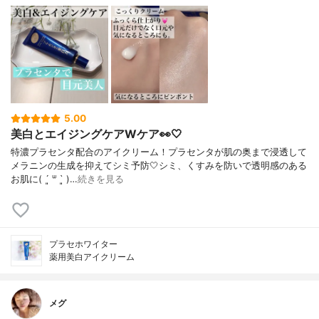
5.00
美白とエイジングケアWケア👀🤍
特濃プラセンタ配合のアイクリーム！プラセンタが肌の奥まで浸透して
メラニンの生成を抑えてシミ予防🤍シミ、くすみを防いで透明感のある
お肌に( ´͈ ᐜ `͈ )…
続きを見る
プラセホワイター
薬用美白アイクリーム
メグ