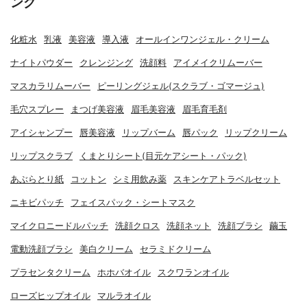
ング
化粧水
乳液
美容液
導入液
オールインワンジェル・クリーム
ナイトパウダー
クレンジング
洗顔料
アイメイクリムーバー
マスカラリムーバー
ピーリングジェル(スクラブ・ゴマージュ)
毛穴スプレー
まつげ美容液
眉毛美容液
眉毛育毛剤
アイシャンプー
唇美容液
リップバーム
唇パック
リップクリーム
リップスクラブ
くまとりシート(目元ケアシート・パック)
あぶらとり紙
コットン
シミ用飲み薬
スキンケアトラベルセット
ニキビパッチ
フェイスパック・シートマスク
マイクロニードルパッチ
洗顔クロス
洗顔ネット
洗顔ブラシ
繭玉
電動洗顔ブラシ
美白クリーム
セラミドクリーム
プラセンタクリーム
ホホバオイル
スクワランオイル
ローズヒップオイル
マルラオイル