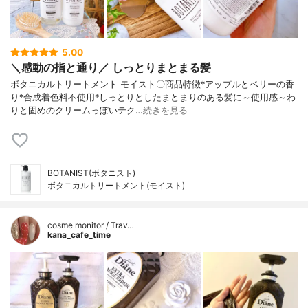
5.00
＼感動の指と通り／ しっとりまとまる髪
ボタニカルトリートメント モイスト〇商品特徴*アップルとベリーの香
り*合成着色料不使用*しっとりとしたまとまりのある髪に～使用感～わ
りと固めのクリームっぽいテク…
続きを見る
BOTANIST(ボタニスト)
ボタニカルトリートメント(モイスト)
cosme monitor / Trav…
kana_cafe_time