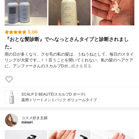
5.00
『おとな髪診断』でへなっとさんタイプと診断されまし
た。
雨の日が多くなり、クセ毛の私の髪は、うねうねとして、毎日のスタイ
リングが大変です…！！言うことを聞いてくれない、私の髪のヘアケア
に、アンファーさんのスカルプDボ…
続きを見る
SCALP D BEAUTÉ(スカルプD ボーテ)
薬用トリートメントパック ボリュームタイプ
コスメ好き主婦
minori