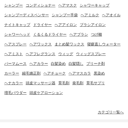
シャンプー
コンディショナー
ヘアマスク
シャワーキャップ
シャンプーディスペンサー
シャンプー手袋
ヘアミルク
ヘアオイル
ナイトキャップ
ドライヤー
ヘアアイロン
ブラシアイロン
シャワーヘッド
くるくるドライヤー
ヘアブラシ
つげ櫛
ヘアスプレー
ヘアワックス
まとめ髪ワックス
寝癖直しウォーター
ヘアミスト
ヘアフレグランス
ウィッグ
ウィッグスプレー
パーマムース
ヘアカラー
白髪染め
白髪隠し
ブリーチ剤
カーラー
縮毛矯正剤
ヘアチョーク
ヘアマスカラ
黒染め
ヘナカラー
頭皮マッサージ器
育毛剤
発毛剤
育毛サプリ
増毛パウダー
頭皮ケアローション
カテゴリ一覧へ