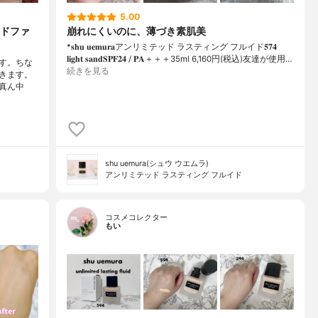
5.00
ドファ
崩れにくいのに、薄づき素肌美
*𝐬𝐡𝐮 𝐮𝐞𝐦𝐮𝐫𝐚アンリミテッド ラスティング フルイド𝟓𝟕𝟒
𝐥𝐢𝐠𝐡𝐭 𝐬𝐚𝐧𝐝𝐒𝐏𝐅𝟐𝟒 / 𝐏𝐀＋＋＋⁡35ml 6,160円(税込)⁡友達が使用…
です。ちな
続きを見る
きます。
真ん中
shu uemura(シュウ ウエムラ)
アンリミテッド ラスティング フルイド
コスメコレクター
もい