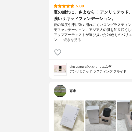
5.00
夏の崩れに、さよなら！ アンリミテッド
強いリキッドファンデーション。
夏の湿度や汗に強く崩れにくいロングラスティン
美ファンデーション。アジア人の肌を知り尽くし
アップアーティストが選び抜いた24色ものバリ
ン。…
続きを見る
shu uemura(シュウ ウエムラ)
アンリミテッド ラスティング フルイド
恵未