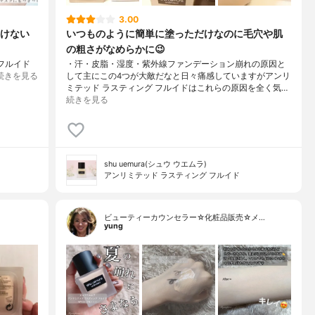
3.00
けない
いつものように簡単に塗っただけなのに毛穴や肌
の粗さがなめらかに😉
フルイド
・汗・皮脂・湿度・紫外線ファンデーション崩れの原因と
続きを見る
して主にこの4つが大敵だなと日々痛感していますがアンリ
ミテッド ラスティング フルイドはこれらの原因を全く気…
続きを見る
shu uemura(シュウ ウエムラ)
アンリミテッド ラスティング フルイド
ビューティーカウンセラー☆化粧品販売☆メ…
yung