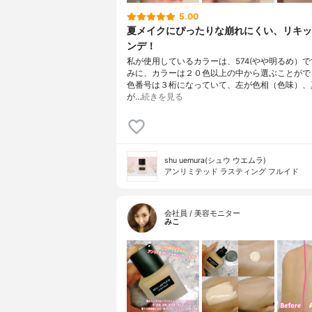
5.00
夏メイクにぴったりな崩れにくい、リキッ
ンデ！
私が使用しているカラーは、574(やや明るめ）
みに、カラーは２０色以上の中から選ぶことがで
色番号は３桁になっていて、左が色相（色味）、
が…
続きを見る
shu uemura(シュウ ウエムラ)
アンリミテッド ラスティング フルイド
会社員 / 美容モニター
みこ