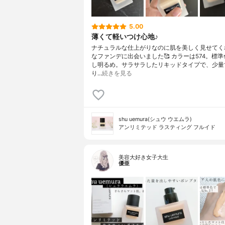
5.00
薄くて軽いつけ心地♪
ナチュラルな仕上がりなのに肌を美しく見せてく
なファンデに出会いました🥰 カラーは574。標
し明るめ。サラサラしたリキッドタイプで、少量
り…
続きを見る
shu uemura(シュウ ウエムラ)
アンリミテッド ラスティング フルイド
美容大好き女子大生
優亜