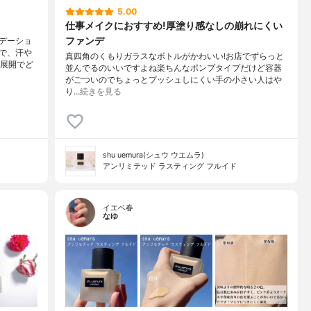
5.00
仕事メイクにおすすめ!厚塗り感なしの崩れにくい
ファンデ
デーショ
で、汗や
真四角のくもりガラスなボトルがかわいい!お店でずらっと
色展開でど
並んでるのいいですよね楽ちんなポンプタイプだけど容器
がごついのでちょっとプッシュしにくい手の小さい人はや
り…
続きを見る
shu uemura(シュウ ウエムラ)
アンリミテッド ラスティング フルイド
イエベ春
なゆ