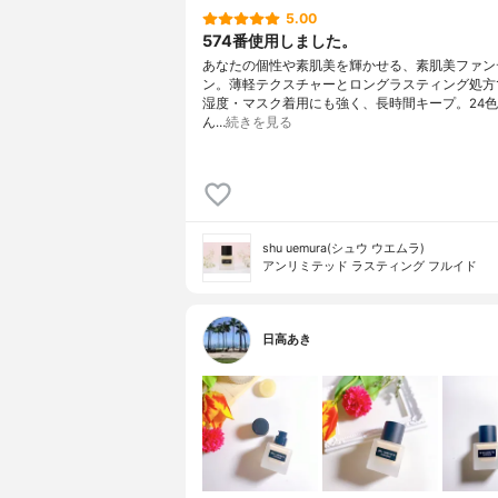
5.00
574番使用しました。
あなたの個性や素肌美を輝かせる、素肌美ファン
ン。薄軽テクスチャーとロングラスティング処方
湿度・マスク着用にも強く、長時間キープ。24
ん…
続きを見る
shu uemura(シュウ ウエムラ)
アンリミテッド ラスティング フルイド
日高あき