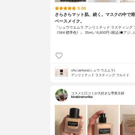
5.00
さらさらマット肌、続く。マスクの中で溶
ベースメイク。
『シュウウエムラ アンリミテッド ラスティング 
《564 標準色》』 35ml／6,600円 (税込)●アジ…
shu uemura(シュウ ウエムラ)
アンリミテッド ラスティング フルイド
コスメと口コミが大好きな専業主婦
kirakiranoriko