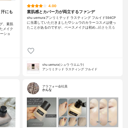
4.00
、汗にも
素肌感とカバー力が両立するファンデ
shu uemuraアンリミテッド ラスティング フルイド594CP
に当選していただきました♡シュウのカラーコスメは使っ
グ、素肌
たことがあるのですが、ベースメイクは初め…
続きを見る
たメイク
エーショ
shu uemura(シュウ ウエムラ)
アンリミテッド ラスティング フルイド
アラフォー会社員
かんな