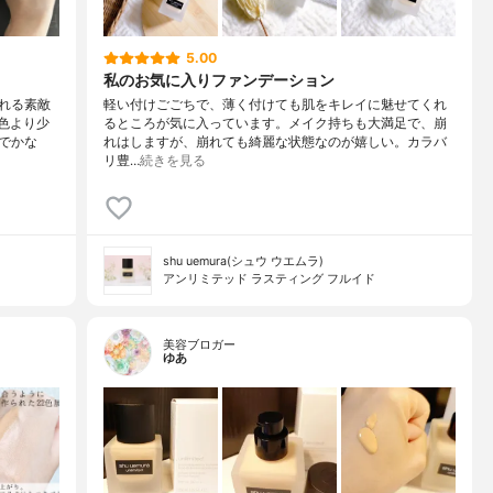
5.00
私のお気に入りファンデーション
れる素敵
軽い付けごごちで、薄く付けても肌をキレイに魅せてくれ
準色より少
るところが気に入っています。メイク持ちも大満足で、崩
でかな
れはしますが、崩れても綺麗な状態なのが嬉しい。カラバ
リ豊…
続きを見る
shu uemura(シュウ ウエムラ)
アンリミテッド ラスティング フルイド
美容ブロガー
ゆあ