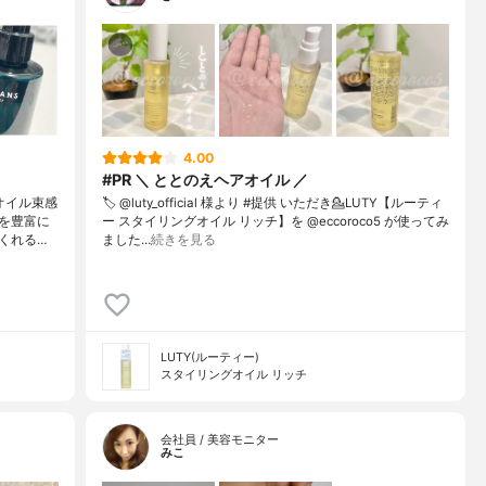
4.00
#PR ＼ ととのえヘアオイル ／
オイル束感
🏷️ @luty_official 様より #提供 いただき⁡💁LUTY【ルーティ
を豊富に
ー スタイリングオイル リッチ】を @eccoroco5 が使ってみ
くれる…
ました⁡⁡…
続きを見る
LUTY(ルーティー)
スタイリングオイル リッチ
会社員 / 美容モニター
みこ