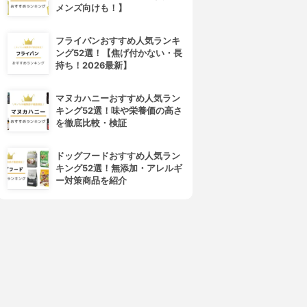
メンズ向けも！】
フライパンおすすめ人気ランキ
ング52選！【焦げ付かない・長
持ち！2026最新】
NATURECO(ナチュレコ)
ゆず油
オーガニック ヘアオイル
ヘアオイル
マヌカハニーおすすめ人気ラン
3.85
3.82
(1)
(25)
キング52選！味や栄養価の高さ
¥1,980
¥688
を徹底比較・検証
ドッグフードおすすめ人気ラン
キング52選！無添加・アレルギ
ー対策商品を紹介