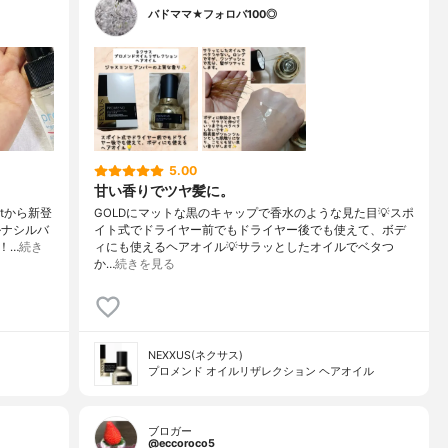
バドママ★フォロバ100◎
5.00
甘い香りでツヤ髪に。
tから新登
GOLDにマットな黒のキャップで香水のような見た目💡スポ
ルナシルバ
イト式でドライヤー前でもドライヤー後でも使えて、ボデ
！…
続き
ィにも使えるヘアオイル💡サラッとしたオイルでベタつ
か…
続きを見る
NEXXUS(ネクサス)
プロメンド オイルリザレクション ヘアオイル
ブロガー
@eccoroco5