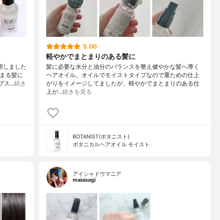
5.00
軽やかでまとまりのある髪に
使用しました
髪に必要な水分と油分のバランスを整え健やかな髪へ導く
とまる髪に
ヘアオイル。オイルでモイストタイプなので重ための仕上
ブス…
続き
がりをイメージしてましたが、軽やかでまとまりのある仕
上が…
続きを見る
BOTANIST(ボタニスト)
ボタニカルヘアオイル モイスト
アイシャドウマニア
maiasagi