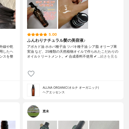
5.00
ふんわりナチュラル髪の美容液♪
外線や乾
アボカド油 ホホバ種子油 ツバキ種子油 シア脂 オリーブ果
用したヘ
実油 など、25種類の天然植物オイルで作られたこだわりの
ンスを整
オイルトリートメント。✔ 合成香料不使用 ✔ …
続きを見る
ALLNA ORGANIC(オルナ オーガニック)
ヘアエッセンス
恵未