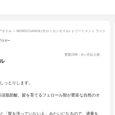
アオイル
MOROCCANOIL(モロッカンオイル) トリートメント ライト
容ブロガー
更新日時：6ヶ月以上前
ル
しっとりします。
、必須脂肪酸、髪を育てるフェロール類が豊富な自然のオ
と「髪を洗っていない人」みたいになるので、適量を