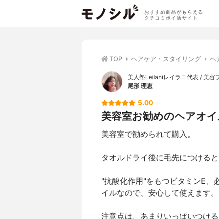
おすすめ商品がもらえる
クチコミポイ活サイト
TOP
ヘアケア・スタイリング
ヘ
美人塾Leilaniレイラニ代表 / 美
尾形 理恵
5.00
美容室お勧めのヘアオイ
美容室で勧められて購入。
タオルドライ後に毛先につけると
"抗酸化作用"をもつビタミンE
イルなので、安心して使えます。
注意点は、あまりいっぱいつける