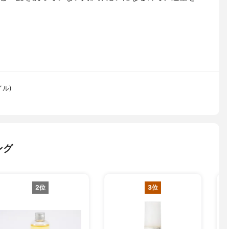
イル)
ング
2位
3位