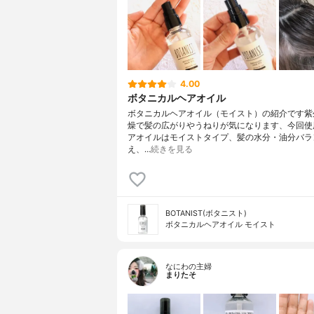
4.00
ボタニカルヘアオイル
ボタニカルヘアオイル（モイスト）の紹介です紫
燥で髪の広がりやうねりが気になります、今回使
アオイルはモイストタイプ、髪の水分・油分バラ
え、…
続きを見る
BOTANIST(ボタニスト)
ボタニカルヘアオイル モイスト
なにわの主婦
まりたそ