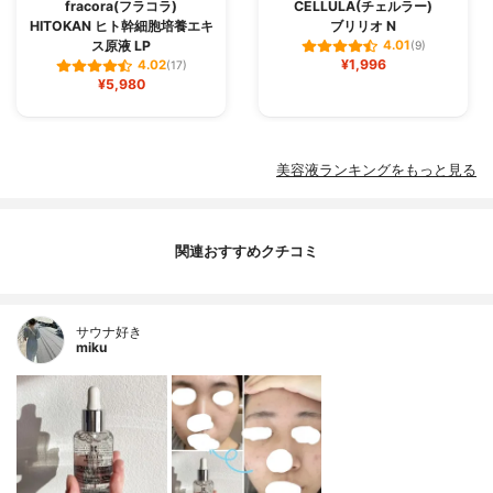
fracora(フラコラ)
CELLULA(チェルラー)
HITOKAN ヒト幹細胞培養エキ
ブリリオ N
ス原液 LP
4.01
(9)
¥1,996
4.02
(17)
¥5,980
美容液ランキングをもっと見る
関連おすすめクチコミ
サウナ好き
miku