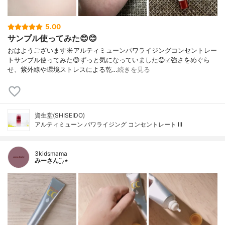
5.00
サンプル使ってみた😊😊
おはようございます☀アルティミューンパワライジングコンセントレー
トサンプル使ってみた😊ずっと気になっていました😊☑️強さをめぐら
せ、紫外線や環境ストレスによる乾…
続きを見る
資生堂(SHISEIDO)
アルティミューン パワライジング コンセントレート III
3kidsmama
みーさん¨̮⸝⋆