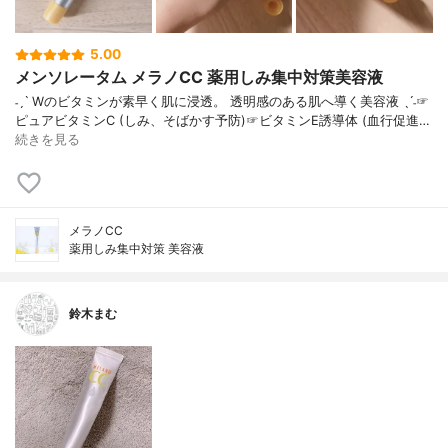
5.00
メンソレータム メラノCC 薬用しみ集中対策美容液
˗ˏˋ Wのビタミンが素早く肌に浸透。 透明感のある肌へ導く美容液 ˎˊ˗☞
ピュアビタミンC (しみ、そばかす予防)☞ビタミンE誘導体 (血行促進…
続きを見る
メラノCC
薬用しみ集中対策 美容液
鈴木まむ