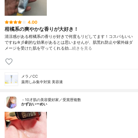
4.00
柑橘系の爽やかな香りが大好き！
清涼感がある柑橘系の香りが好きで何度もリピしてます！コスパもいい
ですね☆彡劇的な効果があるとは思いませんが、肌荒れ防止や紫外線ダ
メージを受けた肌を守ってくれる効…
続きを見る
メラノCC
薬用しみ集中対策 美容液
－10才肌の美容愛好家／受賞歴複数
かずおいーめい