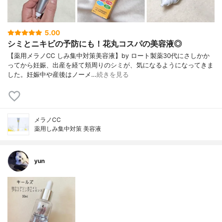
5.00
シミとニキビの予防にも！花丸コスパの美容液◎
【薬用メラノCC しみ集中対策美容液】by ロート製薬30代にさしかか
ってから妊娠、出産を経て頬周りのシミが、気になるようになってきま
した。妊娠中や産後はノーメ…
続きを見る
メラノCC
薬用しみ集中対策 美容液
yun