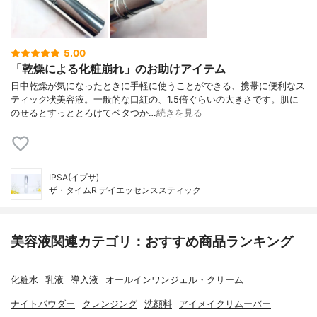
5.00
「乾燥による化粧崩れ」のお助けアイテム
日中乾燥が気になったときに手軽に使うことができる、携帯に便利なス
ティック状美容液。一般的な口紅の、1.5倍ぐらいの大きさです。肌に
のせるとすっととろけてベタつか…
続きを見る
IPSA(イプサ)
ザ・タイムR デイエッセンススティック
美容液関連カテゴリ：おすすめ商品ランキング
化粧水
乳液
導入液
オールインワンジェル・クリーム
ナイトパウダー
クレンジング
洗顔料
アイメイクリムーバー