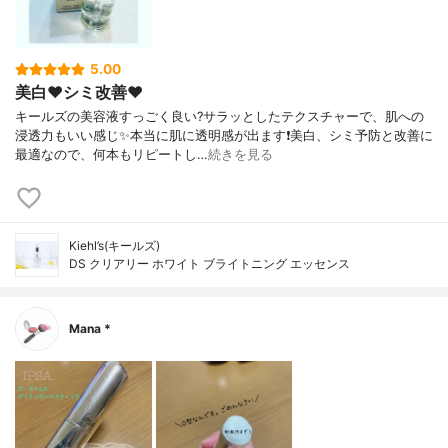
5.00
美白❤️シミ改善❤️
キールズの美容液すっごく良い?サラッとしたテクスチャーで、肌への
浸透力もいい感じ✨本当に肌に透明感が出ます❗️美白、シミ予防と改善に
最適なので、何本もリピートし…
続きを見る
Kiehl’s(キールズ)
DS クリアリー ホワイト ブライトニング エッセンス
Mana *