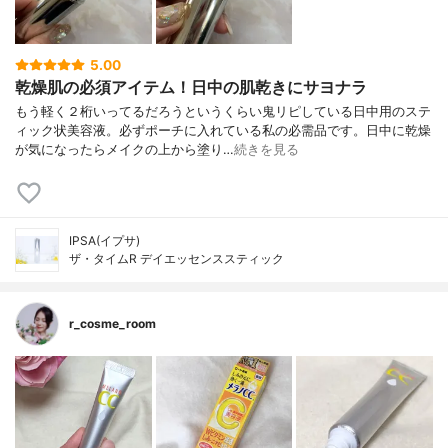
5.00
乾燥肌の必須アイテム！日中の肌乾きにサヨナラ
もう軽く２桁いってるだろうというくらい鬼リピしている日中用のステ
ィック状美容液。必ずポーチに入れている私の必需品です。日中に乾燥
が気になったらメイクの上から塗り…
続きを見る
IPSA(イプサ)
ザ・タイムR デイエッセンススティック
r_cosme_room