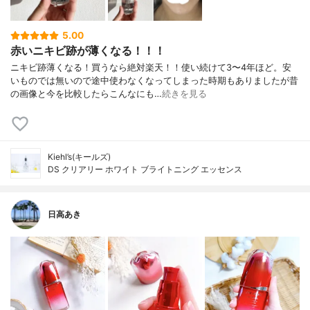
5.00
赤いニキビ跡が薄くなる！！！
ニキビ跡薄くなる！買うなら絶対楽天！！使い続けて3〜4年ほど。安
いものでは無いので途中使わなくなってしまった時期もありましたが昔
の画像と今を比較したらこんなにも…
続きを見る
Kiehl’s(キールズ)
DS クリアリー ホワイト ブライトニング エッセンス
日高あき