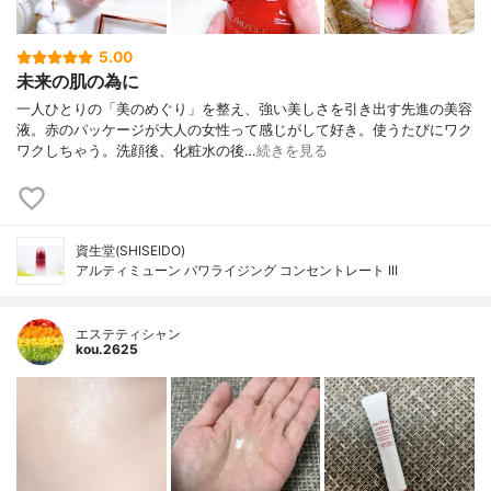
5.00
未来の肌の為に
一人ひとりの「美のめぐり」を整え、強い美しさを引き出す先進の美容
液。赤のパッケージが大人の女性って感じがして好き。使うたびにワク
ワクしちゃう。洗顔後、化粧水の後…
続きを見る
資生堂(SHISEIDO)
アルティミューン パワライジング コンセントレート III
エステティシャン
kou.2625