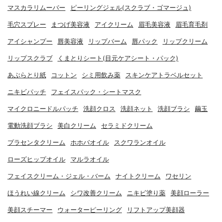
マスカラリムーバー
ピーリングジェル(スクラブ・ゴマージュ)
毛穴スプレー
まつげ美容液
アイクリーム
眉毛美容液
眉毛育毛剤
アイシャンプー
唇美容液
リップバーム
唇パック
リップクリーム
リップスクラブ
くまとりシート(目元ケアシート・パック)
あぶらとり紙
コットン
シミ用飲み薬
スキンケアトラベルセット
ニキビパッチ
フェイスパック・シートマスク
マイクロニードルパッチ
洗顔クロス
洗顔ネット
洗顔ブラシ
繭玉
電動洗顔ブラシ
美白クリーム
セラミドクリーム
プラセンタクリーム
ホホバオイル
スクワランオイル
ローズヒップオイル
マルラオイル
フェイスクリーム・ジェル・バーム
ナイトクリーム
ワセリン
ほうれい線クリーム
シワ改善クリーム
ニキビ塗り薬
美顔ローラー
美顔スチーマー
ウォーターピーリング
リフトアップ美顔器