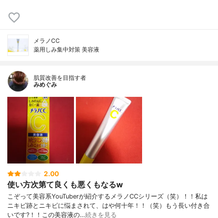
メラノCC
薬用しみ集中対策 美容液
肌質改善を目指す者
みめぐみ
2.00
使い方次第て良くも悪くもなるw
こぞって美容系YouTuberが紹介するメラノCCシリーズ（笑）！！私は
ニキビ跡とニキビに悩まされて、はや何十年！！（笑）もう長い付き合
いです?！！この美容液の…
続きを見る