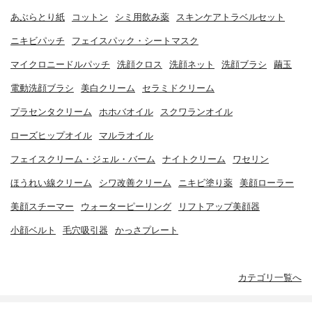
あぶらとり紙
コットン
シミ用飲み薬
スキンケアトラベルセット
ニキビパッチ
フェイスパック・シートマスク
マイクロニードルパッチ
洗顔クロス
洗顔ネット
洗顔ブラシ
繭玉
電動洗顔ブラシ
美白クリーム
セラミドクリーム
プラセンタクリーム
ホホバオイル
スクワランオイル
ローズヒップオイル
マルラオイル
フェイスクリーム・ジェル・バーム
ナイトクリーム
ワセリン
ほうれい線クリーム
シワ改善クリーム
ニキビ塗り薬
美顔ローラー
美顔スチーマー
ウォーターピーリング
リフトアップ美顔器
小顔ベルト
毛穴吸引器
かっさプレート
カテゴリ一覧へ