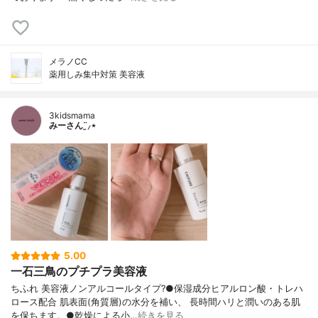
メラノCC
薬用しみ集中対策 美容液
3kidsmama
みーさん¨̮⸝⋆
5.00
一石三鳥のプチプラ美容液
ちふれ 美容液ノンアルコールタイプ?●保湿成分ヒアルロン酸・トレハ
ロース配合 肌表面(角質層)の水分を補い、 長時間ハリと潤いのある肌
を保ちます。●乾燥による小…
続きを見る