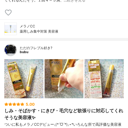
てくれるんだそう。１回４～５滴、…
続きを見る
メラノCC
薬用しみ集中対策 美容液
ただのフレブル好き?
bubu
5.00
しみ・そばかす・にきび・毛穴など欲張りに対応してくれ
そうな美容液✨
ついに私もメラノCCデビュー⸜(*ˊᗜˋ*)⸝⋆*いろんな所で高評価な美容液