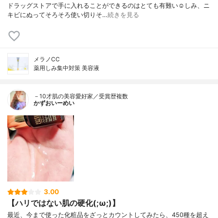
ドラッグストアで手に入れることができるのはとても有難い☺️しみ、ニ
キビにぬってそろそろ使い切りそ…
続きを見る
メラノCC
薬用しみ集中対策 美容液
－10才肌の美容愛好家／受賞歴複数
かずおいーめい
3.00
【ハリではない肌の硬化(;ω;)】
最近、今まで使った化粧品をざっとカウントしてみたら、450種を超え