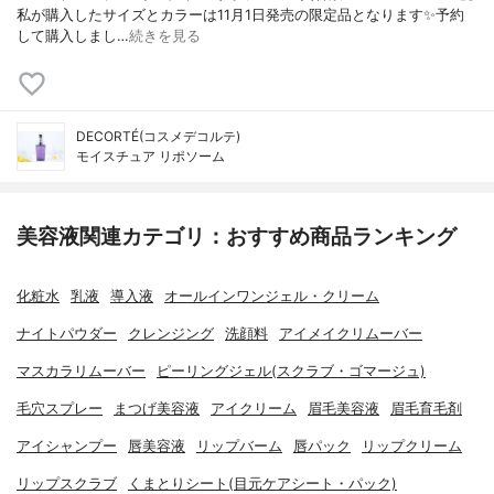
私が購入したサイズとカラーは11月1日発売の限定品となります✨予約
して購入しまし…
続きを見る
DECORTÉ(コスメデコルテ)
モイスチュア リポソーム
美容液関連カテゴリ：おすすめ商品ランキング
化粧水
乳液
導入液
オールインワンジェル・クリーム
ナイトパウダー
クレンジング
洗顔料
アイメイクリムーバー
マスカラリムーバー
ピーリングジェル(スクラブ・ゴマージュ)
毛穴スプレー
まつげ美容液
アイクリーム
眉毛美容液
眉毛育毛剤
アイシャンプー
唇美容液
リップバーム
唇パック
リップクリーム
リップスクラブ
くまとりシート(目元ケアシート・パック)