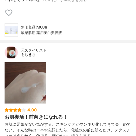
無印良品(MUJI)
敏感肌用 薬用美白美容液
元スタイリスト
もちきち
4.00
お肌復活！前向きになれる！
お肌に元気がない気がする。スキンケアがマンネリ化してきて楽しめて
ない。そんな時の一本✨洗顔したら、化粧水の前に塗るだけ。テクスチ
ャーは柔らかく、伸びる。ほのかな…
続きを見る