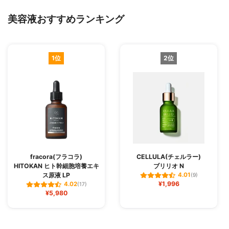
美容液おすすめランキング
1位
2位
fracora(フラコラ)
CELLULA(チェルラー)
HITOKAN ヒト幹細胞培養エキ
ブリリオ N
ス原液 LP
4.01
(9)
¥1,996
4.02
(17)
¥5,980