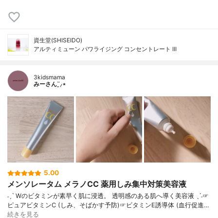
資生堂(SHISEIDO)
アルティミューン パワライジング コンセントレート III
3kidsmama
みーさん¨̮⸝⋆
5.00
メンソレータム メラノCC 薬用しみ集中対策美容液
˗ˏˋ Wのビタミンが素早く肌に浸透。 透明感のある肌へ導く美容液 ˎˊ˗☞
ピュアビタミンC (しみ、そばかす予防)☞ビタミンE誘導体 (血行促進…
続きを見る