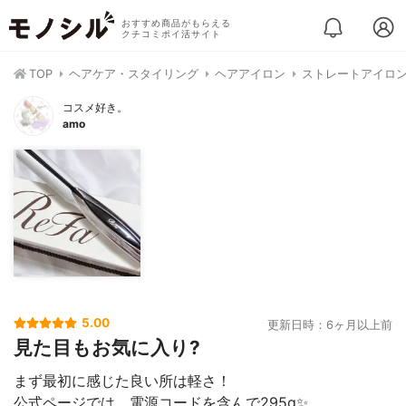
おすすめ商品がもらえる
クチコミポイ活サイト
TOP
ヘアケア・スタイリング
ヘアアイロン
ストレートアイロ
コスメ好き。
amo
5.00
更新日時：6ヶ月以上前
見た目もお気に入り?
まず最初に感じた良い所は軽さ！
公式ページでは、電源コードを含んで295g✨