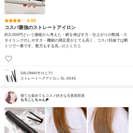
4.00
コスパ最強のストレートアイロン
約3,000円という価格から考えた・癖を伸ばす力・仕上がりの艶感・ス
タイリングのしやすさ・機能の満足度がとても高く、コスパ目線では断
トツで一番です。数万もする高…
続きを見る
SALONIA(サロニア)
ストレートヘアアイロン SL-004S
寝ても覚めてもコスメ好きな元美容部員
もろこしちゃん🌽