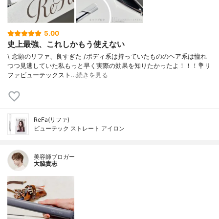
5.00
史上最強、これしかもう使えない
\ 念願のリファ、良すぎた /⁡ボディ系は持っていたもののヘア系は憧れ
つつ見逃していた私⁡もっと早く実際の効果を知りたかったよ！！！⁡⁡💐リ
ファビューテックスト…
続きを見る
ReFa(リファ)
ビューテック ストレート アイロン
美容師ブロガー
大脇貴志