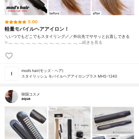
5.00
軽量モバイルヘアアイロン！
＼いつでもどこでもスタイリング🪄／外出先でササッとお直しできる
✨‪𓂃‬ ‪𓂃‬ ‪𓂃‬ ‪𓂃‬ ‪𓂃‬ ‪𓂃‬ ‪𓂃‬ ‪𓂃‬ ‪𓂃‬ ‪𓂃‬ ‪𓂃‬ ‪𓂃‬ …
続きを見る
mod’s hair(モッズ・ヘア)
スタイリッシュ モバイルヘアアイロンプラス MHS-1240
韓国コスメ
aqua