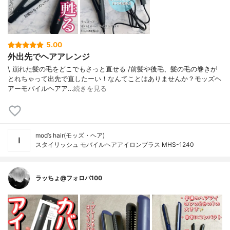
5.00
外出先でヘアアレンジ
\ 崩れた髪の毛をどこでもさっと直せる /⁡⁡前髪や後毛、髪の毛の巻きが
とれちゃって出先で直したーい！なんてことはありませんか？⁡⁡⁡モッズヘ
アーモバイルヘアア…
続きを見る
mod’s hair(モッズ・ヘア)
スタイリッシュ モバイルヘアアイロンプラス MHS-1240
ラッちょ@フォロバ100