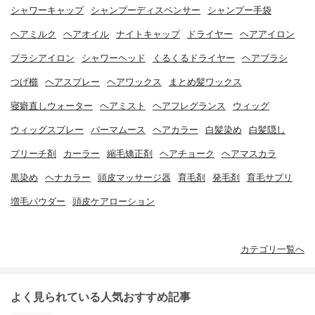
シャワーキャップ
シャンプーディスペンサー
シャンプー手袋
ヘアミルク
ヘアオイル
ナイトキャップ
ドライヤー
ヘアアイロン
ブラシアイロン
シャワーヘッド
くるくるドライヤー
ヘアブラシ
つげ櫛
ヘアスプレー
ヘアワックス
まとめ髪ワックス
寝癖直しウォーター
ヘアミスト
ヘアフレグランス
ウィッグ
ウィッグスプレー
パーマムース
ヘアカラー
白髪染め
白髪隠し
ブリーチ剤
カーラー
縮毛矯正剤
ヘアチョーク
ヘアマスカラ
黒染め
ヘナカラー
頭皮マッサージ器
育毛剤
発毛剤
育毛サプリ
増毛パウダー
頭皮ケアローション
カテゴリ一覧へ
よく見られている人気おすすめ記事