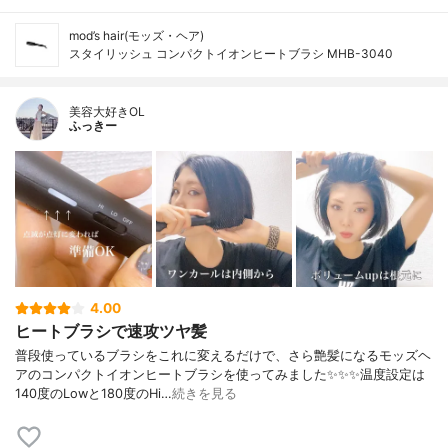
mod’s hair(モッズ・ヘア)
スタイリッシュ コンパクトイオンヒートブラシ MHB-3040
美容大好きOL
ふっきー
4.00
ヒートブラシで速攻ツヤ髪
普段使っているブラシをこれに変えるだけで、さら艶髪になるモッズヘ
アのコンパクトイオンヒートブラシを使ってみました✨✨✨温度設定は
140度のLowと180度のHi…
続きを見る