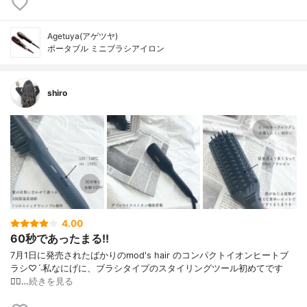
Agetuya(アゲツヤ)
ポータブル ミニブラシアイロン
shiro
4.00
60秒であったまる!!
7月1日に発売されたばかりの mod's hair のコンパクトイオンヒートブ
ラシ♡ˊ˗ 私なにげに、ブラシタイプの スタイリングツール初めてです
◡̈⃝…
続きを見る