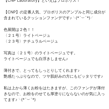
【CNP Laboratory】といえばプロポリス！
【CNP】の定番人気、プロポリスのアンプルと同じ成分が
含まれているクッションファンデです♪╰(*´︶`*)╯
色展開は２色！！
〈２１号〉ライトベージュ
〈２３号〉ナチュラルベージュ
写真は〈２１号〉のライトベージュです。
ライトベージュでも白浮きしません♪
薄付きで、とってもしっとりしてくれます♪
艶感たっぷりなので、ツヤ肌好みの方にもピッタリです♪
私は上から薄くお粉をはたきますが、このファンデが薄付
きなので、お粉をのせても厚塗りにならないのが気に入っ
てます♪╰(*´︶`*)