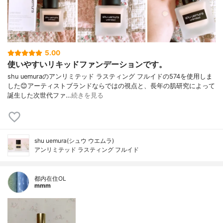
5.00
使いやすいリキッドファンデーションです。
shu uemuraのアンリミテッド ラスティング フルイドの574を使用しま
した😊アーティストブランドならではの視点と、長年の肌研究によって
誕生した次世代ファ…
続きを見る
shu uemura(シュウ ウエムラ)
アンリミテッド ラスティング フルイド
都内在住OL
mmm