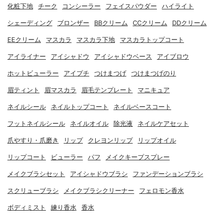
化粧下地
チーク
コンシーラー
フェイスパウダー
ハイライト
シェーディング
ブロンザー
BBクリーム
CCクリーム
DDクリーム
EEクリーム
マスカラ
マスカラ下地
マスカラトップコート
アイライナー
アイシャドウ
アイシャドウベース
アイブロウ
ホットビューラー
アイプチ
つけまつげ
つけまつげのり
眉ティント
眉マスカラ
眉毛テンプレート
マニキュア
ネイルシール
ネイルトップコート
ネイルベースコート
フットネイルシール
ネイルオイル
除光液
ネイルケアセット
爪やすり・爪磨き
リップ
クレヨンリップ
リップオイル
リップコート
ビューラー
パフ
メイクキープスプレー
メイクブラシセット
アイシャドウブラシ
ファンデーションブラシ
スクリューブラシ
メイクブラシクリーナー
フェロモン香水
ボディミスト
練り香水
香水