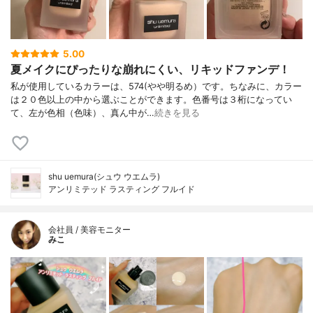
5.00
夏メイクにぴったりな崩れにくい、リキッドファンデ！
私が使用しているカラーは、574(やや明るめ）です。ちなみに、カラー
は２０色以上の中から選ぶことができます。色番号は３桁になってい
て、左が色相（色味）、真ん中が…
続きを見る
shu uemura(シュウ ウエムラ)
アンリミテッド ラスティング フルイド
会社員 / 美容モニター
みこ