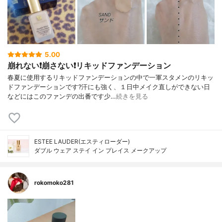
5.00
崩れない❗️崩さない❗️リキッドファンデーション
春夏に使用するリキッドファンデーションの中で一軍スタメンのリキッ
ドファンデーションです?汗にも強く、１日中メイク直しができない日
などにはこのファンデの出番です少…
続きを見る
ESTEE LAUDER(エスティローダー)
ダブル ウェア ステイ イン プレイス メークアップ
rokomoko281