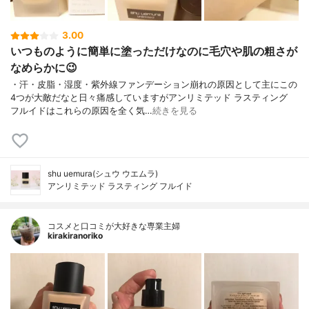
3.00
いつものように簡単に塗っただけなのに毛穴や肌の粗さが
なめらかに😉
・汗・皮脂・湿度・紫外線ファンデーション崩れの原因として主にこの
4つが大敵だなと日々痛感していますがアンリミテッド ラスティング
フルイドはこれらの原因を全く気…
続きを見る
shu uemura(シュウ ウエムラ)
アンリミテッド ラスティング フルイド
コスメと口コミが大好きな専業主婦
kirakiranoriko