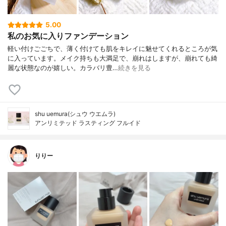
5.00
私のお気に入りファンデーション
軽い付けごごちで、薄く付けても肌をキレイに魅せてくれるところが気
に入っています。メイク持ちも大満足で、崩れはしますが、崩れても綺
麗な状態なのが嬉しい。カラバリ豊…
続きを見る
shu uemura(シュウ ウエムラ)
アンリミテッド ラスティング フルイド
りりー