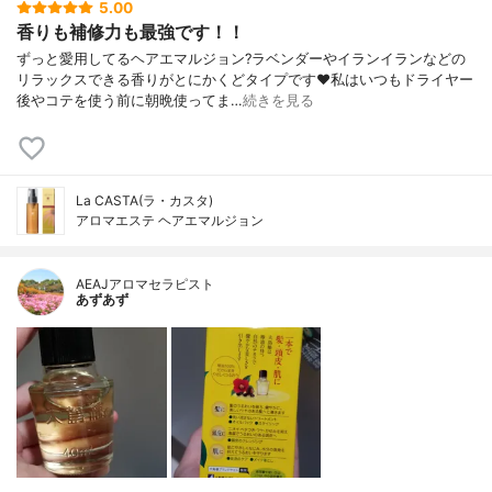
5.00
香りも補修力も最強です！！
ずっと愛用してるヘアエマルジョン?ラベンダーやイランイランなどの
リラックスできる香りがとにかくどタイプです❤️私はいつもドライヤー
後やコテを使う前に朝晩使ってま…
続きを見る
La CASTA(ラ・カスタ)
アロマエステ ヘアエマルジョン
AEAJアロマセラピスト
あずあず