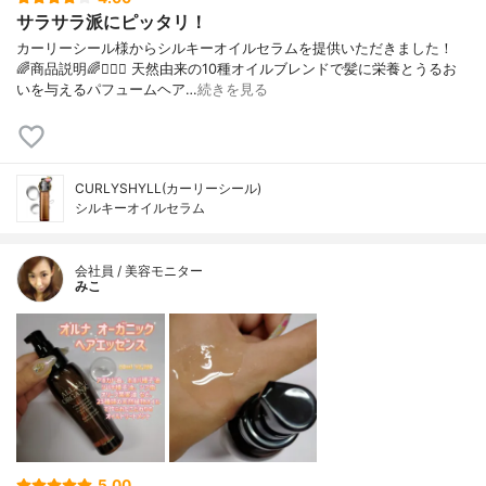
サラサラ派にピッタリ！
カーリーシール様からシルキーオイルセラムを提供いただきました！
🌈商品説明🌈💇🏻‍♀️ 天然由来の10種オイルブレンドで髪に栄養とうるお
いを与えるパフュームヘア…
続きを見る
CURLYSHYLL(カーリーシール)
シルキーオイルセラム
会社員 / 美容モニター
みこ
5.00