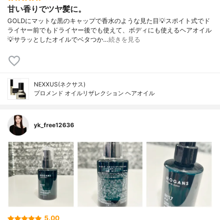
甘い香りでツヤ髪に。
GOLDにマットな黒のキャップで香水のような見た目💡スポイト式でド
ライヤー前でもドライヤー後でも使えて、ボディにも使えるヘアオイル
💡サラッとしたオイルでベタつか…
続きを見る
NEXXUS(ネクサス)
プロメンド オイルリザレクション ヘアオイル
yk_free12636
5.00