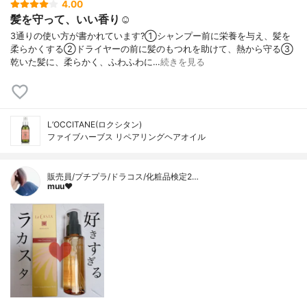
4.00
髪を守って、いい香り☺️
3通りの使い方が書かれています?⁡①シャンプー前に栄養を与え、髪を
柔らかくする②ドライヤーの前に髪のもつれを助けて、熱から守る③
乾いた髪に、柔らかく、ふわふわに…
続きを見る
L’OCCITANE(ロクシタン)
ファイブハーブス リペアリングヘアオイル
販売員/プチプラ/ドラコス/化粧品検定2…
muu❤︎