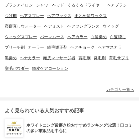
ブラシアイロン
シャワーヘッド
くるくるドライヤー
ヘアブラシ
つげ櫛
ヘアスプレー
ヘアワックス
まとめ髪ワックス
寝癖直しウォーター
ヘアミスト
ヘアフレグランス
ウィッグ
ウィッグスプレー
パーマムース
ヘアカラー
白髪染め
白髪隠し
ブリーチ剤
カーラー
縮毛矯正剤
ヘアチョーク
ヘアマスカラ
黒染め
ヘナカラー
頭皮マッサージ器
育毛剤
発毛剤
育毛サプリ
増毛パウダー
頭皮ケアローション
カテゴリ一覧へ
よく見られている人気おすすめ記事
ホワイトニング歯磨き粉おすすめランキング52選！口コミ
の多い市販品を中心に